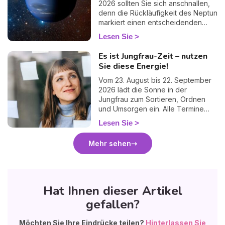
2026 sollten Sie sich anschnallen,
denn die Rückläufigkeit des Neptun
markiert einen entscheidenden
Wendepunkt. Schluss mit dem
Lesen Sie
Nebel, Schluss mit den Ausreden:
Diese Phase zwingt uns, der
Es ist Jungfrau-Zeit – nutzen
Realität ins Auge zu sehen. Es ist
Sie diese Energie!
ein Moment des inneren Umbruchs
und der radikalen
Vom 23. August bis 22. September
Bewusstwerdung, aber vor allem...
2026 lädt die Sonne in der
eine immense Befreiung, um unsere
Jungfrau zum Sortieren, Ordnen
Träume endlich mit unseren Taten
und Umsorgen ein. Alle Termine
in Einklang zu bringen!
und was die Saison für Ihr
Lesen Sie
Sternzeichen bedeutet.
Mehr sehen
Hat Ihnen dieser Artikel
gefallen?
Möchten Sie Ihre Eindrücke teilen?
Hinterlassen Sie