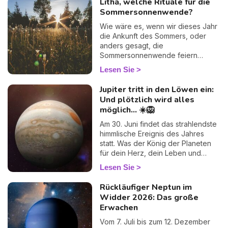
Litha, welche Rituale für die
finden.
lunaren Zeichen Krebs zusammen.
Sommersonnenwende?
Viele Astrologen halten diesen
Transit für „schwach“ … doch ich
Wie wäre es, wenn wir dieses Jahr
zeige Ihnen, warum er vielleicht
die Ankunft des Sommers, oder
einer der zutiefst menschlichsten
anders gesagt, die
des Jahres ist. Folgen Sie mir — Ihr
Sommersonnenwende feiern
Herz wird es verstehen. 💛
würden? Im Wicca-Kalender gibt es
Lesen Sie
zahlreiche Feste, die das Jahr
rhythmisch begleiten und oft die
Jupiter tritt in den Löwen ein:
Gelegenheit bieten, den Wechsel
Und plötzlich wird alles
der Jahreszeiten, die Natur und
möglich... ☀️🦁
ihre Verwandlungen zu zelebrieren.
Der Sabbat Litha ist in der Wicca-
Am 30. Juni findet das strahlendste
Tradition die perfekte Gelegenheit,
himmlische Ereignis des Jahres
die Sonne und die Sommersaison
statt. Was der König der Planeten
mit einigen Ritualen zu feiern, die
für dein Herz, dein Leben und
sowohl Wohlbefinden als auch
deine kühnsten Träume vorbereitet.
Lesen Sie
Spiritualität miteinander verbinden.
Rückläufiger Neptun im
Widder 2026: Das große
Erwachen
Vom 7. Juli bis zum 12. Dezember