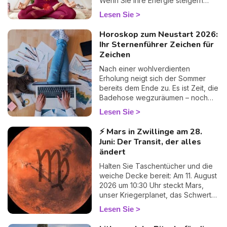
Wenn Sie Ihre Energie steigern
Verbündeter, um endlich Klarheit zu
möchten, ist es wichtig, die Rolle
Lesen Sie
gewinnen, wirklich Klarheit.
der Chakren im menschlichen
Körper zu verstehen. Sie haben
Horoskop zum Neustart 2026:
großen Einfluss auf unsere
Ihr Sternenführer Zeichen für
Stimmung und unser Verhalten.
Zeichen
Erfahren Sie jetzt mehr über Farbe,
Bedeutung und Rolle der 7
Nach einer wohlverdienten
Chakren.
Erholung neigt sich der Sommer
bereits dem Ende zu. Es ist Zeit, die
Badehose wegzuräumen – noch
ein wenig feucht ganz hinten im
Lesen Sie
Schrank, geben Sie es ruhig zu 😏
– und den Siestas in der
⚡ Mars in Zwillinge am 28.
Hängematte Lebewohl zu sagen.
Juni: Der Transit, der alles
Der Trubel des Alltags kehrt im
ändert
Galopp zurück: Arbeit, Familie,
Liebesleben… Aber atmen Sie
Halten Sie Taschentücher und die
durch, Sie steigen nicht allein
weiche Decke bereit: Am 11. August
wieder in den Zug! Ich habe für Sie
2026 um 10:30 Uhr steckt Mars,
Ihren astralen Fahrplan vorbereitet,
unser Kriegerplanet, das Schwert
Zeichen für Zeichen, damit Sie
weg, verlässt die geistige Unruhe
Lesen Sie
sanft und vor allem mit einem
der Zwillinge und rollt sich bis etwa
Lächeln wieder in den Rhythmus
zum 27. September im zarten,