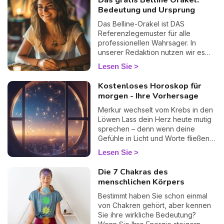
Das gratis Belline Orakel:
Bedeutung und Ursprung
Das Belline-Orakel ist DAS
Referenzlegemuster für alle
professionellen Wahrsager. In
unserer Redaktion nutzen wir es
regelmäßig im privaten Rahmen...
Lesen Sie
und wir werden seiner nie
überdrüssig. Warum? Weil seine
Kostenloses Horoskop für
Präzision schlichtweg verblüffend
morgen - Ihre Vorhersage
ist. Durchleben Sie eine Phase des
Zweifels? Eine Frage, die Sie Tag
Merkur wechselt vom Krebs in den
und Nacht beschäftigt? Spüren Sie,
Löwen Lass dein Herz heute mutig
dass sich etwas in Ihrem Leben
sprechen – denn wenn deine
abspielt, ohne es in Worte fassen
Gefühle in Licht und Worte fließen,
zu können? Das Belline-Orakel wird
wird deine innere Wahrheit zur
Lesen Sie
Ihnen antworten, ohne Umschweife,
kraftvollen spirituellen Führung.
ohne Schmeichelei, mit einer
Die 7 Chakras des
manchmal beunruhigenden
menschlichen Körpers
Genauigkeit. Wankende Liebe,
Karriere an einem Wendepunkt,
Bestimmt haben Sie schon einmal
Entscheidungen, die Sie nachts
von Chakren gehört, aber kennen
wachhalten... dieses umfassende
Sie ihre wirkliche Bedeutung?
Legemuster ist Ihr bester