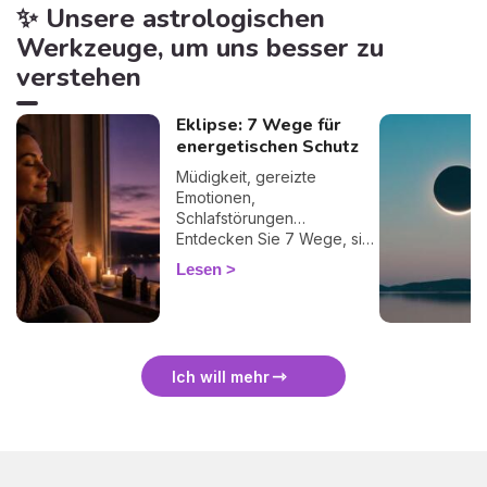
✨ Unsere astrologischen
Werkzeuge, um uns besser zu
verstehen
Eklipse: 7 Wege für
energetischen Schutz
Müdigkeit, gereizte
Emotionen,
Schlafstörungen…
Entdecken Sie 7 Wege, sich
bei einer Finsternis
Lesen
energetisch zu schützen
und sie sanft zu überstehen.
🛡️🌒
Ich will mehr