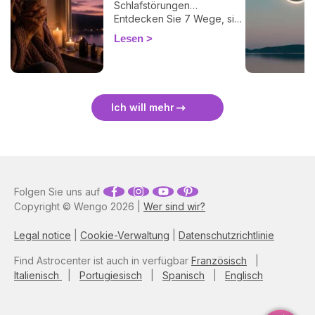
Schlafstörungen…
Entdecken Sie 7 Wege, sich
bei einer Finsternis
Lesen
energetisch zu schützen
und sie sanft zu überstehen.
🛡️🌒
Ich will mehr
Folgen Sie uns auf
Copyright © Wengo 2026 |
Wer sind wir?
Legal notice
|
Cookie-Verwaltung
|
Datenschutzrichtlinie
Find Astrocenter ist auch in verfügbar
Französisch
|
Italienisch
|
Portugiesisch
|
Spanisch
|
Englisch