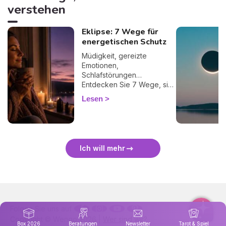
verstehen
Eklipse: 7 Wege für
energetischen Schutz
Müdigkeit, gereizte
Emotionen,
Schlafstörungen…
Entdecken Sie 7 Wege, sich
bei einer Finsternis
Lesen
energetisch zu schützen
und sie sanft zu überstehen.
🛡️🌒
Ich will mehr
Folgen Sie uns auf
Copyright © Wengo 2026 |
Wer sind wir?
Box 2026
Beratungen
Newsletter
Tarot & Spiel