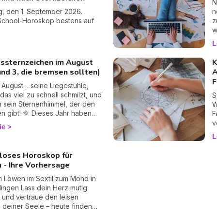
N
g, den 1. September 2026.
n
-School-Horoskop bestens auf
z
w
g
L
r
H
kssternzeichen im August
K
T
nd 3, die bremsen sollten)
A
z
F
A
 August… seine Liegestühle,
a
 das viel zu schnell schmilzt, und
S
I
m sein Sternenhimmel, der den
Widder
Z
en gibt! 🌞 Dieses Jahr haben
F
v
ne klar ihre Lieblinge: Manche
v
ie
d
reihen Glückstreffer aneinander
W
L
ere ihre Badegänge. Aber keine
W
wenn dein Zeichen eher zu
loses Horoskop für
hört, die eingeladen sind, den
 - Ihre Vorhersage
Gas zu nehmen, ist das KEINE
ganz im Gegenteil! Im August zu
m Löwen im Sextil zum Mond in
 ist manchmal das schönste
 dein Herz mutig
k. Also, bist du Team «Jackpot»
 und vertraue den leisen
am «verdiente Pause»? Wir
 deiner Seele – heute finden
dir alles. ✨
nd Geist spielerisch zueinander.