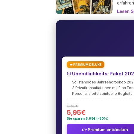
erfahren
Karten s
Lesen S
Bereiche
Ihr geis
👑 PREMIUM DELUXE
♾️ Unendlichkeits-Paket 20
Vollständiges Jahreshoroskop 202
3 Privatkonsultationen mit Ema Fo
Personalisierte spirituelle Begleitu
11,90€
5,95€
Sie sparen 5,95€ (-50%)
👉 Premium entdecken