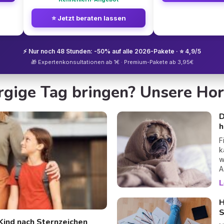
⭐ Jetzt beraten lassen
⚡ Nur noch 48 Stunden: -50% auf alle 2026-Pakete · ⭐ 4,9/5
🎁 Expertenkonsultationen ab 1€ · Premium-Pakete ab 3,95€
gige Tag bringen? Unsere Ho
D
h
F
k
w
A
L
H
S
Kind nach Sternzeichen