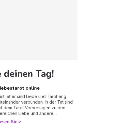
 deinen Tag!
iebestarot online
eit jeher sind Liebe und Tarot eng
iteinander verbunden. In der Tat sind
it dem Tarot Vorhersagen zu den
ereichen Liebe und andere
efühlsfragen möglich. Sie erhalten
esen Sie
ostbare Ratschläge, wie Sie Ihrem
iebesglück näher kommen oder dieses