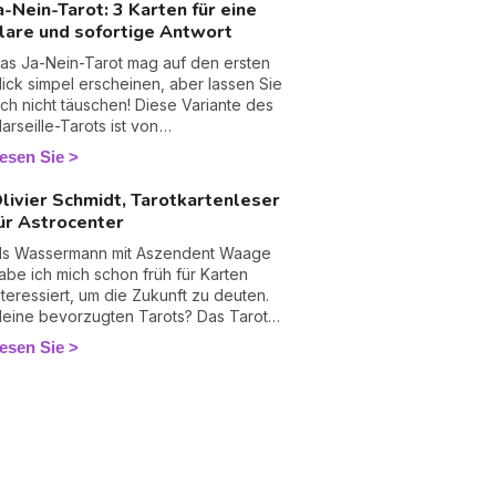
a-Nein-Tarot: 3 Karten für eine
ufrecht erhalten können. Alles über
lare und sofortige Antwort
arot und Liebe!
as Ja-Nein-Tarot mag auf den ersten
lick simpel erscheinen, aber lassen Sie
ich nicht täuschen! Diese Variante des
arseille-Tarots ist von
eeindruckender Kraft, wenn es darum
esen Sie
eht, eine klare Antwort auf eine präzise
rage zu geben. Mit nur 3 Karten
livier Schmidt, Tarotkartenleser
ntwortet dieses Tarot mit "Ja" oder
ür Astrocenter
Nein", kein "Vielleicht" ... Wir enthüllen
hnen alle Geheimnisse des Ja-Nein-
ls Wassermann mit Aszendent Waage
arots und bieten Ihnen sogar die
abe ich mich schon früh für Karten
öglichkeit, Ihre eigene Legung
nteressiert, um die Zukunft zu deuten.
urchzuführen.
eine bevorzugten Tarots? Das Tarot
on Mademoiselle Lenormand, das
esen Sie
elline und das Marseille Tarot.