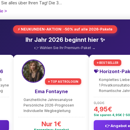
 Sie alles über Ihren Tag! Die 3
tehen für die drei wichtigen
ie
 Ihres Lebens: Liebe, Arbeit und
tige Verfassung des Tages.
⚡ NEUKUNDEN-AKTION: -50% auf alle 2026-Pakete
Ihr Jahr 2026 beginnt hier ✨
👉 Wählen Sie Ihr Premium-Paket →
⭐ BESTSELLER
26
💝 Horizont-Pa
6
Komplettes Lieb
⭐ TOP ASTROLOGIN
ntayne
1 Privatkonsultati
ng
Ema Fontayne
Romantische Jah
Ganzheitliche Jahresanalyse
9,90€
Persönliche 2026-Prognosen
4,95€
Individuelle Wegbegleitung
Sie sparen 4,95€ (-5
Nur 1€
👉 Angebot 
Kennenlern-Angebot