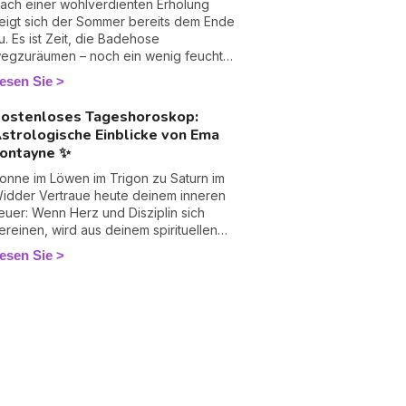
ach einer wohlverdienten Erholung
eigt sich der Sommer bereits dem Ende
u. Es ist Zeit, die Badehose
egzuräumen – noch ein wenig feucht
anz hinten im Schrank, geben Sie es
esen Sie
uhig zu 😏 – und den Siestas in der
ängematte Lebewohl zu sagen. Der
ostenloses Tageshoroskop:
rubel des Alltags kehrt im Galopp
strologische Einblicke von Ema
urück: Arbeit, Familie, Liebesleben…
ontayne ✨
ber atmen Sie durch, Sie steigen nicht
llein wieder in den Zug! Ich habe für Sie
onne im Löwen im Trigon zu Saturn im
hren astralen Fahrplan vorbereitet,
 Vertraue heute deinem inneren
eichen für Zeichen, damit Sie sanft und
euer: Wenn Herz und Disziplin sich
or allem mit einem Lächeln wieder in
ereinen, wird aus deinem spirituellen
en Rhythmus finden.
unsch eine kraftvolle, beständige
esen Sie
irklichkeit.