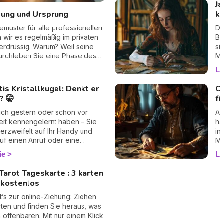
J
a
utung und Ursprung
k
T
emuster für alle professionellen
D
 wir es regelmäßig im privaten
B
erdrüssig. Warum? Weil seine
s
 Durchleben Sie eine Phase des
M
Nacht beschäftigt? Spüren Sie,
b
L
t, ohne es in Worte fassen zu
g
 antworten, ohne Umschweife,
F
tis Kristallkugel: Denkt er
O
l beunruhigenden Genauigkeit.
a
? 🤫
f
ndepunkt, Entscheidungen, die
"
ende Legemuster ist Ihr bester
I
ich gestern oder schon vor
A
nnen, wirklich Klarheit.
T
eit kennengelernt haben – Sie
h
M
verzweifelt auf Ihr Handy und
i
d
uf einen Anruf oder eine
M
t. Keine Neuigkeiten... Keine
v
ie
L
ten sind gute Nachrichten, heißt
B
 stimmt das wirklich? Denkt er
Tarot Tageskarte : 3 karten
 an Sie? 🔮
 kostenlos
t’s zur online-Ziehung: Ziehen
rten und finden Sie heraus, was
n offenbaren. Mit nur einem Klick