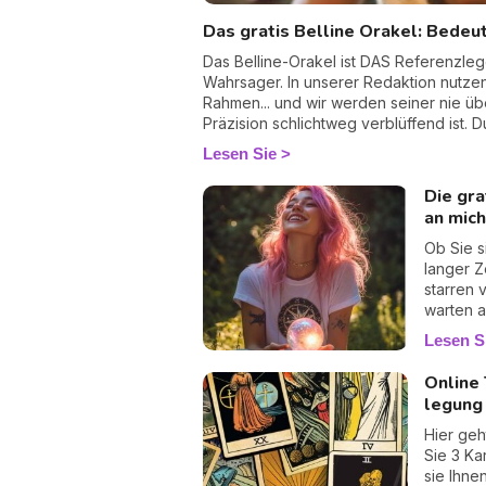
Das gratis Belline Orakel: Bede
Das Belline-Orakel ist DAS Referenzleg
Wahrsager. In unserer Redaktion nutzen
Rahmen... und wir werden seiner nie üb
Präzision schlichtweg verblüffend ist.
Zweifels? Eine Frage, die Sie Tag und 
Lesen Sie
dass sich etwas in Ihrem Leben abspiel
können? Das Belline-Orakel wird Ihnen
Die gra
ohne Schmeichelei, mit einer manchma
an mich
Wankende Liebe, Karriere an einem We
Sie nachts wachhalten... dieses umfass
Ob Sie s
Verbündeter, um endlich Klarheit zu gewi
langer Z
starren 
warten a
Nachrich
Lesen S
Nachrich
es, aber
Online 
oder sie
legung
Hier geh
Sie 3 Ka
sie Ihne