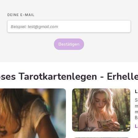
DEINE E-MAIL
Bestätigen
ses Tarotkartenlegen - Erhelle
L
S
m
m
B
G
L
k
L