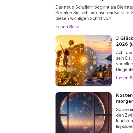
Das neue Schuljahr beginnt am Diensta
Bereiten Sie sich mit unserem Back-to
diesen wichtigen Schritt vor!
Lesen Sie
3 Glüc
2026 (u
Ach, der
sein Eis,
vor alle
Dirigent
die Ster
Lesen S
Zeichen 
wie and
Sorge, 
Kosten
denen ge
morgen
Fuß vom 
Strafe, 
Sonne i
bremsen
den Zwillingen Lass
Geschen
leuchten
oder Te
Impulsen
verraten 
Gefühl u