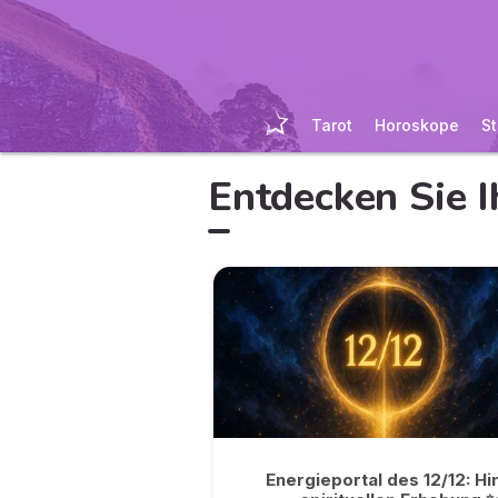
Tarot
Horoskope
St
Entdecken Sie I
Energieportal des 12/12: Hi