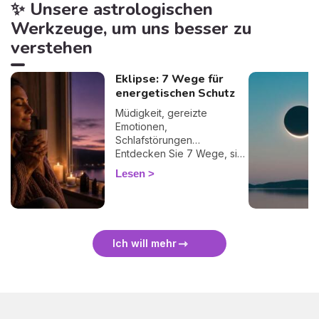
✨ Unsere astrologischen
Werkzeuge, um uns besser zu
verstehen
Eklipse: 7 Wege für
energetischen Schutz
Müdigkeit, gereizte
Emotionen,
Schlafstörungen…
Entdecken Sie 7 Wege, sich
bei einer Finsternis
Lesen
energetisch zu schützen
und sie sanft zu überstehen.
🛡️🌒
Ich will mehr