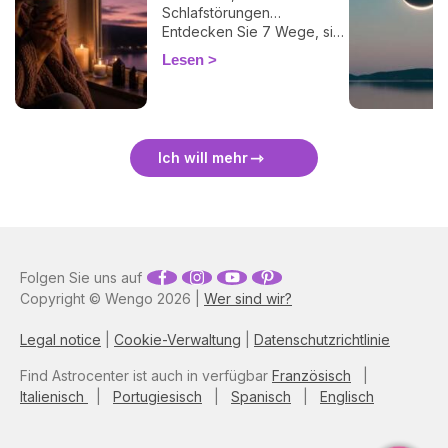
Schlafstörungen…
Entdecken Sie 7 Wege, sich
bei einer Finsternis
Lesen
energetisch zu schützen
und sie sanft zu überstehen.
🛡️🌒
Ich will mehr
Folgen Sie uns auf
Copyright © Wengo 2026 |
Wer sind wir?
Legal notice
|
Cookie-Verwaltung
|
Datenschutzrichtlinie
Find Astrocenter ist auch in verfügbar
Französisch
|
Italienisch
|
Portugiesisch
|
Spanisch
|
Englisch