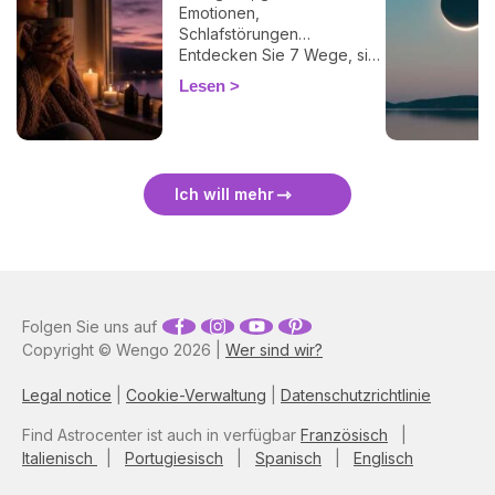
Emotionen,
Schlafstörungen…
Entdecken Sie 7 Wege, sich
bei einer Finsternis
Lesen
energetisch zu schützen
und sie sanft zu überstehen.
🛡️🌒
Ich will mehr
Folgen Sie uns auf
Copyright © Wengo 2026 |
Wer sind wir?
Legal notice
|
Cookie-Verwaltung
|
Datenschutzrichtlinie
Find Astrocenter ist auch in verfügbar
Französisch
|
Italienisch
|
Portugiesisch
|
Spanisch
|
Englisch