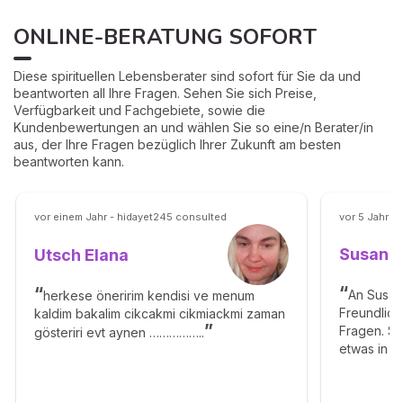
ONLINE-BERATUNG SOFORT
Diese spirituellen Lebensberater sind sofort für Sie da und
beantworten all Ihre Fragen. Sehen Sie sich Preise,
Verfügbarkeit und Fachgebiete, sowie die
Kundenbewertungen an und wählen Sie so eine/n Berater/in
aus, der Ihre Fragen bezüglich Ihrer Zukunft am besten
beantworten kann.
vor einem Jahr - hidayet245 consulted
vor 5 Jahren
Susann
Utsch Elana
An Susan
herkese öneririm kendisi ve menum
Freundlich
kaldim bakalim cikcakmi cikmiackmi zaman
Fragen. Si
gösteriri evt aynen ……………..
etwas in di
authentisc