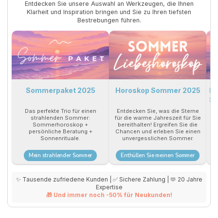
Entdecken Sie unsere Auswahl an Werkzeugen, die Ihnen
Klarheit und Inspiration bringen und Sie zu Ihren tiefsten
Bestrebungen führen.
Sommerpaket 2025
Horoskop Sommer 2025
Ri
S
Das perfekte Trio für einen
Entdecken Sie, was die Sterne
strahlenden Sommer:
für die warme Jahreszeit für Sie
Fü
Sommerhoroskop +
bereithalten! Ergreifen Sie die
W
persönliche Beratung +
Chancen und erleben Sie einen
d
Sonnenrituale.
unvergesslichen Sommer.
Mein strahlender Sommer
Enthüllen Sie meinen Sommer
✨ Tausende zufriedene Kunden | ✅ Sichere Zahlung | 🫶 20 Jahre
Expertise
🎁 Und immer noch -50% für Neukunden!