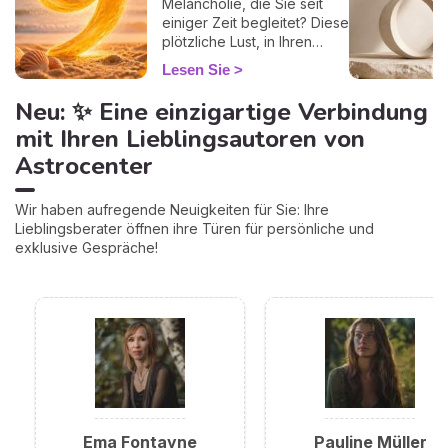
Melancholie, die Sie seit
einiger Zeit begleitet? Diese
plötzliche Lust, in Ihren
Schränken auszumisten…
Lesen Sie
aber auch in Ihrem Herzen?
😌 Keine Sorge, Sie werden
Neu: ✨ Eine einzigartige Verbindung
nicht vor der Zeit
mit Ihren Lieblingsautoren von
nostalgisch! Es gibt eine
Erklärung, und sie steht in
Astrocenter
den Zahlen. Der August
2026 schwingt im Rhythmus
Wir haben aufregende Neuigkeiten für Sie: Ihre
der 9, der letzten Zahl des
Lieblingsberater öffnen ihre Türen für persönliche und
numerologischen Zyklus,
exklusive Gespräche!
der Zahl der großen
Abschlüsse und des
schönen Loslassens. Kurz
gesagt: der ideale Monat,
um abzuschließen, was
abgeschlossen werden
muss… und Platz für den
Neubeginn zu schaffen.
Machen Sie es sich
bequem, wir erklären Ihnen
Ema Fontayne
alles. ✨
Pauline Müller