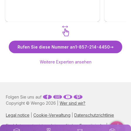
Entdecken Sie Utsch Elana
Entde
Rufen Sie diese Nummer an
1-857-214-4450
Weitere Experten ansehen
Folgen Sie uns auf
Copyright © Wengo 2026 |
Wer sind wir?
Legal notice
|
Cookie-Verwaltung
|
Datenschutzrichtlinie
Find Astrocenter ist auch in verfügbar
Französisch
|