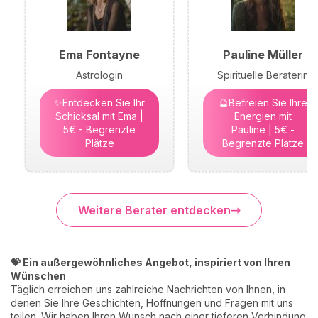
Ema Fontayne
Pauline Müller
Astrologin
Spirituelle Beraterin
✨Entdecken Sie Ihr
🔮Befreien Sie Ihre
Schicksal mit Ema |
Energien mit
5€ - Begrenzte
Pauline | 5€ -
Plätze
Begrenzte Plätze
Weitere Berater entdecken
💝 Ein außergewöhnliches Angebot, inspiriert von Ihren
Wünschen
Täglich erreichen uns zahlreiche Nachrichten von Ihnen, in
denen Sie Ihre Geschichten, Hoffnungen und Fragen mit uns
teilen. Wir haben Ihren Wunsch nach einer tieferen Verbindung