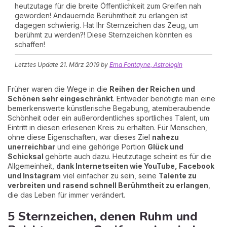
heutzutage für die breite Öffentlichkeit zum Greifen nah
geworden! Andauernde Berühmtheit zu erlangen ist
dagegen schwierig. Hat Ihr Sternzeichen das Zeug, um
berühmt zu werden?! Diese Sternzeichen könnten es
schaffen!
Letztes Update
21. März 2019
by
Ema Fontayne, Astrologin
Früher waren die Wege in die
Reihen der Reichen und
Schönen sehr eingeschränkt
. Entweder benötigte man eine
bemerkenswerte künstlerische Begabung, atemberaubende
Schönheit oder ein außerordentliches sportliches Talent, um
Eintritt in diesen erlesenen Kreis zu erhalten. Für Menschen,
ohne diese Eigenschaften, war dieses Ziel
nahezu
unerreichbar
und eine gehörige Portion
Glück und
Schicksal
gehörte auch dazu. Heutzutage scheint es für die
Allgemeinheit,
dank Internetseiten wie YouTube, Facebook
und Instagram
viel einfacher zu sein, seine
T
alente zu
verbreiten und rasend schnell Berühmtheit zu erlangen
,
die das Leben für immer verändert.
5 Sternzeichen, denen Ruhm und