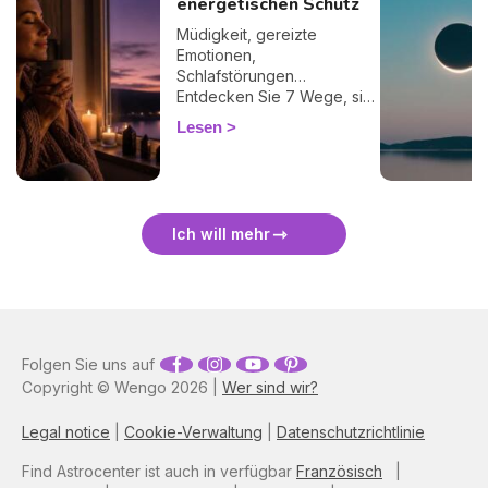
energetischen Schutz
Müdigkeit, gereizte
Emotionen,
Schlafstörungen…
Entdecken Sie 7 Wege, sich
bei einer Finsternis
Lesen
energetisch zu schützen
und sie sanft zu überstehen.
🛡️🌒
Ich will mehr
Folgen Sie uns auf
Copyright © Wengo 2026 |
Wer sind wir?
Legal notice
|
Cookie-Verwaltung
|
Datenschutzrichtlinie
Find Astrocenter ist auch in verfügbar
Französisch
|