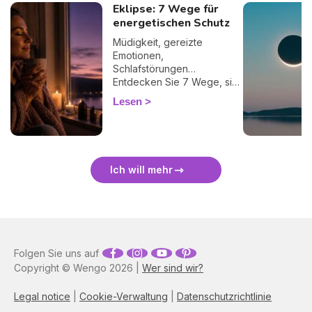
Eklipse: 7 Wege für
energetischen Schutz
Müdigkeit, gereizte
Emotionen,
Schlafstörungen…
Entdecken Sie 7 Wege, sich
bei einer Finsternis
Lesen
energetisch zu schützen
und sie sanft zu überstehen.
🛡️🌒
Ich will mehr
Folgen Sie uns auf
Copyright © Wengo 2026 |
Wer sind wir?
Legal notice
|
Cookie-Verwaltung
|
Datenschutzrichtlinie