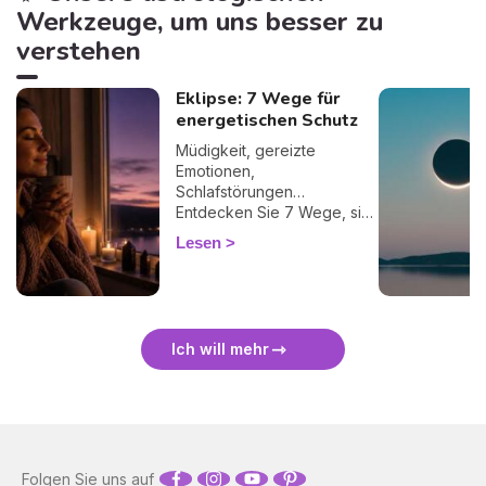
Werkzeuge, um uns besser zu
verstehen
Eklipse: 7 Wege für
energetischen Schutz
Müdigkeit, gereizte
Emotionen,
Schlafstörungen…
Entdecken Sie 7 Wege, sich
bei einer Finsternis
Lesen
energetisch zu schützen
und sie sanft zu überstehen.
🛡️🌒
Ich will mehr
Folgen Sie uns auf