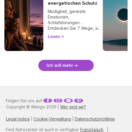
energetischen Schutz
Müdigkeit, gereizte
Emotionen,
Schlafstörungen…
Entdecken Sie 7 Wege, sich
bei einer Finsternis
Lesen
energetisch zu schützen
und sie sanft zu überstehen.
🛡️🌒
Ich will mehr
Folgen Sie uns auf
Copyright © Wengo 2026 |
Wer sind wir?
Legal notice
|
Cookie-Verwaltung
|
Datenschutzrichtlinie
Find Astrocenter ist auch in verfügbar
Französisch
|