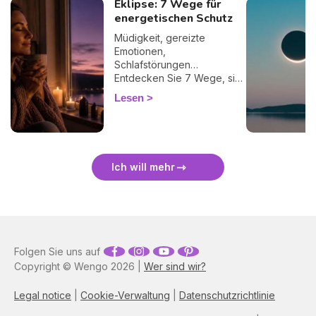
Eklipse: 7 Wege für
energetischen Schutz
Müdigkeit, gereizte
Emotionen,
Schlafstörungen…
Entdecken Sie 7 Wege, sich
bei einer Finsternis
Lesen
energetisch zu schützen
und sie sanft zu überstehen.
🛡️🌒
Ich will mehr
Folgen Sie uns auf
Copyright © Wengo 2026 |
Wer sind wir?
Legal notice
|
Cookie-Verwaltung
|
Datenschutzrichtlinie