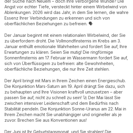
der Suche nach Neuem – doch Ihre verborgene Wunde? Die
Angst vor echter Tiefe, versteckt hinter einem Wirbelwind von
Ablenkungen. 2026 wird das Jahr, in dem Sie lernen, die wahre
Essenz Ihrer Verbindungen zu erkennen und sich von
oberflächlichen Beziehungen zu befreien. 🗣️
Der Januar beginnt mit einem relationalen Wirbelwind, der Sie
zu überfordern droht. Die Vollmondfinsternis im Krebs am 3.
Januar enthüllt emotionale Wahrheiten und fordert Sie auf, Ihre
Erwartungen zu klären. Seien Sie mutig! Die ringförmige
Sonnenfinsternis am 17. Februar im Wassermann fordert Sie auf,
sich von Überflüssigem zu befreien: alte Gewohnheiten,
oberflächliche Beziehungen, die nur Ihre Zeit stehlen.
Der April bringt mit Mars in Ihrem Zeichen einen Energieschub.
Die Konjunktion Mars-Saturn am 19. April drängt Sie dazu, sich
zu behaupten und Ihre Visionen kraftvoll umzusetzen – aber
passen Sie auf, nicht zu schnell zu sein! 🚀 Der Mai lässt Sie
zwischen intensiver Leidenschaft und dem Bedürfnis nach
Stabilität pendeln. Die Konjunktion Sonne-Uranus am 22. Mai in
Ihrem Zeichen macht Sie unabhängiger und origineller als je
zuvor. Brechen Sie aus Konventionen aus!
Der Juni ist Ihr Geburtstagsmonat, und Sie strahlen! Die