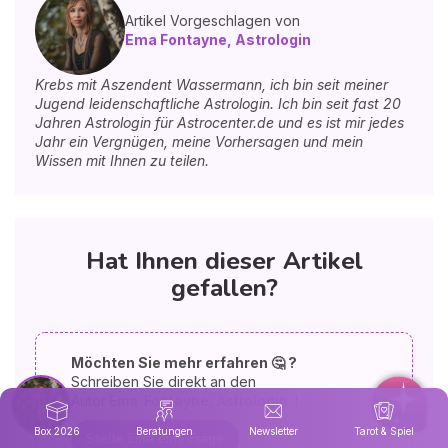
Artikel Vorgeschlagen von
Ema Fontayne, Astrologin
Krebs mit Aszendent Wassermann, ich bin seit meiner
Jugend leidenschaftliche Astrologin. Ich bin seit fast 20
Jahren Astrologin für Astrocenter.de und es ist mir jedes
Jahr ein Vergnügen, meine Vorhersagen und mein
Wissen mit Ihnen zu teilen.
Hat Ihnen dieser Artikel
gefallen?
Möchten Sie mehr erfahren 🤔 ?
Schreiben Sie direkt an den
Autor
Ema
Fontayne, Astrologin
!
Box 2026
Beratungen
Newsletter
Tarot & Spiel
Stelle Ema eine Frage