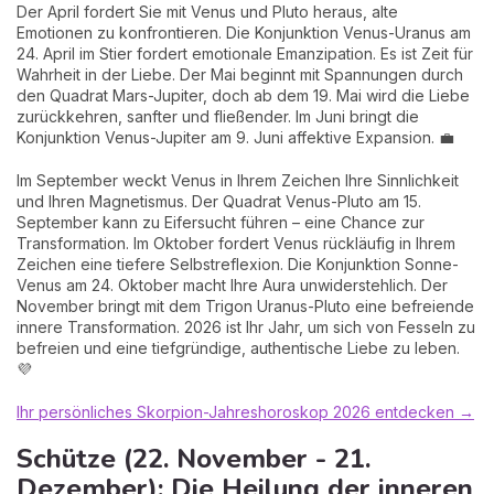
Der April fordert Sie mit Venus und Pluto heraus, alte
Emotionen zu konfrontieren. Die Konjunktion Venus-Uranus am
24. April im Stier fordert emotionale Emanzipation. Es ist Zeit für
Wahrheit in der Liebe. Der Mai beginnt mit Spannungen durch
den Quadrat Mars-Jupiter, doch ab dem 19. Mai wird die Liebe
zurückkehren, sanfter und fließender. Im Juni bringt die
Konjunktion Venus-Jupiter am 9. Juni affektive Expansion. 💼
Im September weckt Venus in Ihrem Zeichen Ihre Sinnlichkeit
und Ihren Magnetismus. Der Quadrat Venus-Pluto am 15.
September kann zu Eifersucht führen – eine Chance zur
Transformation. Im Oktober fordert Venus rückläufig in Ihrem
Zeichen eine tiefere Selbstreflexion. Die Konjunktion Sonne-
Venus am 24. Oktober macht Ihre Aura unwiderstehlich. Der
November bringt mit dem Trigon Uranus-Pluto eine befreiende
innere Transformation. 2026 ist Ihr Jahr, um sich von Fesseln zu
befreien und eine tiefgründige, authentische Liebe zu leben.
💜
Ihr persönliches Skorpion-Jahreshoroskop 2026 entdecken →
Schütze (22. November - 21.
Dezember): Die Heilung der inneren