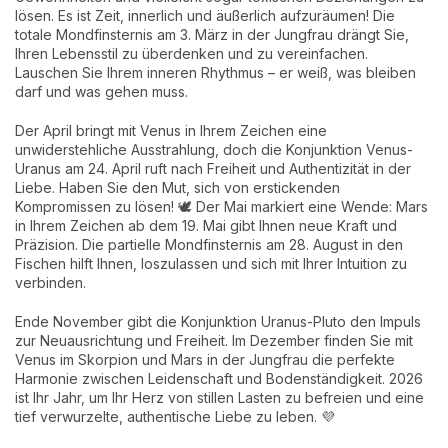
lösen. Es ist Zeit, innerlich und äußerlich aufzuräumen! Die
totale Mondfinsternis am 3. März in der Jungfrau drängt Sie,
Ihren Lebensstil zu überdenken und zu vereinfachen.
Lauschen Sie Ihrem inneren Rhythmus – er weiß, was bleiben
darf und was gehen muss.
Der April bringt mit Venus in Ihrem Zeichen eine
unwiderstehliche Ausstrahlung, doch die Konjunktion Venus-
Uranus am 24. April ruft nach Freiheit und Authentizität in der
Liebe. Haben Sie den Mut, sich von erstickenden
Kompromissen zu lösen! 🕊️ Der Mai markiert eine Wende: Mars
in Ihrem Zeichen ab dem 19. Mai gibt Ihnen neue Kraft und
Präzision. Die partielle Mondfinsternis am 28. August in den
Fischen hilft Ihnen, loszulassen und sich mit Ihrer Intuition zu
verbinden.
Ende November gibt die Konjunktion Uranus-Pluto den Impuls
zur Neuausrichtung und Freiheit. Im Dezember finden Sie mit
Venus im Skorpion und Mars in der Jungfrau die perfekte
Harmonie zwischen Leidenschaft und Bodenständigkeit. 2026
ist Ihr Jahr, um Ihr Herz von stillen Lasten zu befreien und eine
tief verwurzelte, authentische Liebe zu leben. 💜