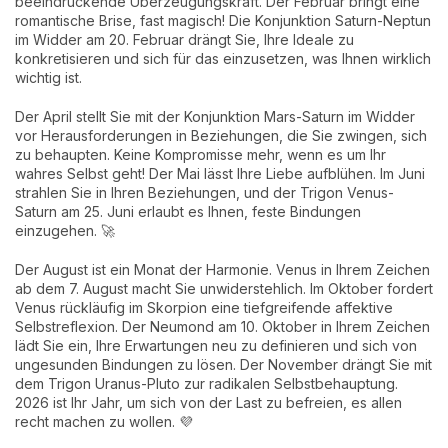
beeindruckende Überzeugungskraft. Der Februar bringt eine
romantische Brise, fast magisch! Die Konjunktion Saturn-Neptun
im Widder am 20. Februar drängt Sie, Ihre Ideale zu
konkretisieren und sich für das einzusetzen, was Ihnen wirklich
wichtig ist.
Der April stellt Sie mit der Konjunktion Mars-Saturn im Widder
vor Herausforderungen in Beziehungen, die Sie zwingen, sich
zu behaupten. Keine Kompromisse mehr, wenn es um Ihr
wahres Selbst geht! Der Mai lässt Ihre Liebe aufblühen. Im Juni
strahlen Sie in Ihren Beziehungen, und der Trigon Venus-
Saturn am 25. Juni erlaubt es Ihnen, feste Bindungen
einzugehen. 🚀
Der August ist ein Monat der Harmonie. Venus in Ihrem Zeichen
ab dem 7. August macht Sie unwiderstehlich. Im Oktober fordert
Venus rückläufig im Skorpion eine tiefgreifende affektive
Selbstreflexion. Der Neumond am 10. Oktober in Ihrem Zeichen
lädt Sie ein, Ihre Erwartungen neu zu definieren und sich von
ungesunden Bindungen zu lösen. Der November drängt Sie mit
dem Trigon Uranus-Pluto zur radikalen Selbstbehauptung.
2026 ist Ihr Jahr, um sich von der Last zu befreien, es allen
recht machen zu wollen. 💜