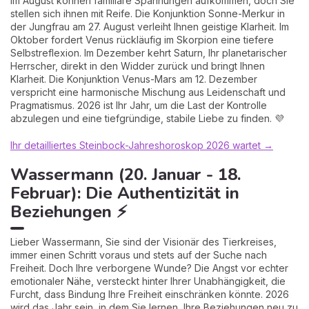
Im August können familiäre Spannungen aufkommen, doch Sie
stellen sich ihnen mit Reife. Die Konjunktion Sonne-Merkur in
der Jungfrau am 27. August verleiht Ihnen geistige Klarheit. Im
Oktober fordert Venus rückläufig im Skorpion eine tiefere
Selbstreflexion. Im Dezember kehrt Saturn, Ihr planetarischer
Herrscher, direkt in den Widder zurück und bringt Ihnen
Klarheit. Die Konjunktion Venus-Mars am 12. Dezember
verspricht eine harmonische Mischung aus Leidenschaft und
Pragmatismus. 2026 ist Ihr Jahr, um die Last der Kontrolle
abzulegen und eine tiefgründige, stabile Liebe zu finden. 💜
Ihr detailliertes Steinbock-Jahreshoroskop 2026 wartet →
Wassermann (20. Januar - 18.
Februar): Die Authentizität in
Beziehungen ⚡
Lieber Wassermann, Sie sind der Visionär des Tierkreises,
immer einen Schritt voraus und stets auf der Suche nach
Freiheit. Doch Ihre verborgene Wunde? Die Angst vor echter
emotionaler Nähe, versteckt hinter Ihrer Unabhängigkeit, die
Furcht, dass Bindung Ihre Freiheit einschränken könnte. 2026
wird das Jahr sein, in dem Sie lernen, Ihre Beziehungen neu zu