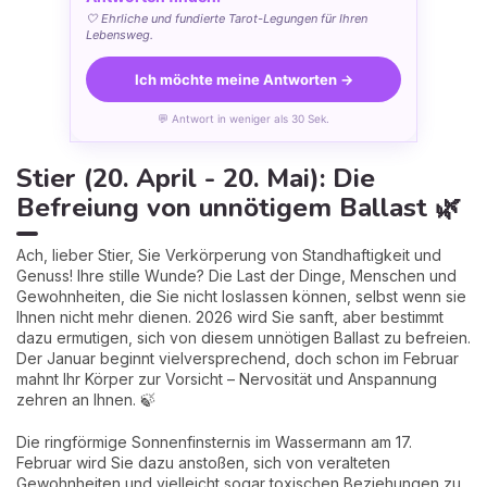
🤍 Ehrliche und fundierte Tarot-Legungen für Ihren
Lebensweg.
Ich möchte meine Antworten →
💬 Antwort in weniger als 30 Sek.
Stier (20. April - 20. Mai): Die
Befreiung von unnötigem Ballast 🌿
Ach, lieber Stier, Sie Verkörperung von Standhaftigkeit und
Genuss! Ihre stille Wunde? Die Last der Dinge, Menschen und
Gewohnheiten, die Sie nicht loslassen können, selbst wenn sie
Ihnen nicht mehr dienen. 2026 wird Sie sanft, aber bestimmt
dazu ermutigen, sich von diesem unnötigen Ballast zu befreien.
Der Januar beginnt vielversprechend, doch schon im Februar
mahnt Ihr Körper zur Vorsicht – Nervosität und Anspannung
zehren an Ihnen. 🍃
Die ringförmige Sonnenfinsternis im Wassermann am 17.
Februar wird Sie dazu anstoßen, sich von veralteten
Gewohnheiten und vielleicht sogar toxischen Beziehungen zu