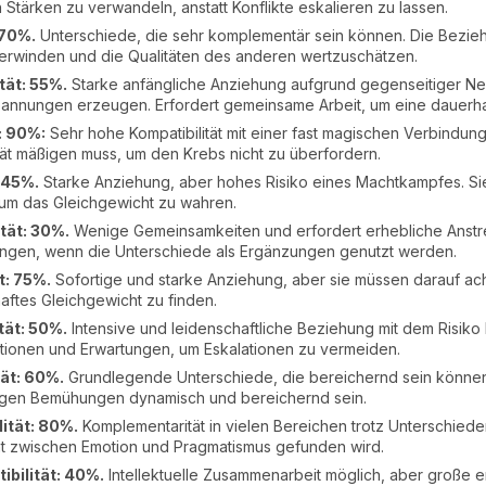
Stärken zu verwandeln, anstatt Konflikte eskalieren zu lassen.
 70%.
Unterschiede, die sehr komplementär sein können. Die Bezie
rwinden und die Qualitäten des anderen wertzuschätzen.
tät: 55%.
Starke anfängliche Anziehung aufgrund gegenseitiger Neu
annungen erzeugen. Erfordert gemeinsame Arbeit, um eine dauerh
: 90%:
Sehr hohe Kompatibilität mit einer fast magischen Verbindung. 
tät mäßigen muss, um den Krebs nicht zu überfordern.
 45%.
Starke Anziehung, aber hohes Risiko eines Machtkampfes. S
um das Gleichgewicht zu wahren.
tät: 30%.
Wenige Gemeinsamkeiten und erfordert erhebliche Anst
lingen, wenn die Unterschiede als Ergänzungen genutzt werden.
t: 75%.
Sofortige und starke Anziehung, aber sie müssen darauf ach
haftes Gleichgewicht zu finden.
tät: 50%.
Intensive und leidenschaftliche Beziehung mit dem Risiko h
ionen und Erwartungen, um Eskalationen zu vermeiden.
tät: 60%.
Grundlegende Unterschiede, die bereichernd sein könn
igen Bemühungen dynamisch und bereichernd sein.
ität: 80%.
Komplementarität in vielen Bereichen trotz Unterschieden
t zwischen Emotion und Pragmatismus gefunden wird.
bilität: 40%.
Intellektuelle Zusammenarbeit möglich, aber große