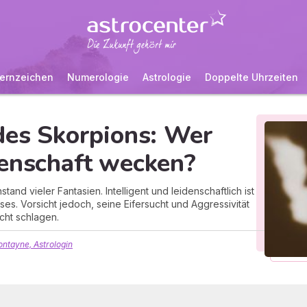
ernzeichen
Numerologie
Astrologie
Doppelte Uhrzeiten
des Skorpions: Wer
denschaft wecken?
nd vieler Fantasien. Intelligent und leidenschaftlich ist
es. Vorsicht jedoch, seine Eifersucht und Aggressivität
cht schlagen.
ntayne, Astrologin