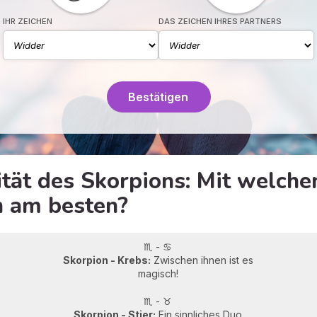
IHR ZEICHEN
DAS ZEICHEN IHRES PARTNERS
Bestätigen
ität des Skorpions: Mit welch
h am besten?
♏ - ♋
Skorpion - Krebs:
Zwischen ihnen ist es
magisch!
♏ - ♉
Skorpion - Stier:
Ein sinnliches Duo