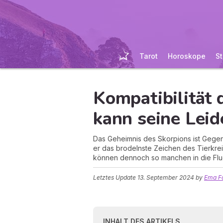
Tarot
Horoskope
St
Kompatibilität 
kann seine Lei
Das Geheimnis des Skorpions ist Gegensta
er das brodelnste Zeichen des Tierkreis
können dennoch so manchen in die Flu
Letztes Update
13. September 2024
by
Ema Fo
INHALT DES ARTIKELS