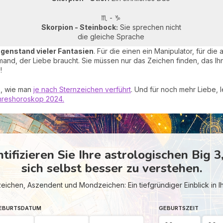
♏ - ♑
Skorpion - Steinbock:
Sie sprechen nicht
die gleiche Sprache
egenstand vieler Fantasien
. Für die einen ein Manipulator, für di
emand, der Liebe braucht. Sie müssen nur das Zeichen finden, das I
!
e, wie man
je nach Sternzeichen verführt
. Und für noch mehr Liebe, l
hreshoroskop 2024.
ntifizieren Sie Ihre astrologischen Big 3
sich selbst besser zu verstehen.
ichen, Aszendent und Mondzeichen: Ein tiefgründiger Einblick in 
GEBURTSDATUM
GEBURTSZEIT