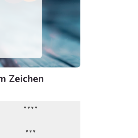
em Zeichen
♥ ♥ ♥ ♥
♥ ♥ ♥