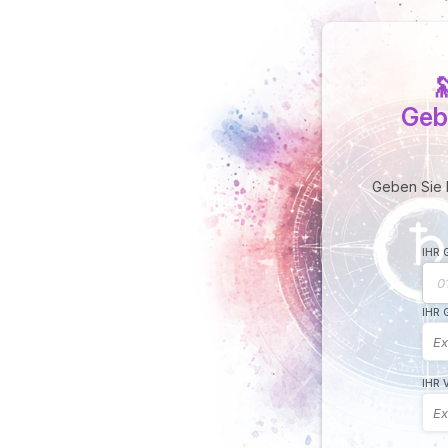

Geb
Geben Sie I
IHR
IHR
IHR