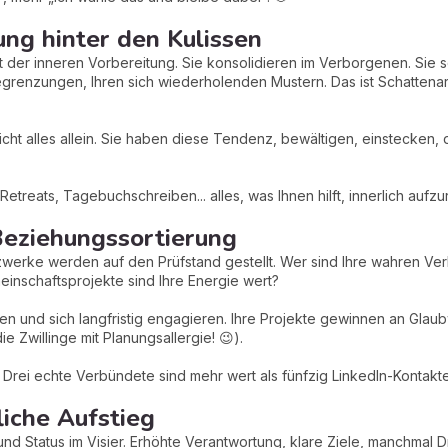
ng hinter den Kulissen
eit der inneren Vorbereitung. Sie konsolidieren im Verborgenen. Sie 
egrenzungen, Ihren sich wiederholenden Mustern. Das ist Schattenar
cht alles allein. Sie haben diese Tendenz, bewältigen, einstecken, d
Retreats, Tagebuchschreiben... alles, was Ihnen hilft, innerlich aufzu
eziehungssortierung
Netzwerke werden auf den Prüfstand gestellt. Wer sind Ihre wahren 
einschaftsprojekte sind Ihre Energie wert?
n und sich langfristig engagieren. Ihre Projekte gewinnen an Glaubw
die Zwillinge mit Planungsallergie! 😉).
ät. Drei echte Verbündete sind mehr wert als fünfzig LinkedIn-Kontakte
iche Aufstieg
und Status im Visier. Erhöhte Verantwortung, klare Ziele, manchmal Dr