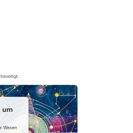
beseitigt.
.
, um
Ihr Wesen