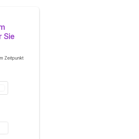
em
 Sie
um Zeitpunkt