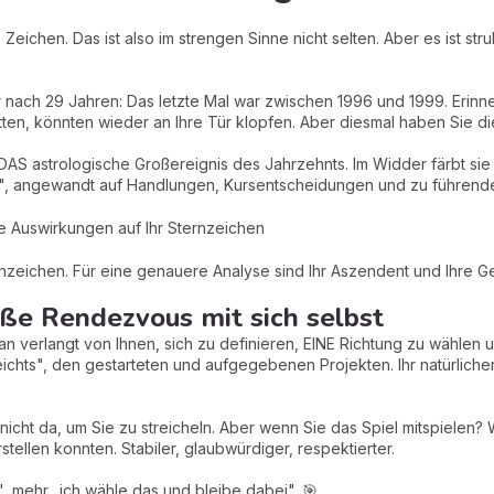
 Zeichen. Das ist also im strengen Sinne nicht selten. Aber es ist s
nach 29 Jahren: Das letzte Mal war zwischen 1996 und 1999. Erinne
atten, könnten wieder an Ihre Tür klopfen. Aber diesmal haben Sie
 DAS astrologische Großereignis des Jahrzehnts. Im Widder färbt sie
ät", angewandt auf Handlungen, Kursentscheidungen und zu führend
e Auswirkungen auf Ihr Sternzeichen
zeichen. Für eine genauere Analyse sind Ihr Aszendent und Ihre Ge
 Rendezvous mit sich selbst
Man verlangt von Ihnen, sich zu definieren, EINE Richtung zu wählen
leichts", den gestarteten und aufgegebenen Projekten. Ihr natürlich
nicht da, um Sie zu streicheln. Aber wenn Sie das Spiel mitspielen?
stellen konnten. Stabiler, glaubwürdiger, respektierter.
s", mehr „ich wähle das und bleibe dabei". 🎯