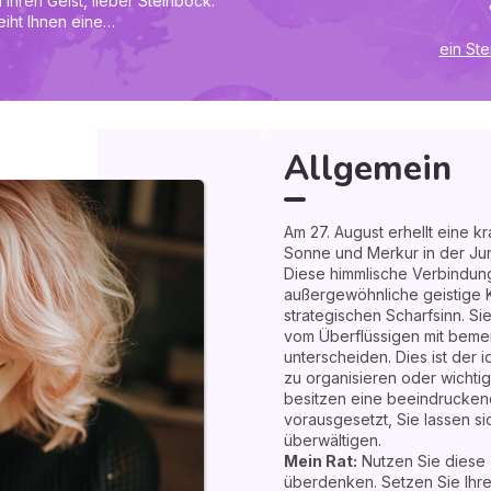
Ihren Geist, lieber Steinbock.
iht Ihnen eine
it und einen geschärften
ein St
 in der Lage, das Wesentliche
erter Präzision zu
 Zeitpunkt, um Ihren Alltag neu
scheidungen zu treffen. Sie
rolle über die Situation,
Allgemein
cht von Ihren Emotionen
m Ihre Prioritäten zu
it ein, um Ihre zukünftigen
Am 27. August erhellt eine k
ersicht voranzuschreiten.
Sonne und Merkur in der Jung
Sie sich nicht von emotionalen
Diese himmlische Verbindung
außergewöhnliche geistige K
strategischen Scharfsinn. Si
nach Antworten suchen - Sie
vom Überflüssigen mit beme
!
unterscheiden. Dies ist der i
zu organisieren oder wichtig
besitzen eine beeindruckende
vorausgesetzt, Sie lassen si
überwältigen.
Mein Rat:
Nutzen Sie diese Z
überdenken. Setzen Sie Ihre 