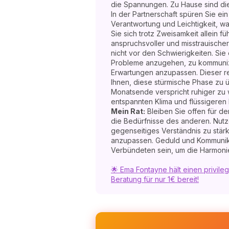
die Spannungen. Zu Hause sind die
In der Partnerschaft spüren Sie e
Verantwortung und Leichtigkeit, w
Sie sich trotz Zweisamkeit allein f
anspruchsvoller und misstrauischer.
nicht vor den Schwierigkeiten. Sie
Probleme anzugehen, zu kommuniz
Erwartungen anzupassen. Dieser re
Ihnen, diese stürmische Phase zu 
Monatsende verspricht ruhiger zu 
entspannten Klima und flüssigeren
Mein Rat:
Bleiben Sie offen für de
die Bedürfnisse des anderen. Nutze
gegenseitiges Verständnis zu stär
anzupassen. Geduld und Kommunik
Verbündeten sein, um die Harmonie
🌟 Ema Fontayne hält einen privilegi
Beratung für nur 1€ bereit!