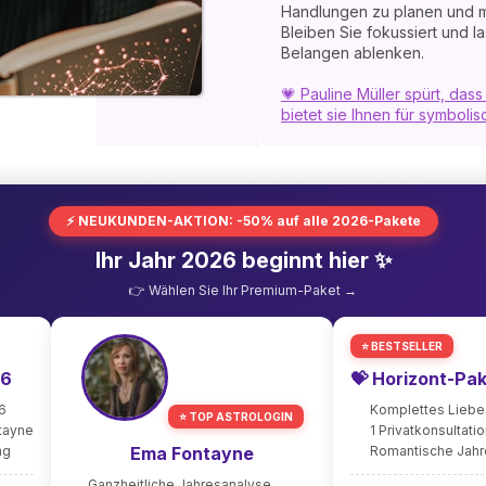
Handlungen zu planen und mi
Bleiben Sie fokussiert und l
Belangen ablenken.
💗 Pauline Müller spürt, das
bietet sie Ihnen für symbolis
⚡ NEUKUNDEN-AKTION: -50% auf alle 2026-Pakete
Ihr Jahr 2026 beginnt hier ✨
👉 Wählen Sie Ihr Premium-Paket →
⭐ BESTSELLER
26
💝 Horizont-Pa
6
Komplettes Lieb
⭐ TOP ASTROLOGIN
ntayne
1 Privatkonsultati
ng
Ema Fontayne
Romantische Jah
Ganzheitliche Jahresanalyse