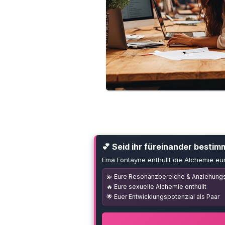
💕 Seid ihr füreinander bestim
Ema Fontayne enthüllt die Alchemie eu
💫 Eure Resonanzbereiche & Anziehungs
🔥 Eure sexuelle Alchemie enthüllt
🌟 Euer Entwicklungspotenzial als Paar