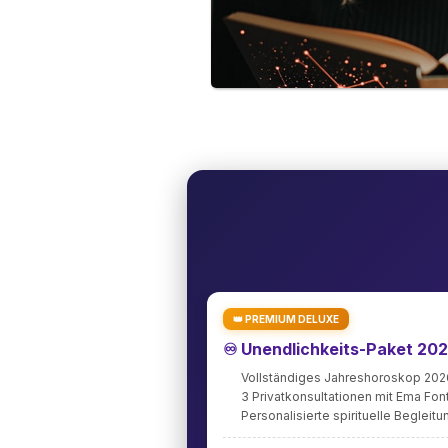
👑 PREMIUM DELUXE
♾️ Unendlichkeits-Paket 20
Vollständiges Jahreshoroskop 202
3 Privatkonsultationen mit Ema Fo
Personalisierte spirituelle Begleitu