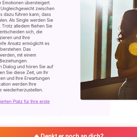
 Emotionen übersteigert.
in Ungleichgewicht zwischen
as dazu führen kann, dass
ühlen. Als Single werden Sie
 Trotz alledem fliehen Sie
 entscheiden sich, die
ieren und Ihre
ife Ansatz ermöglicht es
überstehen. Das
werden, mit einem
 Beziehungen.
n Dialog und hören Sie auf
n Sie diese Zeit, um Ihr
ken und Ihre Erwartungen
ation werden Ihre
 wiederherzustellen.
erten Platz für Ihre erste
🔥 Denkt er noch an dich?