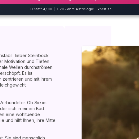
❤️‍🔥 Statt 4,90€ | ⭐ 20 Jahre Astrologie-Expertise
stabil, lieber Steinbock.
r Motivation und Tiefen
nale Wellen durchströmen
rschöpft. Es ist
 zentrieren und mit Ihrem
Gleichgewicht
 Verbündeter. Ob Sie im
er sich in einem Bad
nen eine wohltuende
e und hilft Ihnen, Ihre Mitte
st. Sie sind menschlich,