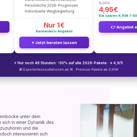
9,90€
Persönliche 2026-Prognosen
4,95€
Individuelle Wegbegleitung
Sie sparen 4,95€ (-5
Nur 1€
👉 Angebot 
Kennenlern-Angebot
⭐ Jetzt beraten lassen
⚡ Nur noch 48 Stunden: -50% auf alle 2026-Pakete · ⭐ 4,9/5
🎁 Expertenkonsultationen ab 1€ · Premium-Pakete ab 3,95€
teinböcke unter dem
n sich in einer Dynamik des
t zuzuhören und die
edoch intensivieren sich