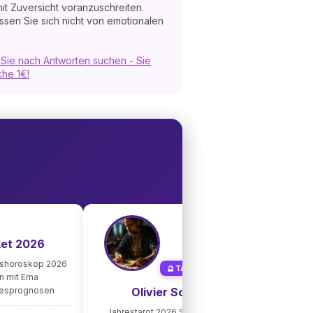
t Zuversicht voranzuschreiten.
assen Sie sich nicht von emotionalen
s Sie nach Antworten suchen - Sie
che 1€!
🔮 Tar
ket 2026
Allge
1 pers
eshoroskop 2026
🔮 TAROT-MEISTER
Liebe
on mit Ema
resprognosen
Olivier Schmidt
11,90€
Jahrestarot 2026 Speziallegung