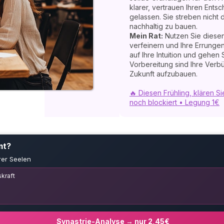
klarer, vertrauen Ihren Ents
gelassen. Sie streben nicht
nachhaltig zu bauen.
Mein Rat:
Nutzen Sie diesen
verfeinern und Ihre Errunge
auf Ihre Intuition und gehen S
Vorbereitung sind Ihre Verb
Zukunft aufzubauen.
🔥 Diesen Frühling, klären Si
noch blockiert • Legung 1€
mt?
rer Seelen
kraft
Synastrie-Analyse → nur 2,45€