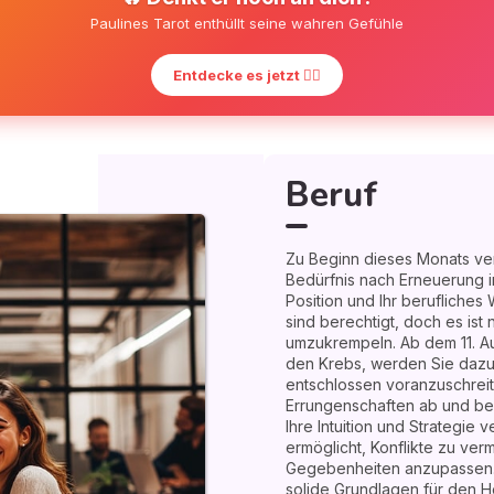
Paulines Tarot enthüllt seine wahren Gefühle
Entdecke es jetzt ❤️‍🔥
Beruf
Zu Beginn dieses Monats ver
Bedürfnis nach Erneuerung in 
Position und Ihr berufliche
sind berechtigt, doch es ist n
umzukrempeln. Ab dem 11. Aug
den Krebs, werden Sie dazu 
entschlossen voranzuschreite
Errungenschaften ab und ber
Ihre Intuition und Strategie 
ermöglicht, Konflikte zu ver
Gegebenheiten anzupassen.
solide Grundlagen für den Her