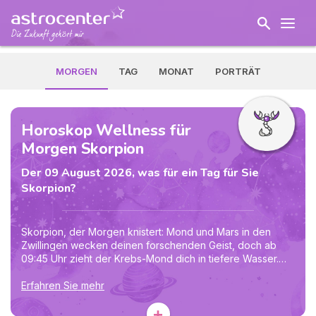
MORGEN
TAG
MONAT
PORTRÄT
Horoskop Wellness für
Morgen Skorpion
Der 09 August 2026, was für ein Tag für Sie
Skorpion?
Skorpion, der Morgen knistert: Mond und Mars in den
Zwillingen wecken deinen forschenden Geist, doch ab
09:45 Uhr zieht der Krebs-Mond dich in tiefere Wasser.
Merkur betritt am Abend den Löwen und verleiht deiner
Stimme Glanz. Nimm eine Eingebung ernst, ohne aus
Erfahren Sie mehr
jedem Blick ein Orakel zu machen. Ein offenes Fenster, ein
+
Notizbuch oder ein ehrliches Gespräch ordnen die