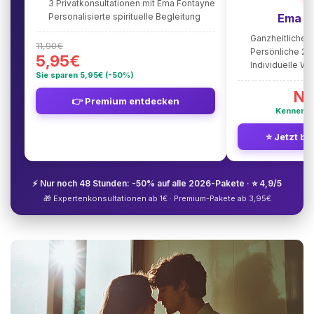
3 Privatkonsultationen mit Ema Fontayne
Personalisierte spirituelle Begleitung
Ema F
Ganzheitliche 
11,90€
Persönliche 2
5,95€
Individuelle W
Sie sparen 5,95€ (-50%)
Nu
👉 Premium entdecken
Kennenle
⭐ Jetzt be
⚡ Nur noch 48 Stunden: -50% auf alle 2026-Pakete · ⭐ 4,9/5
🎁 Expertenkonsultationen ab 1€ · Premium-Pakete ab 3,95€