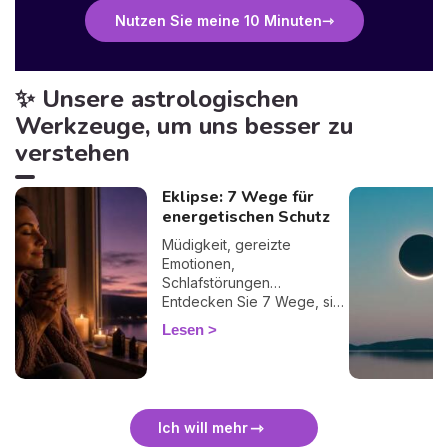
Nutzen Sie meine 10 Minuten
✨ Unsere astrologischen
Werkzeuge, um uns besser zu
verstehen
Eklipse: 7 Wege für
energetischen Schutz
Müdigkeit, gereizte
Emotionen,
Schlafstörungen…
Entdecken Sie 7 Wege, sich
bei einer Finsternis
Lesen
energetisch zu schützen
und sie sanft zu überstehen.
🛡️🌒
Ich will mehr