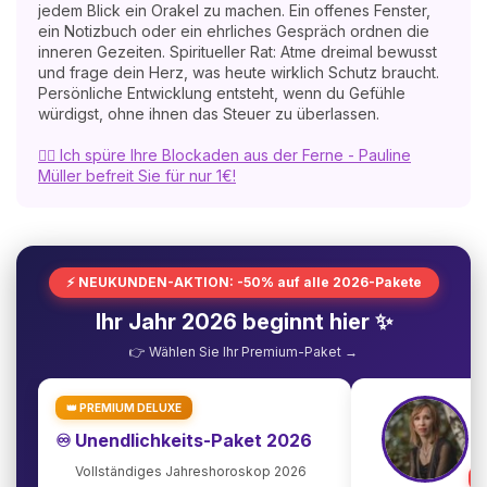
jedem Blick ein Orakel zu machen. Ein offenes Fenster,
ein Notizbuch oder ein ehrliches Gespräch ordnen die
inneren Gezeiten. Spiritueller Rat: Atme dreimal bewusst
und frage dein Herz, was heute wirklich Schutz braucht.
Persönliche Entwicklung entsteht, wenn du Gefühle
würdigst, ohne ihnen das Steuer zu überlassen.
🧘‍♀️ Ich spüre Ihre Blockaden aus der Ferne - Pauline
Müller befreit Sie für nur 1€!
⚡ NEUKUNDEN-AKTION: -50% auf alle 2026-Pakete
Ihr Jahr 2026 beginnt hier ✨
👉 Wählen Sie Ihr Premium-Paket →
👑 PREMIUM DELUXE
♾️ Unendlichkeits-Paket 2026
Vollständiges Jahreshoroskop 2026
⭐