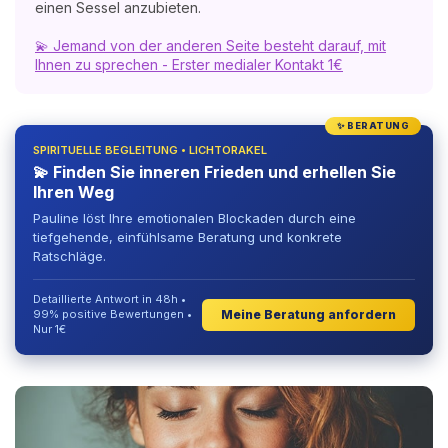
einen Sessel anzubieten.
💫 Jemand von der anderen Seite besteht darauf, mit
Ihnen zu sprechen - Erster medialer Kontakt 1€
✨ BERATUNG
SPIRITUELLE BEGLEITUNG • LICHTORAKEL
💫 Finden Sie inneren Frieden und erhellen Sie
Ihren Weg
Pauline löst Ihre emotionalen Blockaden durch eine
tiefgehende, einfühlsame Beratung und konkrete
Ratschläge.
Detaillierte Antwort in 48h •
Meine Beratung anfordern
99% positive Bewertungen •
Nur 1€