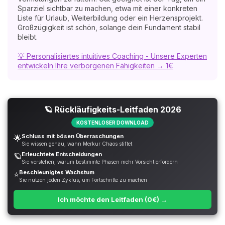
Sparziel sichtbar zu machen, etwa mit einer konkreten
Liste für Urlaub, Weiterbildung oder ein Herzensprojekt.
Großzügigkeit ist schön, solange dein Fundament stabil
bleibt.
💡 Personalisiertes intuitives Coaching - Unsere Experten
entwickeln Ihre verborgenen Fähigkeiten → 1€
🪐 Rückläufigkeits-Leitfaden 2026
KOSTENLOSER DOWNLOAD
Schluss mit bösen Überraschungen
🌟
Sie wissen genau, wann Merkur Chaos stiftet
Erleuchtete Entscheidungen
🪐
Sie verstehen, warum bestimmte Phasen mehr Vorsicht erfordern
Beschleunigtes Wachstum
⭐
Sie nutzen jeden Zyklus, um Fortschritte zu machen
Ich möchte den Leitfaden (0€) →