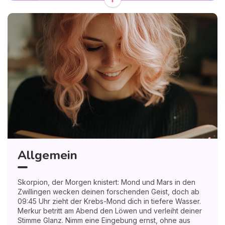
inneren Gezeiten. Spiritueller Rat: Atme dreimal bewusst
und frage dein Herz, was heute wirklich Schutz braucht.
Persönliche Entwicklung entsteht, wenn du Gefühle
würdigst, ohne ihnen das Steuer zu überlassen.
🧘‍♀️ Ich spüre Ihre Blockaden aus der Ferne - Pauline Müller
befreit Sie für nur 1€!
Allgemein
Skorpion, der Morgen knistert: Mond und Mars in den
Zwillingen wecken deinen forschenden Geist, doch ab
09:45 Uhr zieht der Krebs-Mond dich in tiefere Wasser.
Merkur betritt am Abend den Löwen und verleiht deiner
Stimme Glanz. Nimm eine Eingebung ernst, ohne aus