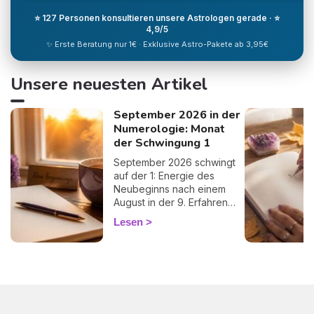
⭐ 127 Personen konsultieren unsere Astrologen gerade · ⭐
4,9/5
✨ Erste Beratung nur 1€ · Exklusive Astro-Pakete ab 3,95€
Unsere neuesten Artikel
September 2026 in der
Numerologie: Monat
der Schwingung 1
September 2026 schwingt
auf der 1: Energie des
Neubeginns nach einem
August in der 9. Erfahren
Sie mehr über das Klima
Lesen
des Monats und wie Sie es
nutzen. 🌱