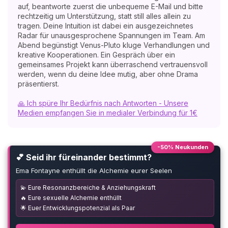
auf, beantworte zuerst die unbequeme E-Mail und bitte
rechtzeitig um Unterstützung, statt still alles allein zu
tragen. Deine Intuition ist dabei ein ausgezeichnetes
Radar für unausgesprochene Spannungen im Team. Am
Abend begünstigt Venus-Pluto kluge Verhandlungen und
kreative Kooperationen. Ein Gespräch über ein
gemeinsames Projekt kann überraschend vertrauensvoll
werden, wenn du deine Idee mutig, aber ohne Drama
präsentierst.
🙏 Ich spüre Ihr Bedürfnis nach Antworten - Unsere
Medien empfangen Sie in medialer Verbindung für 1€
-50% Neukunden
💕 Seid ihr füreinander bestimmt?
Ema Fontayne enthüllt die Alchemie eurer Seelen
💫 Eure Resonanzbereiche & Anziehungskraft
🔥 Eure sexuelle Alchemie enthüllt
🌟 Euer Entwicklungspotenzial als Paar