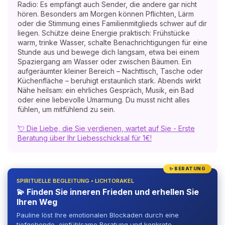
Radio: Es empfängt auch Sender, die andere gar nicht
hören. Besonders am Morgen können Pflichten, Lärm
oder die Stimmung eines Familienmitglieds schwer auf dir
liegen. Schütze deine Energie praktisch: Frühstücke
warm, trinke Wasser, schalte Benachrichtigungen für eine
Stunde aus und bewege dich langsam, etwa bei einem
Spaziergang am Wasser oder zwischen Bäumen. Ein
aufgeräumter kleiner Bereich – Nachttisch, Tasche oder
Küchenfläche – beruhigt erstaunlich stark. Abends wirkt
Nähe heilsam: ein ehrliches Gespräch, Musik, ein Bad
oder eine liebevolle Umarmung. Du musst nicht alles
fühlen, um mitfühlend zu sein.
💘 Die Liebe, die Sie verdienen, wartet auf Sie - Erste
Beratung über Ihr Liebesschicksal für 1€!
✨ BERATUNG
SPIRITUELLE BEGLEITUNG • LICHTORAKEL
💫 Finden Sie inneren Frieden und erhellen Sie
Ihren Weg
Pauline löst Ihre emotionalen Blockaden durch eine
tiefgehende, einfühlsame Beratung und konkrete