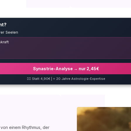
mt?
rer Seelen
kraft
Synastrie-Analyse → nur 2,45€
❤️‍🔥 Statt 4,90€ | ⭐ 20 Jahre Astrologie-Expertise
e von einem Rhythmus, der