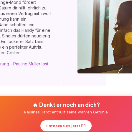
llinge-Mond fördert
urn dir hilft, ehrlich zu
us einen Vertrag mit zwölf
hung kann ein
ähe schaffen: ein
infach das Handy für eine
 Singles dürfen neugierig
. Ein lockerer Satz beim
in perfekter Auftritt.
hen Gesten.
ung - Pauline Müller löst
🔥 Denkt er noch an dich?
Paulines Tarot enthüllt seine wahren Gefühle
Entdecke es jetzt ❤️‍🔥