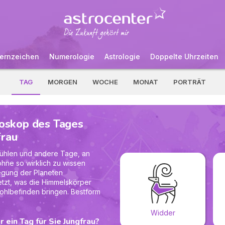
ernzeichen
Numerologie
Astrologie
Doppelte Uhrzeiten
TAG
MORGEN
WOCHE
MONAT
PORTRÄT
oskop des Tages
frau
 fühlen und andere Tage, an
ohne so wirklich zu wissen
egung der Planeten
tzt, was die Himmelskörper
ohlbefinden bringen. Bestform
Widder
 ein Tag für Sie Jungfrau?