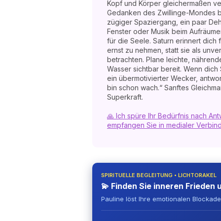
Kopf und Körper gleichermaßen ver
Gedanken des Zwillinge-Mondes 
zügiger Spaziergang, ein paar D
Fenster oder Musik beim Aufräumen
für die Seele. Saturn erinnert dich
ernst zu nehmen, statt sie als unv
betrachten. Plane leichte, nähren
Wasser sichtbar bereit. Wenn dich S
ein übermotivierter Wecker, antwor
bin schon wach.“ Sanftes Gleichma
Superkraft.
🙏 Ich spüre Ihr Bedürfnis nach A
empfangen Sie in medialer Verbind
SPIRITUELLE BEGLEITUNG • LICHTORAKEL
💫 Finden Sie inneren Frieden 
Pauline löst Ihre emotionalen Blockad