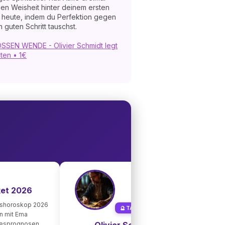
len Weisheit hinter deinem ersten
u heute, indem du Perfektion gegen
 guten Schritt tauschst.
OSSEN WENDE - Olivier Schmidt legt
iten • 1€
🔮 Tar
ket 2026
Allge
1 pers
eshoroskop 2026
🔮 TAROT-MEISTER
Liebe
on mit Ema
resprognosen