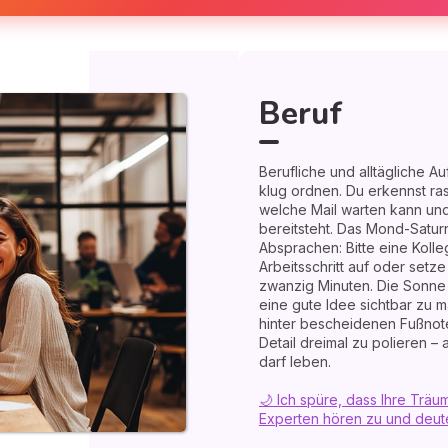
Beruf
Berufliche und alltägliche 
klug ordnen. Du erkennst ras
welche Mail warten kann und
bereitsteht. Das Mond-Saturn
Absprachen: Bitte eine Kolleg
Arbeitsschritt auf oder setz
zwanzig Minuten. Die Sonne 
eine gute Idee sichtbar zu 
hinter bescheidenen Fußnote
Detail dreimal zu polieren –
darf leben.
🌙 Ich spüre, dass Ihre Trä
Experten hören zu und deuten