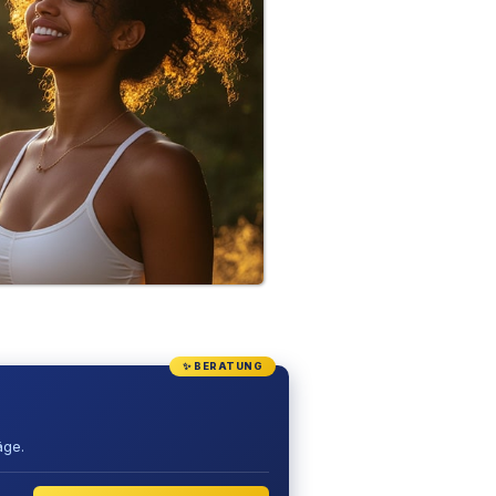
✨ BERATUNG
äge.