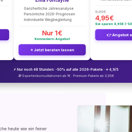
Ema Fontayne
Ganzheitliche Jahresanalyse
9,90€
Persönliche 2026-Prognosen
4,95€
Individuelle Wegbegleitung
Sie sparen 4,95€ (-5
Nur 1€
👉 Angebot 
Kennenlern-Angebot
⭐ Jetzt beraten lassen
⚡ Nur noch 48 Stunden: -50% auf alle 2026-Pakete · ⭐ 4,9/5
🎁 Expertenkonsultationen ab 1€ · Premium-Pakete ab 3,95€
che heute wie ein feiner