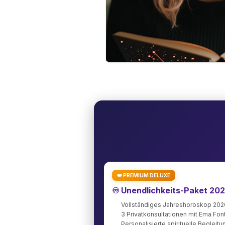
👑 PREMIUM DELUXE
♾️ Unendlichkeits-Paket 20
Vollständiges Jahreshoroskop 202
3 Privatkonsultationen mit Ema Fo
Personalisierte spirituelle Begleitu