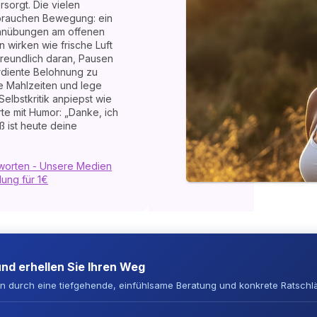
sorgt. Die vielen
brauchen Bewegung: ein
ehnübungen am offenen
 wirken wie frische Luft
 freundlich daran, Pausen
erdiente Belohnung zu
de Mahlzeiten und lege
elbstkritik anpiepst wie
te mit Humor: „Danke, ich
ß ist heute deine
ntworten - Unsere Medien
ung für 1€
und erhellen Sie Ihren Weg
en durch eine tiefgehende, einfühlsame Beratung und konkrete Ratschl