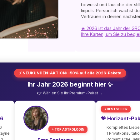
bewusst und lausche der stil
Impuls. Persönlich wächst d
Vertrauen in deinen nächsten
🔥 2026 ist das Jahr der GR
Ihre Karten, um Sie zu begle
⚡ NEUKUNDEN-AKTION: -50% auf alle 2026-Pakete
Ihr Jahr 2026 beginnt hier ✨
👉 Wählen Sie Ihr Premium-Paket →
⭐ BESTSELLER
26
💝 Horizont-Pa
6
Komplettes Lieb
⭐ TOP ASTROLOGIN
ntayne
1 Privatkonsultati
ng
Romantische Jah