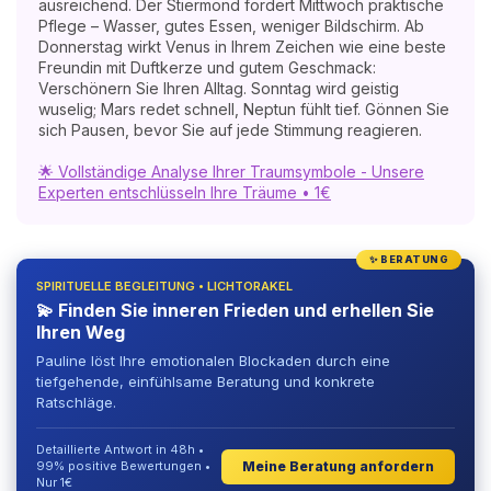
ausreichend. Der Stiermond fordert Mittwoch praktische
Pflege – Wasser, gutes Essen, weniger Bildschirm. Ab
Donnerstag wirkt Venus in Ihrem Zeichen wie eine beste
Freundin mit Duftkerze und gutem Geschmack:
Verschönern Sie Ihren Alltag. Sonntag wird geistig
wuselig; Mars redet schnell, Neptun fühlt tief. Gönnen Sie
sich Pausen, bevor Sie auf jede Stimmung reagieren.
🌟 Vollständige Analyse Ihrer Traumsymbole - Unsere
Experten entschlüsseln Ihre Träume • 1€
✨ BERATUNG
SPIRITUELLE BEGLEITUNG • LICHTORAKEL
💫 Finden Sie inneren Frieden und erhellen Sie
Ihren Weg
Pauline löst Ihre emotionalen Blockaden durch eine
tiefgehende, einfühlsame Beratung und konkrete
Ratschläge.
Detaillierte Antwort in 48h •
Meine Beratung anfordern
99% positive Bewertungen •
Nur 1€