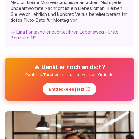
Neptun kleine Missverständnisse anfachen. Nicht jede
unbeantwortete Nachricht ist ein Liebesroman. Bleiben
Sie weich, ehrlich und konkret: Venus bereitet bereits ihr
tiefes Pluto-Date für Montag vor.
🌙 Ema Fontayne erleuchtet Ihren Lebensweg - Erste
Beratung 1€!
🔥 Denkt er noch an dich?
Paulines Tarot enthüllt seine wahren Gefühle
Entdecke es jetzt ❤️‍🔥