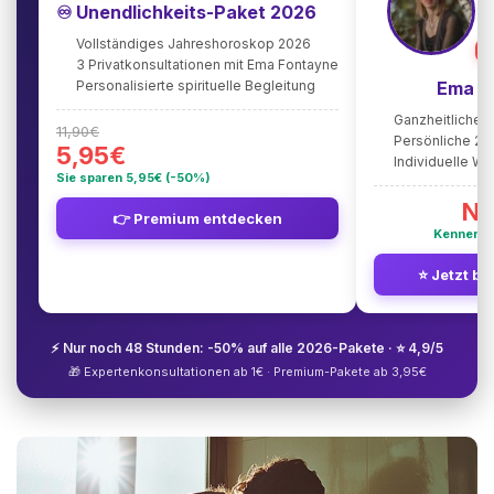
♾️ Unendlichkeits-Paket 2026
Vollständiges Jahreshoroskop 2026
⭐
3 Privatkonsultationen mit Ema Fontayne
Personalisierte spirituelle Begleitung
Ema F
Ganzheitliche 
11,90€
Persönliche 2
5,95€
Individuelle W
Sie sparen 5,95€ (-50%)
Nu
👉 Premium entdecken
Kennenle
⭐ Jetzt be
⚡ Nur noch 48 Stunden: -50% auf alle 2026-Pakete · ⭐ 4,9/5
🎁 Expertenkonsultationen ab 1€ · Premium-Pakete ab 3,95€