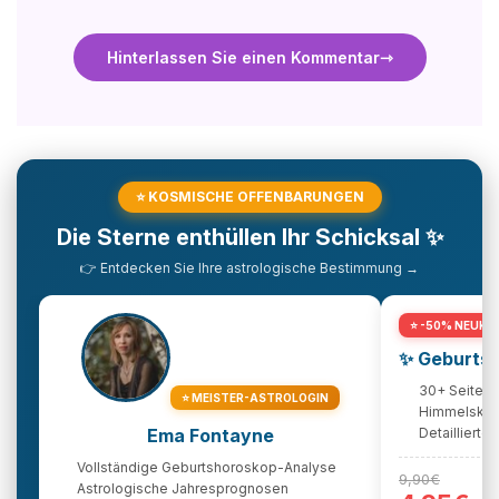
Hinterlassen Sie einen Kommentar
⭐ KOSMISCHE OFFENBARUNGEN
Die Sterne enthüllen Ihr Schicksal ✨
👉 Entdecken Sie Ihre astrologische Bestimmung →
⭐ -50% NEUK
✨ Geburtsh
30+ Seiten 
⭐ MEISTER-ASTROLOGIN
Himmelskart
Ema Fontayne
Detailliert
Vollständige Geburtshoroskop-Analyse
9,90€
Astrologische Jahresprognosen