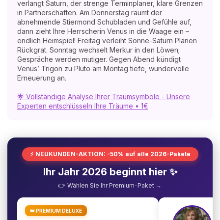
verlangt Saturn, der strenge Terminplaner, klare Grenzen
in Partnerschaften. Am Donnerstag räumt der
abnehmende Stiermond Schubladen und Gefühle auf,
dann zieht Ihre Herrscherin Venus in die Waage ein –
endlich Heimspiel! Freitag verleiht Sonne-Saturn Plänen
Rückgrat. Sonntag wechselt Merkur in den Löwen;
Gespräche werden mutiger. Gegen Abend kündigt
Venus’ Trigon zu Pluto am Montag tiefe, wundervolle
Erneuerung an.
🌟 Vollständige Analyse Ihrer Traumsymbole - Unsere
Experten entschlüsseln Ihre Träume • 1€
⚡ NEUKUNDEN-AKTION: -50% auf alle 2026-Pakete
Ihr Jahr 2026 beginnt hier ✨
👉 Wählen Sie Ihr Premium-Paket →
👑 PREMIUM DELUXE