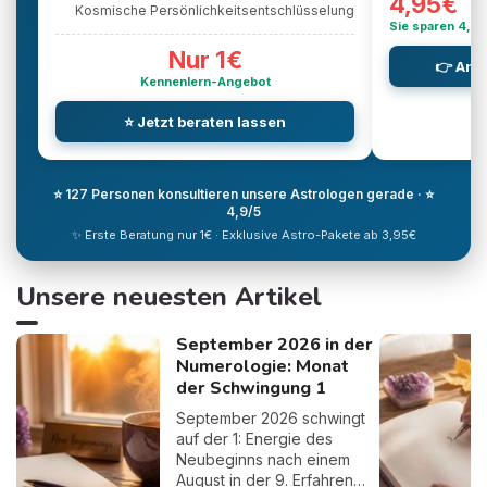
4,95€
Kosmische Persönlichkeitsentschlüsselung
Sie sparen 4,9
Nur 1€
👉 Ang
Kennenlern-Angebot
⭐ Jetzt beraten lassen
⭐ 127 Personen konsultieren unsere Astrologen gerade · ⭐
4,9/5
✨ Erste Beratung nur 1€ · Exklusive Astro-Pakete ab 3,95€
Unsere neuesten Artikel
September 2026 in der
Numerologie: Monat
der Schwingung 1
September 2026 schwingt
auf der 1: Energie des
Neubeginns nach einem
August in der 9. Erfahren