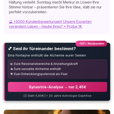
Haltung verleiht. Sonntag macht Merkur im Löwen Ihre
Stimme hörbar – präsentieren Sie Ihre Idee, statt sie nur
perfekt vorzubereiten.
🔮 +5000 Kundenbewertungen! Unsere Experten
verändern Leben - Heute Ihres? • Probe 1€
-50% Neukunden
💕 Seid ihr füreinander bestimmt?
Ema Fontayne enthüllt die Alchemie eurer Seelen
💫 Eure Resonanzbereiche & Anziehungskraft
🔥 Eure sexuelle Alchemie enthüllt
🌟 Euer Entwicklungspotenzial als Paar
Synastrie-Analyse → nur 2,45€
❤️‍🔥 Statt 4,90€ | ⭐ 20 Jahre Astrologie-Expertise