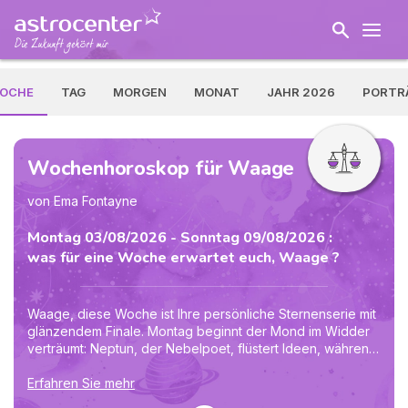
OCHE
TAG
MORGEN
MONAT
JAHR 2026
PORTR
Wochenhoroskop für Waage
von Ema Fontayne
Montag 03/08/2026 - Sonntag 09/08/2026 :
was für eine Woche erwartet euch, Waage ?
Waage, diese Woche ist Ihre persönliche Sternenserie mit
glänzendem Finale. Montag beginnt der Mond im Widder
verträumt: Neptun, der Nebelpoet, flüstert Ideen, während
Jupiter Ihnen am Mittag Mut zuschiebt. Dienstag verlangt
Saturn, der strenge Terminplaner, klare Grenzen in
Erfahren Sie mehr
Partnerschaften. Am Donnerstag räumt der abnehmende