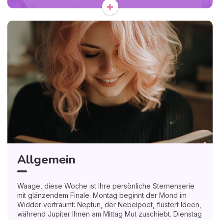
+
Stiermond Schubladen und Gefühle auf, dann zieht Ihre
Herrscherin Venus in die Waage ein – endlich Heimspiel!
Freitag verleiht Sonne-Saturn Plänen Rückgrat. Sonntag
wechselt Merkur in den Löwen; Gespräche werden
mutiger. Gegen Abend kündigt Venus’ Trigon zu Pluto am
Montag tiefe, wundervolle Erneuerung an.
🌟 Vollständige Analyse Ihrer Traumsymbole - Unsere
Experten entschlüsseln Ihre Träume • 1€
Allgemein
Waage, diese Woche ist Ihre persönliche Sternenserie
mit glänzendem Finale. Montag beginnt der Mond im
Widder verträumt: Neptun, der Nebelpoet, flüstert Ideen,
während Jupiter Ihnen am Mittag Mut zuschiebt. Dienstag