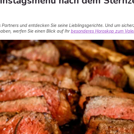
tinstagsmenü nach dem Sternze
 Partners und entdecken Sie seine Lieblingsgerichte. Und um sicher
ben, werfen Sie einen Blick auf Ihr
besonderes Horoskop zum Vale