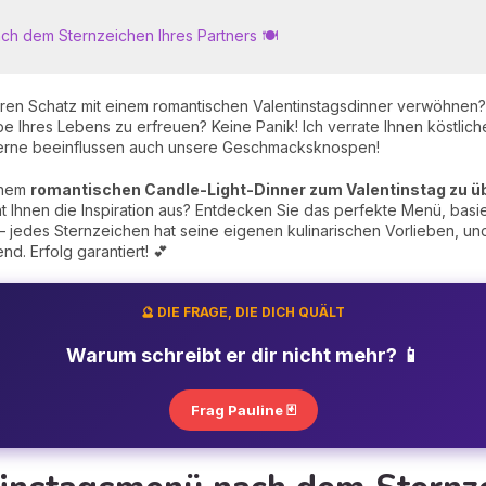
ch dem Sternzeichen Ihres Partners 🍽️
hren Schatz mit einem romantischen Valentinstagsdinner verwöhnen? 
be Ihres Lebens zu erfreuen? Keine Panik! Ich verrate Ihnen köstli
 Sterne beeinflussen auch unsere Geschmacksknospen!
einem
romantischen Candle-Light-Dinner zum Valentinstag zu ü
 Ihnen die Inspiration aus? Entdecken Sie das perfekte Menü, basi
 – jedes Sternzeichen hat seine eigenen kulinarischen Vorlieben, un
. Erfolg garantiert! 💕
🔮 DIE FRAGE, DIE DICH QUÄLT
Warum schreibt er dir nicht mehr? 📱
Frag Pauline 🃏