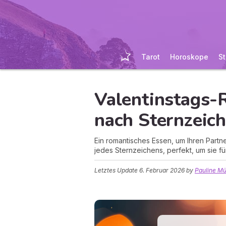
Tarot
Horoskope
St
Valentinstags-
nach Sternzeic
Ein romantisches Essen, um Ihren Partn
jedes Sternzeichens, perfekt, um sie fü
Letztes Update
6. Februar 2026
by
Pauline Mü