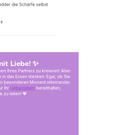
idder die Schärfe selbst
🍷
it Liebe! ✨
n Ihres Partners zu kreieren! Aber
e in das Essen stecken. Egal, ob Sie
inen besonderen Moment miteinander
r Ihr
Liebesleben
bereithalten,
 zu leiten! 💖