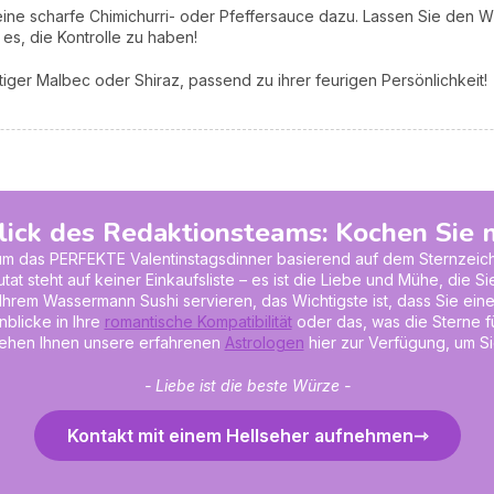
ine scharfe Chimichurri- oder Pfeffersauce dazu. Lassen Sie den W
es, die Kontrolle zu haben!
tiger Malbec oder Shiraz, passend zu ihrer feurigen Persönlichkeit! 
lick des Redaktionsteams: Kochen Sie m
um das PERFEKTE Valentinstagsdinner basierend auf dem Sternzeiche
tat steht auf keiner Einkaufsliste – es ist die Liebe und Mühe, die Si
Ihrem Wassermann Sushi servieren, das Wichtigste ist, dass Sie e
nblicke in Ihre
romantische Kompatibilität
oder das, was die Sterne fü
ehen Ihnen unsere erfahrenen
Astrologen
hier zur Verfügung, um Sie
- Liebe ist die beste Würze -
Kontakt mit einem Hellseher aufnehmen