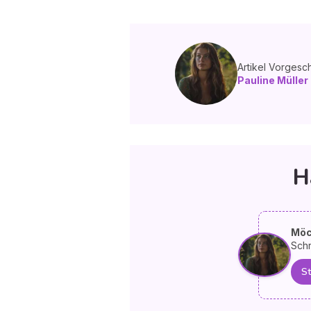
Artikel Vorgesc
Pauline Müller
H
Möc
Schr
St