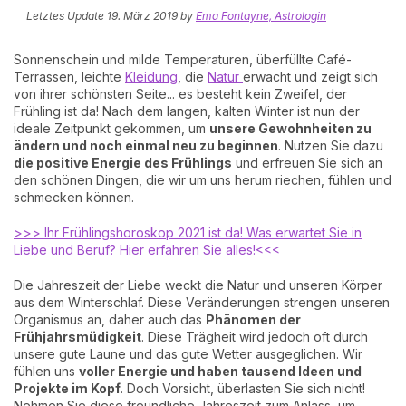
Letztes Update
19. März 2019
by
Ema Fontayne, Astrologin
Sonnenschein und milde Temperaturen, überfüllte Café-
Terrassen, leichte
Kleidung
, die
Natur
erwacht und zeigt sich
von ihrer schönsten Seite... es besteht kein Zweifel, der
Frühling ist da! Nach dem langen, kalten Winter ist nun der
ideale Zeitpunkt gekommen, um
unsere Gewohnheiten zu
ändern und noch einmal neu zu beginnen
. Nutzen Sie dazu
die positive Energie des Frühlings
und erfreuen Sie sich an
den schönen Dingen, die wir um uns herum riechen, fühlen und
schmecken können.
>>> Ihr Frühlingshoroskop 2021 ist da! Was erwartet Sie in
Liebe und Beruf? Hier erfahren Sie alles!<<<
Die Jahreszeit der Liebe weckt die Natur und unseren Körper
aus dem Winterschlaf. Diese Veränderungen strengen unseren
Organismus an, daher auch das
Phänomen der
Frühjahrsmüdigkeit
. Diese Trägheit wird jedoch oft durch
unsere gute Laune und das gute Wetter ausgeglichen. Wir
fühlen uns
voller Energie und haben tausend Ideen und
Projekte im Kopf
. Doch Vorsicht, überlasten Sie sich nicht!
Nehmen Sie diese freundliche Jahreszeit zum Anlass, um