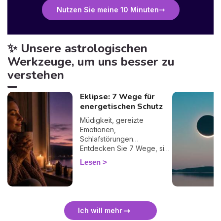
Nutzen Sie meine 10 Minuten
✨ Unsere astrologischen
Werkzeuge, um uns besser zu
verstehen
Eklipse: 7 Wege für
energetischen Schutz
Müdigkeit, gereizte
Emotionen,
Schlafstörungen…
Entdecken Sie 7 Wege, sich
bei einer Finsternis
Lesen
energetisch zu schützen
und sie sanft zu überstehen.
🛡️🌒
Ich will mehr