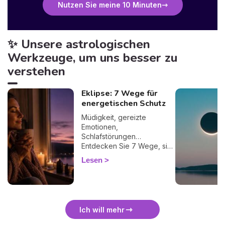
Nutzen Sie meine 10 Minuten
✨ Unsere astrologischen
Werkzeuge, um uns besser zu
verstehen
Eklipse: 7 Wege für
energetischen Schutz
Müdigkeit, gereizte
Emotionen,
Schlafstörungen…
Entdecken Sie 7 Wege, sich
bei einer Finsternis
Lesen
energetisch zu schützen
und sie sanft zu überstehen.
🛡️🌒
Ich will mehr