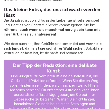
Das kleine Extra, das uns schwach werden
lässt
Die Jungfrau ist vorsichtig in der Liebe, sie ist sehr sensibel
und zieht es vor, Schritt für Schritt voranzugehen. Sie
ist
rührend, auch wenn sie manchmal nervig sein kann mit
ihrer Art, alles zu analysieren!
Wie dem auch sei, ihre Gefühle sind immer tief und
wenn sie
sich bindet, dann ist sie sich ihrer Wahl sicher.
Sobald sie
Vertrauen gefasst hat, ist sie sanft und romantisch.
Der Tipp der Redaktion: eine delikate
Kunst...
Eine Jungfrau zu verführen ist eine delikate Kunst, die
Geduld und Präzision erfordert. Wenn Sie diesen Weg
voller Hindernisse finden, warum nicht ein wenig Hilfe in
Anspruch nehmen? Ein erfahrener Astrologe kann Ihnen
personalisierte Ratschläge geben, um Sie bei Ihrer
Liebessuche zu begleiten. Warten Sie nicht länger,
kontaktieren Sie noch heute einen Astrologen und
entdecken Sie, wie Sie das Herz Ihrer Jungfrau erobern