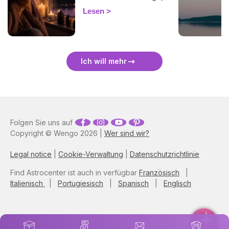
bei einer Finsternis
Lesen
energetisch zu schützen
und sie sanft zu überstehen.
🛡️🌒
Ich will mehr
Folgen Sie uns auf
Copyright © Wengo 2026 |
Wer sind wir?
Legal notice
|
Cookie-Verwaltung
|
Datenschutzrichtlinie
Find Astrocenter ist auch in verfügbar
Französisch
|
Italienisch
|
Portugiesisch
|
Spanisch
|
Englisch