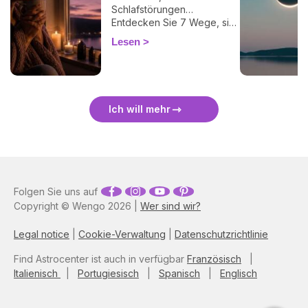
Schlafstörungen…
Entdecken Sie 7 Wege, sich
bei einer Finsternis
Lesen
energetisch zu schützen
und sie sanft zu überstehen.
🛡️🌒
Ich will mehr
Folgen Sie uns auf
Copyright © Wengo 2026 |
Wer sind wir?
Legal notice
|
Cookie-Verwaltung
|
Datenschutzrichtlinie
Find Astrocenter ist auch in verfügbar
Französisch
|
Italienisch
|
Portugiesisch
|
Spanisch
|
Englisch