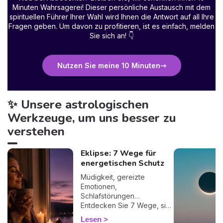
Minuten Wahrsagerei! Dieser persönliche Austausch mit dem
spirituellen Führer Ihrer Wahl wird Ihnen die Antwort auf all Ihre
Fragen geben. Um davon zu profitieren, ist es einfach, melden
Sie sich an!
👇
Nutzen Sie meine 10 Minuten
✨ Unsere astrologischen
Werkzeuge, um uns besser zu
verstehen
Eklipse: 7 Wege für
energetischen Schutz
Müdigkeit, gereizte
Emotionen,
Schlafstörungen…
Entdecken Sie 7 Wege, sich
bei einer Finsternis
Lesen