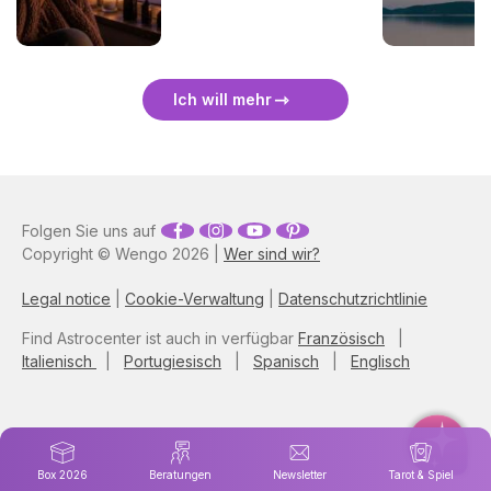
energetisch zu schützen
und sie sanft zu überstehen.
🛡️🌒
Ich will mehr
Folgen Sie uns auf
Copyright © Wengo 2026 |
Wer sind wir?
Legal notice
|
Cookie-Verwaltung
|
Datenschutzrichtlinie
Find Astrocenter ist auch in verfügbar
Französisch
|
Italienisch
|
Portugiesisch
|
Spanisch
|
Englisch
Box 2026
Beratungen
Newsletter
Tarot & Spiel