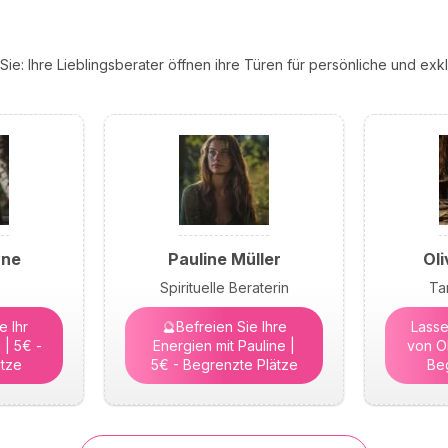
ie: Ihre Lieblingsberater öffnen ihre Türen für persönliche und ex
yne
Pauline Müller
Oli
Spirituelle Beraterin
Ta
 Ihr
🔮Befreien Sie Ihre
Lasse
 | 5€ -
Energien mit Pauline |
von Ol
tze
5€ - Begrenzte Plätze
Be