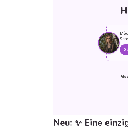
H
Möc
Schr
St
Möc
Neu: ✨ Eine einzi