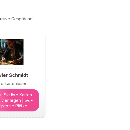
klusive Gespräche!
vier Schmidt
rotkartenleser
n Sie Ihre Karten
ivier legen | 5€ -
grenzte Plätze