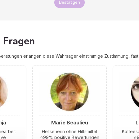
Bestätigen
e Fragen
eratungen erlangen diese Wahrsager einstimmige Zustimmung, fast 
nja
Marie Beaulieu
L
iearbeit
Hellseherin ohne Hilfsmittel
Kaffeesa
ive
⭐99% positive Bewertungen
⭐9