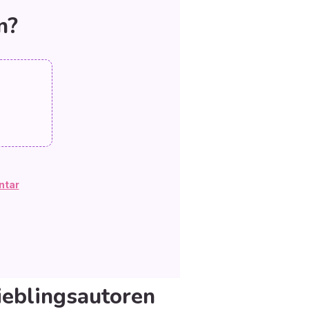
n?
ntar
ieblingsautoren