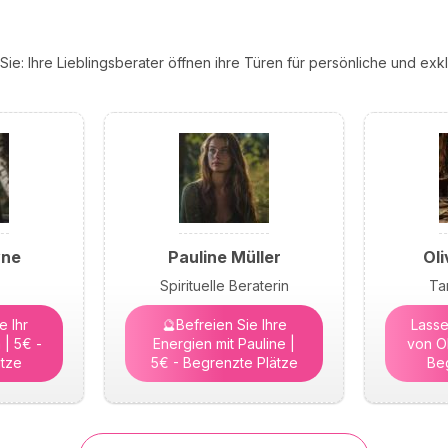
ie: Ihre Lieblingsberater öffnen ihre Türen für persönliche und ex
yne
Pauline Müller
Oli
Spirituelle Beraterin
Ta
 Ihr
🔮Befreien Sie Ihre
Lasse
 | 5€ -
Energien mit Pauline |
von Ol
tze
5€ - Begrenzte Plätze
Be