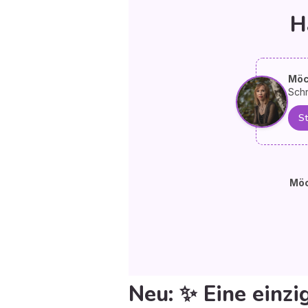
H
Möc
Schr
St
Möc
Neu: ✨ Eine einzi