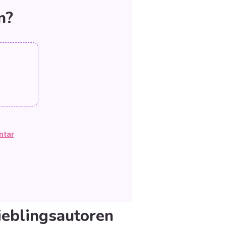
n?
ntar
ieblingsautoren