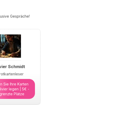
klusive Gespräche!
vier Schmidt
rotkartenleser
n Sie Ihre Karten
ivier legen | 5€ -
grenzte Plätze