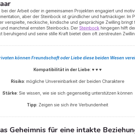
aar
e bei der Arbeit oder in gemeinsamen Projekten engagiert und motivi
gumentation, aber der Steinbock ist gründlicher und hartnäckiger. Im
 verspielte, neckische, kindische und gesprächige Zwilling bringt
en und manchmal ernsten Steinbocks. Der
Steinbock
hingegen hilft de
 beruhigend und seine stille Kraft bietet dem oft zerstreuten Zwillin
rivaten können Freundschaft oder Liebe diese beiden Wesen vere
Kompatibilität in der Liebe
: ♥ ♥ ♥
Risiko
: mögliche Unvereinbarkeit der beiden Charaktere
Stärke
: Sie wissen, wie sie sich gegenseitig unterstützen können
Tipp
: Zeigen sie sich ihre Verbundenheit
Das Geheimnis für eine intakte Beziehu