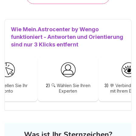
Wie Mein.Astrocenter by Wengo
funktioniert - Antworten und Orientierung
sind nur 3 Klicks entfernt
stellen Sie Ihr
2)
🔍 Wählen Sie Ihren
3)
💬 Verbinden
Konto
Experten
mit Ihrem Ex
Was ist Ihr Sternzeichen?