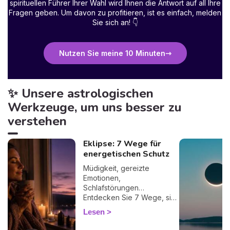
spirituellen Führer Ihrer Wahl wird Ihnen die Antwort auf all Ihre
Fragen geben. Um davon zu profitieren, ist es einfach, melden
Sie sich an!
👇
Nutzen Sie meine 10 Minuten
✨ Unsere astrologischen
Werkzeuge, um uns besser zu
verstehen
Eklipse: 7 Wege für
energetischen Schutz
Müdigkeit, gereizte
Emotionen,
Schlafstörungen…
Entdecken Sie 7 Wege, sich
bei einer Finsternis
Lesen
energetisch zu schützen
und sie sanft zu überstehen.