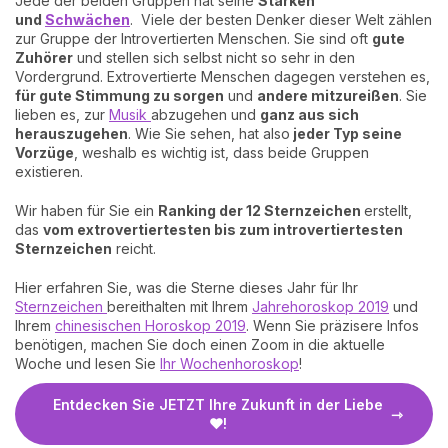
Jede der beiden Gruppen hat seine
Stärken
und
Schwächen
. Viele der besten Denker dieser Welt zählen
zur Gruppe der Introvertierten Menschen. Sie sind oft
gute
Zuhörer
und stellen sich selbst nicht so sehr in den
Vordergrund. Extrovertierte Menschen dagegen verstehen es,
für gute Stimmung zu sorgen
und
andere mitzureißen
. Sie
lieben es, zur
Musik
abzugehen und
ganz aus sich
herauszugehen
. Wie Sie sehen, hat also
jeder Typ seine
Vorzüge
, weshalb es wichtig ist, dass beide Gruppen
existieren.
Wir haben für Sie ein
Ranking der 12 Sternzeichen
erstellt,
das
vom extrovertiertesten bis zum introvertiertesten
Sternzeichen
reicht.
Hier erfahren Sie, was die Sterne dieses Jahr für Ihr
Sternzeichen
bereithalten mit Ihrem
Jahrehoroskop 2019
und
Ihrem
chinesischen Horoskop 2019
. Wenn Sie präzisere Infos
benötigen, machen Sie doch einen Zoom in die aktuelle
Woche und lesen Sie
Ihr Wochenhoroskop
!
Entdecken Sie JETZT Ihre Zukunft in der Liebe
❤!