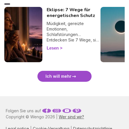
Eklipse: 7 Wege für
energetischen Schutz
Müdigkeit, gereizte
Emotionen,
Schlafstörungen…
Entdecken Sie 7 Wege, sich
bei einer Finsternis
Lesen
energetisch zu schützen
und sie sanft zu überstehen.
🛡️🌒
Ich will mehr
Folgen Sie uns auf
Copyright © Wengo 2026 |
Wer sind wir?
Legal notice
|
Cookie-Verwaltung
|
Datenschutzrichtlinie