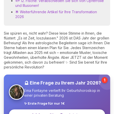
🐟 12. Fische: Verabschieden Sie sich von Opferrolle
und Illusionen!
🌟 Weiterführende Artikel für Ihre Transformation
2026
Sie spüren es, nicht wahr? Diese leise Stimme in Ihnen, die
flüstert: „Es ist Zeit, loszulassen." 2026 ist DAS Jahr der großen
Befreiung! Als Ihre astrologische Begleiterin sage ich Ihnen: Die
Sterne haben einen klaren Plan für Sie. Jedes Sternzeichen
trägt Altlasten aus 2025 mit sich – emotionale Muster, toxische
Gewohnheiten, überholte Ängste. Aber JETZT ist der Moment
gekommen, sich davon zu befreien! ✨ Sind Sie bereit für Ihre
persönliche Revolution?
1
🔮 Eine Frage zu Ihrem Jahr 2026?
Ema Fontayne vertieft Ihr Geburtshoroskop in
einer privaten Beratung
✨ Erste Frage für nur 1€