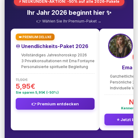
⚡ NEUKUNDEN-AKTION: -50% auf alle 2026-Pakete
Ihr Jahr 2026 beginnt hier ✨
👉 Wählen Sie Ihr Premium-Paket →
👑 PREMIUM DELUXE
♾️ Unendlichkeits-Paket 2026
Vollständiges Jahreshoroskop 2026
⭐
3 Privatkonsultationen mit Ema Fontayne
Personalisierte spirituelle Begleitung
Ema F
Ganzheitliche 
11,90€
Persönliche 2
5,95€
Individuelle W
Sie sparen 5,95€ (-50%)
Nu
👉 Premium entdecken
Kennenle
⭐ Jetzt be