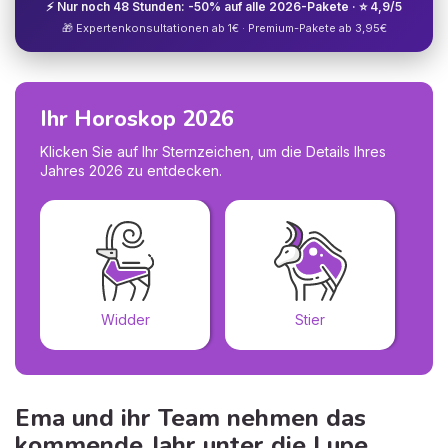
⚡ Nur noch 48 Stunden: -50% auf alle 2026-Pakete · ⭐ 4,9/5
🎁 Expertenkonsultationen ab 1€ · Premium-Pakete ab 3,95€
Ihr Horoskop 2026
Klicken Sie auf Ihr Sternzeichen, um die Details Ihres
Jahres 2026 zu entdecken.
Widder
Stier
Ema und ihr Team nehmen das
kommende Jahr unter die Lupe