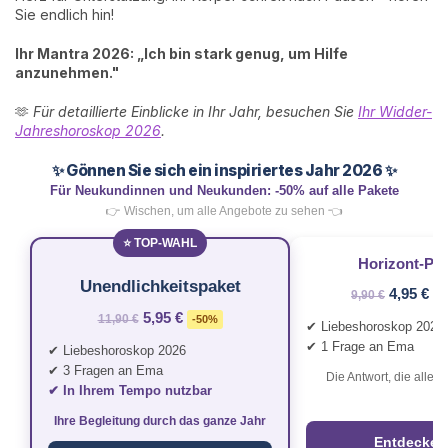
Sie endlich hin!
Ihr Mantra 2026: „Ich bin stark genug, um Hilfe
anzunehmen."
🫶
Für detaillierte Einblicke in Ihr Jahr, besuchen Sie
Ihr Widder-
Jahreshoroskop 2026
.
✨ Gönnen Sie sich ein inspiriertes Jahr 2026 ✨
Für Neukundinnen und Neukunden: -50% auf alle Pakete
👉 Wischen, um alle Angebote zu sehen 👈
⭐ TOP-WAHL
Horizont‑Pak
Unendlichkeitspaket
4,95 €
9,90 €
-
5,95 €
11,90 €
-50%
✔ Liebeshoroskop 2026
✔ 1 Frage an Ema
✔ Liebeshoroskop 2026
✔ 3 Fragen an Ema
Die Antwort, die alles 
✔ In Ihrem Tempo nutzbar
Ihre Begleitung durch das ganze Jahr
Entdecken