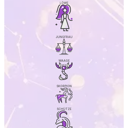
LÖWE
JUNGFRAU
WAAGE
SKORPION
SCHÜTZE