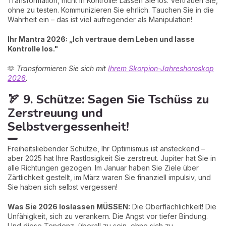
Transformation, nicht in Kontrolle! Lassen Sie los. Vertrauen Sie,
ohne zu testen. Kommunizieren Sie ehrlich. Tauchen Sie in die
Wahrheit ein – das ist viel aufregender als Manipulation!
Ihr Mantra 2026: „Ich vertraue dem Leben und lasse
Kontrolle los."
🫶
Transformieren Sie sich mit
Ihrem Skorpion-Jahreshoroskop
2026
.
🏹 9. Schütze: Sagen Sie Tschüss zu
Zerstreuung und
Selbstvergessenheit!
Freiheitsliebender Schütze, Ihr Optimismus ist ansteckend –
aber 2025 hat Ihre Rastlosigkeit Sie zerstreut. Jupiter hat Sie in
alle Richtungen gezogen. Im Januar haben Sie Ziele über
Zärtlichkeit gestellt, im März waren Sie finanziell impulsiv, und
Sie haben sich selbst vergessen!
Was Sie 2026 loslassen MÜSSEN:
Die Oberflächlichkeit! Die
Unfähigkeit, sich zu verankern. Die Angst vor tiefer Bindung.
Und diese Tendenz, überall zu sein, ohne sich zu