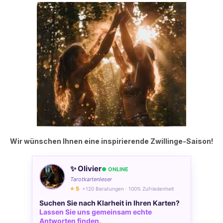
Wir wünschen Ihnen eine inspirierende Zwillinge-Saison!
✨ Olivier
● ONLINE
Tarotkartenleser
⭐ 5
· +120 Beratungen · 100% Zufriedenheit
Suchen Sie nach Klarheit in Ihren Karten?
Lassen Sie uns gemeinsam echte
Antworten finden.