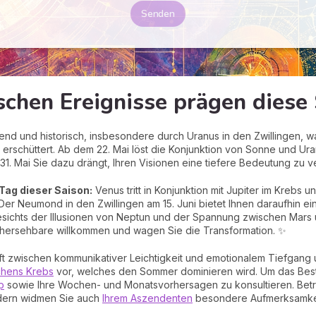
Senden
schen Ereignisse prägen diese
ierend und historisch, insbesondere durch Uranus in den Zwillingen
rschüttert. Ab dem 22. Mai löst die Konjunktion von Sonne und Ura
. Mai Sie dazu drängt, Ihren Visionen eine tiefere Bedeutung zu ve
Tag dieser Saison:
Venus tritt in Konjunktion mit Jupiter im Krebs u
r Neumond in den Zwillingen am 15. Juni bietet Ihnen daraufhin ein 
ichts der Illusionen von Neptun und der Spannung zwischen Mars u
orhersehbare willkommen und wagen Sie die Transformation. ✨
aft zwischen kommunikativer Leichtigkeit und emotionalem Tiefgang u
chens Krebs
vor, welches den Sommer dominieren wird. Um das Best
p
sowie Ihre Wochen- und Monatsvorhersagen zu konsultieren. Betra
dern widmen Sie auch
Ihrem Aszendenten
besondere Aufmerksamkei