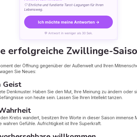
🤍 Ehrliche und fundierte Tarot-Legungen für Ihren
Lebensweg.
Ich möchte meine Antworten →
💬 Antwort in weniger als 30 Sek.
e erfolgreiche Zwillinge-Sais
in Moment der Öffnung gegenüber der Außenwelt und Ihren Mitmensche
wagen Sie Neues:
n Geist
tete Denkmuster. Haben Sie den Mut, Ihre Meinung zu ändern oder s
fängnisse von heute sein. Lassen Sie Ihren Intellekt tanzen.
 Wahrheit
n den Krebs wandert, besitzen Ihre Worte in dieser Saison immense M
re wahren Gefühle. Aufrichtigkeit ist Ihre Superkraft.
Unvorhersehbare willkommen