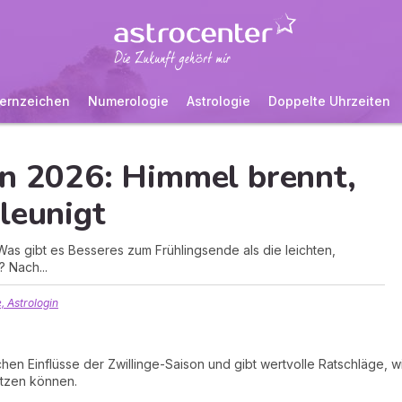
ernzeichen
Numerologie
Astrologie
Doppelte Uhrzeiten
on 2026: Himmel brennt,
leunigt
Was gibt es Besseres zum Frühlingsende als die leichten,
? Nach...
 Astrologin
chen Einflüsse der Zwillinge-Saison und gibt wertvolle Ratschläge, wi
nutzen können.