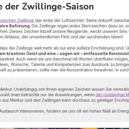
e der Zwillinge-Saison
nzeichen Zwillinge
das erste der Luftzeichen. Seine Ankunft zwisc
wahre Befreiung
. Die Zwillinge regen jedes Sternzeichen dazu an, s
en. Dieses Zeichen kitzelt unsere Neugierde, weckt unseren Sinn f
ichen Anlässe, der unverbindlichen Flirts und der sprühenden Ideen!
 dass die Zwillinge weit mehr als nur eine äußere Erscheinung sind. U
 ein kreativer Geist und eine – sagen wir – entfesselte Kommuni
mkeit. Auch wenn sie uns manchmal mit Worten überfluten mögen, 
Ideen, Wünsche, Talente und Kompetenzen zum Ausdruck zu bringen.
lhaft zu präsentieren, sollte man die Konzentration bewahren. In s
t Merkur. Unabhängig von Ihrem eigenen Zeichen wissen Sie vermutli
ausübt (man betrachte nur die Auswirkungen, wenn
der rückläufige 
 aus Merkur und den Zwillingen kann durchaus zu geistiger Erschö
stausch intensivieren, fordern sie uns oft ein hohes Maß an Energie