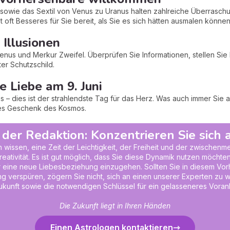
sowie das Sextil von Venus zu Uranus halten zahlreiche Überraschun
t oft Besseres für Sie bereit, als Sie es sich hätten ausmalen können
r Illusionen
nus und Merkur Zweifel. Überprüfen Sie Informationen, stellen Sie
ster Schutzschild.
ie Liebe am 9. Juni
bs – dies ist der strahlendste Tag für das Herz. Was auch immer Sie
enes Geschenk des Kosmos.
 der Redaktion: Konzentrieren Sie sich a
un wissen, eine Zeit der Leichtigkeit, der Freiheit und der zwischenm
eativität. Es ist gut möglich, dass Sie diese Dynamik nutzen möchte
oder eine neue Liebesbeziehung einzugehen. Sollten Sie in diesem V
ng verspüren, zögern Sie nicht, sich an einen unserer Experten zu 
 Zukunft sowie die notwendigen Schlüssel für ein gelasseneres Vora
Die Zukunft liegt in Ihren Händen
Einen Astrologen kontaktieren