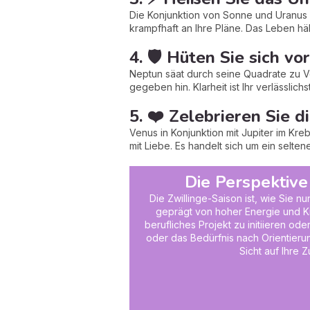
Die Konjunktion von Sonne und Uranus 
krampfhaft an Ihre Pläne. Das Leben häl
4. 🛡️ Hüten Sie sich vo
Neptun säat durch seine Quadrate zu Ve
gegeben hin. Klarheit ist Ihr verlässlich
5. ❤️ Zelebrieren Sie d
Venus in Konjunktion mit Jupiter im Kre
mit Liebe. Es handelt sich um ein selt
Die Perspektive
Die Zwillinge-Saison ist, wie Sie n
geprägt von hoher Energie und Kr
berufliches Projekt zu initiieren 
oder das Bedürfnis nach Orientieru
Sicht auf Ihre