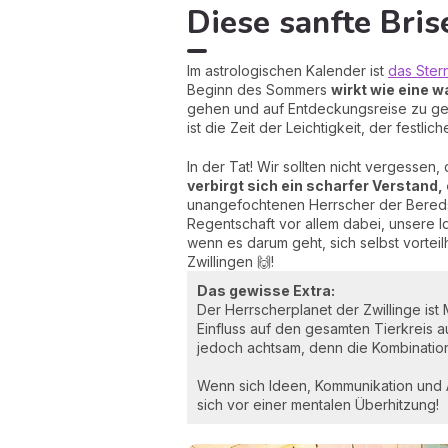
Diese sanfte Bris
Im astrologischen Kalender ist
das Ster
Beginn des Sommers
wirkt wie eine 
gehen und auf Entdeckungsreise zu geh
ist die Zeit der Leichtigkeit, der festl
In der Tat! Wir sollten nicht vergessen,
verbirgt sich ein scharfer Verstand,
unangefochtenen Herrscher der Beredsa
Regentschaft vor allem dabei, unsere 
wenn es darum geht, sich selbst vortei
Zwillingen 🙌!
Das gewisse Extra:
Der Herrscherplanet der Zwillinge is
Einfluss auf den gesamten Tierkreis 
jedoch achtsam, denn die Kombination
Wenn sich Ideen, Kommunikation und Au
sich vor einer mentalen Überhitzung!