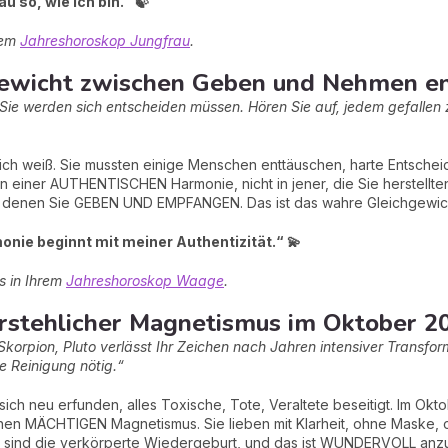
u so, wie ich bin.“ 🍃
hrem
Jahreshoroskop Jungfrau
.
ewicht zwischen Geben und Nehmen end
ie werden sich entscheiden müssen. Hören Sie auf, jedem gefallen z
ich weiß. Sie mussten einige Menschen enttäuschen, harte Entscheid
n einer AUTHENTISCHEN Harmonie, nicht in jener, die Sie herstellte
 denen Sie GEBEN UND EMPFANGEN. Das ist das wahre Gleichgewic
nie beginnt mit meiner Authentizität.“ 💫
s in Ihrem
Jahreshoroskop Waage
.
erstehlicher Magnetismus im Oktober 20
Skorpion, Pluto verlässt Ihr Zeichen nach Jahren intensiver Transfo
ße Reinigung nötig.“
ich neu erfunden, alles Toxische, Tote, Veraltete beseitigt. Im Okt
nen MÄCHTIGEN Magnetismus. Sie lieben mit Klarheit, ohne Maske, oh
 Sie sind die verkörperte Wiedergeburt, und das ist WUNDERVOLL an