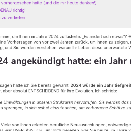
ES vorhergesehen hatte (und die mir heute danken!)
GENAU richtig!
 zu vertiefen
timme, die Ihnen im Jahre 2024 zuflüsterte: „Es ändert sich etwas“? 
eine Vorhersagen von vor zwei Jahren zurück, um Ihnen zu zeigen, 
ichtig, und Sie werden verstehen, warum Ihr Leben diese unerwarte
4 angekündigt hatte: ein Jahr 
sagen hatte ich Sie bereits gewarnt:
2024 würde ein Jahr tiefgrei
är, aber absolut ENTSCHEIDEND für Ihre Evolution. Ich schrieb:
de Umwälzungen in unseren Strukturen hervorrufen. Sie werden das u
 zu sprengen, in sich selbst einzutauchen, um verborgene Schätze z
 Viele von Ihnen erlebten berufliche Neuausrichtungen, notwendig
das war UNERLÄSSLICH, um vorzubereiten, was Sie heute, im Jahre 2