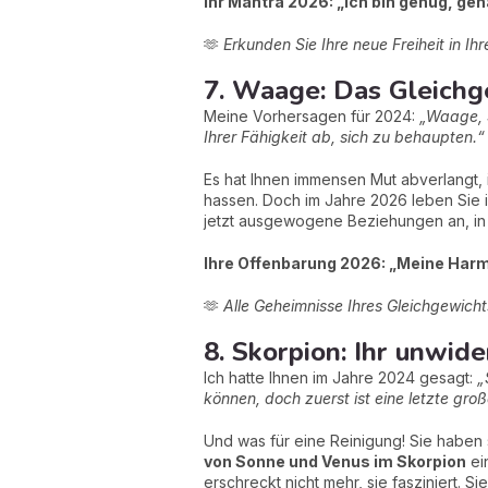
Ihr Mantra 2026: „Ich bin genug, gena
🫶
Erkunden Sie Ihre neue Freiheit in I
7. Waage: Das Gleichg
Meine Vorhersagen für 2024:
„Waage, S
Ihrer Fähigkeit ab, sich zu behaupten.“
Es hat Ihnen immensen Mut abverlangt, 
hassen. Doch im Jahre 2026 leben Sie i
jetzt ausgewogene Beziehungen an, in
Ihre Offenbarung 2026: „Meine Harmo
🫶
Alle Geheimnisse Ihres Gleichgewicht
8. Skorpion: Ihr unwid
Ich hatte Ihnen im Jahre 2024 gesagt:
„
können, doch zuerst ist eine letzte gro
Und was für eine Reinigung! Sie haben s
von Sonne und Venus im Skorpion
ei
erschreckt nicht mehr, sie fasziniert.