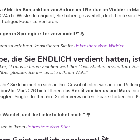
an! Mit der
Konjunktion von Saturn und Neptun im Widder
im Mär
2024 die Wüste durchquert, Sie haben gezweifelt, doch heute sin
 heiliges Feuer zu verlieren.
ungen in Sprungbretter verwandelt!“ 💪
res zu erfahren, konsultieren Sie Ihr
Jahreshoroskop Widder
.
iebe, die Sie ENDLICH verdient hatten, ist
tier, Uranus in Ihrem Zeichen wird Ihre Gewissheiten erschüttern. S
ber glauben Sie mir, es ist zu Ihrem Wohl!“
 wahr? Sie klammerten sich an Ihre Gewohnheiten wie an eine Rettun
nis! Im Mai 2026 bietet Ihnen das
Sextil von Venus und Mars
eine
n wagten. Singles treffen ihre Seelenverwandten, Paare stärken ihre
 Wandel, und die Liebe belohnt mich.“ 🌹
osen in Ihrem
Jahreshoroskop Stier
.