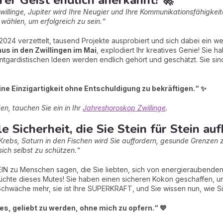
ärer Geist endlich anerkannt! 🚀
willinge, Jupiter wird Ihre Neugier und Ihre Kommunikationsfähigkeit
wählen, um erfolgreich zu sein.“
2024 verzettelt, tausend Projekte ausprobiert und sich dabei ein we
us in den Zwillingen im Mai
, explodiert Ihr kreatives Genie! Sie
vantgardistischen Ideen werden endlich gehört und geschätzt. Sie sin
ine Einzigartigkeit ohne Entschuldigung zu bekräftigen.“ ✨
en, tauchen Sie ein in Ihr
Jahreshoroskop Zwillinge
.
e Sicherheit, die Sie Stein für Stein au
Krebs, Saturn in den Fischen wird Sie auffordern, gesunde Grenzen z
sich selbst zu schützen.“
NEIN zu Menschen sagen, die Sie liebten, sich von energieraubende
Früchte dieses Mutes! Sie haben einen sicheren Kokon geschaffen, 
ne Schwäche mehr, sie ist Ihre SUPERKRAFT, und Sie wissen nun, wie 
 es, geliebt zu werden, ohne mich zu opfern.“ 💙