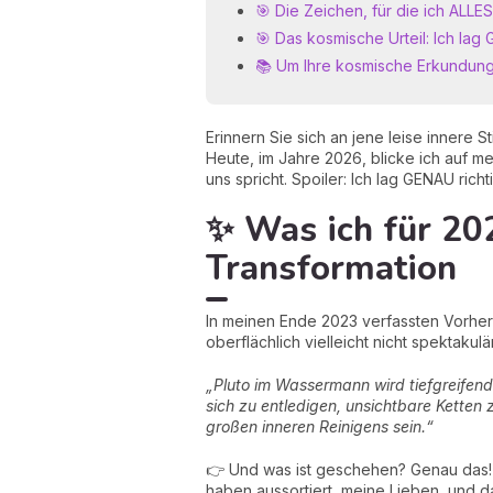
🎯 Die Zeichen, für die ich ALL
🎯 Das kosmische Urteil: Ich lag 
📚 Um Ihre kosmische Erkundung
Erinnern Sie sich an jene leise innere S
Heute, im Jahre 2026, blicke ich auf m
uns spricht. Spoiler: Ich lag GENAU r
✨ Was ich für 202
Transformation
In meinen Ende 2023 verfassten Vorher
oberflächlich vielleicht nicht spektakul
„Pluto im Wassermann wird tiefgreifen
sich zu entledigen, unsichtbare Ketten
großen inneren Reinigens sein.“
👉 Und was ist geschehen? Genau das!
haben aussortiert, meine Lieben, und 