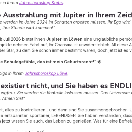
ie in Ihrem
Jahreshoroskop Krebs
.
 Ausstrahlung mit Jupiter in Ihrem Zeic
e werden im Jahre 2024 im Schatten arbeiten müssen. Ihr Ego wird e
d, Ihre Stunde wird kommen!“
t Juli 2026 bietet Ihnen
Jupiter im Löwen
eine unglaubliche persön
ojekte nehmen Fahrt auf, Ihr Charisma ist unwiderstehlich. All diese 
r Star, zu dem Sie schon immer bestimmt waren, doch jetzt ist es ve
ne Schuldgefühle, das ist mein Geburtsrecht!“ 🌟
olgs in Ihrem
Jahreshoroskop Löwe
.
 existiert nicht, und Sie haben es ENDL
ungfrau, Sie werden die Kontrolle loslassen müssen. Das Universum
. Atmen Sie!“
ht, alles zu kontrollieren... und dann sind Sie zusammengebrochen
ie entspannter, spontaner, LEBENDIGER. Sie haben verstanden, dass 
ch jetzt wissen Sie auch, das Leben zu genießen. Was für eine Befrei