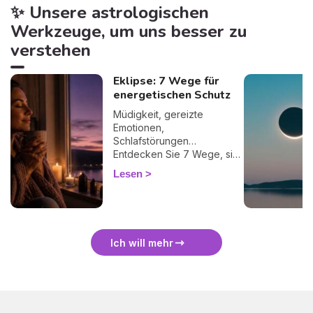
✨ Unsere astrologischen
Werkzeuge, um uns besser zu
verstehen
Eklipse: 7 Wege für
energetischen Schutz
Müdigkeit, gereizte
Emotionen,
Schlafstörungen…
Entdecken Sie 7 Wege, sich
bei einer Finsternis
Lesen
energetisch zu schützen
und sie sanft zu überstehen.
🛡️🌒
Ich will mehr