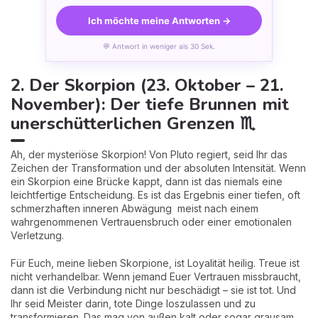
Ich möchte meine Antworten →
💬 Antwort in weniger als 30 Sek.
2. Der Skorpion (23. Oktober – 21.
November): Der tiefe Brunnen mit
unerschütterlichen Grenzen ♏
Ah, der mysteriöse Skorpion! Von Pluto regiert, seid Ihr das
Zeichen der Transformation und der absoluten Intensität. Wenn
ein Skorpion eine Brücke kappt, dann ist das niemals eine
leichtfertige Entscheidung. Es ist das Ergebnis einer tiefen, oft
schmerzhaften inneren Abwägung meist nach einem
wahrgenommenen Vertrauensbruch oder einer emotionalen
Verletzung.
Für Euch, meine lieben Skorpione, ist Loyalität heilig. Treue ist
nicht verhandelbar. Wenn jemand Euer Vertrauen missbraucht,
dann ist die Verbindung nicht nur beschädigt – sie ist tot. Und
Ihr seid Meister darin, tote Dinge loszulassen und zu
transformieren. Das mag von außen kalt oder sogar grausam