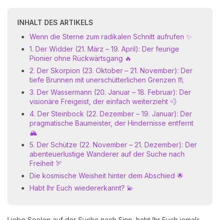
INHALT DES ARTIKELS
Wenn die Sterne zum radikalen Schnitt aufrufen ✨
1. Der Widder (21. März – 19. April): Der feurige
Pionier ohne Rückwärtsgang 🔥
2. Der Skorpion (23. Oktober – 21. November): Der
tiefe Brunnen mit unerschütterlichen Grenzen ♏
3. Der Wassermann (20. Januar – 18. Februar): Der
visionäre Freigeist, der einfach weiterzieht 💨
4. Der Steinbock (22. Dezember – 19. Januar): Der
pragmatische Baumeister, der Hindernisse entfernt
🏔️
5. Der Schütze (22. November – 21. Dezember): Der
abenteuerlustige Wanderer auf der Suche nach
Freiheit 🏹
Die kosmische Weisheit hinter dem Abschied 🌟
Habt Ihr Euch wiedererkannt? 💫
Liebe Seelen auf der Suche nach Sinn, habt Ihr Euch jemals