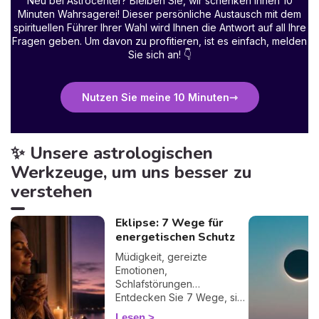
Neu bei Astrocenter? Bleiben Sie, wir schenken Ihnen 10
Minuten Wahrsagerei! Dieser persönliche Austausch mit dem
spirituellen Führer Ihrer Wahl wird Ihnen die Antwort auf all Ihre
Fragen geben. Um davon zu profitieren, ist es einfach, melden
Sie sich an!
👇
Nutzen Sie meine 10 Minuten
✨ Unsere astrologischen
Werkzeuge, um uns besser zu
verstehen
Eklipse: 7 Wege für
energetischen Schutz
Müdigkeit, gereizte
Emotionen,
Schlafstörungen…
Entdecken Sie 7 Wege, sich
bei einer Finsternis
Lesen