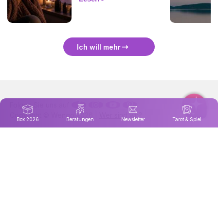
energetisch zu schützen
und sie sanft zu überstehen.
🛡️🌒
Ich will mehr
Folgen Sie uns auf
Copyright © Wengo 2026 |
Wer sind wir?
Box 2026
Beratungen
Newsletter
Tarot & Spiel
Legal notice
|
Cookie-Verwaltung
|
Datenschutzrichtlinie
Find Astrocenter ist auch in verfügbar
Französisch
|
Italienisch
|
Portugiesisch
|
Spanisch
|
Englisch