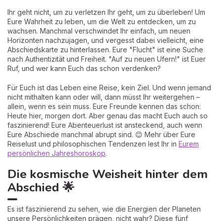
Ihr geht nicht, um zu verletzen Ihr geht, um zu überleben! Um
Eure Wahrheit zu leben, um die Welt zu entdecken, um zu
wachsen. Manchmal verschwindet Ihr einfach, um neuen
Horizonten nachzujagen, und vergesst dabei vielleicht, eine
Abschiedskarte zu hinterlassen. Eure "Flucht" ist eine Suche
nach Authentizität und Freiheit. "Auf zu neuen Ufern!" ist Euer
Ruf, und wer kann Euch das schon verdenken?
Für Euch ist das Leben eine Reise, kein Ziel. Und wenn jemand
nicht mithalten kann oder will, dann müsst Ihr weitergehen –
allein, wenn es sein muss. Eure Freunde kennen das schon:
Heute hier, morgen dort. Aber genau das macht Euch auch so
faszinierend! Eure Abenteuerlust ist ansteckend, auch wenn
Eure Abschiede manchmal abrupt sind. 😊 Mehr über Eure
Reiselust und philosophischen Tendenzen lest Ihr in
Eurem
persönlichen Jahreshoroskop
.
Die kosmische Weisheit hinter dem
Abschied 🌟
Es ist faszinierend zu sehen, wie die Energien der Planeten
unsere Persönlichkeiten prägen, nicht wahr? Diese fünf