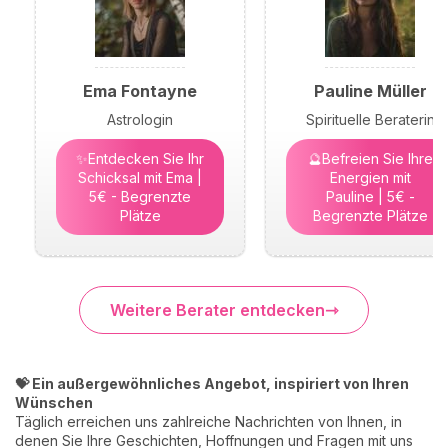
Ema Fontayne
Pauline Müller
Astrologin
Spirituelle Beraterin
✨Entdecken Sie Ihr
🔮Befreien Sie Ihre
Schicksal mit Ema |
Energien mit
5€ - Begrenzte
Pauline | 5€ -
Plätze
Begrenzte Plätze
Weitere Berater entdecken
💝 Ein außergewöhnliches Angebot, inspiriert von Ihren
Wünschen
Täglich erreichen uns zahlreiche Nachrichten von Ihnen, in
denen Sie Ihre Geschichten, Hoffnungen und Fragen mit uns