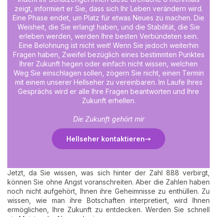
zeigt, informiert er Sie, dass sich Ihr Leben verändern wird.
Eine Phase endet, um Platz für etwas Neues zu machen. Die
Weisheit, die Sie erlangt haben, und die Stabilität, die Sie
erleben werden, werden Ihre besten Verbündeten sein.
Eine Belohnung ist nicht weit! Wenn Sie jedoch weiterhin
Fragen haben, Zweifel bezüglich eines bestimmten Punktes
Ihrer Zukunft hegen oder einfach nicht wissen, welchen
Weg Sie einschlagen sollen, zögern Sie nicht, einen Termin
mit einem unserer Hellseher zu vereinbaren. Im Laufe Ihres
Gesprächs wird er alle Ihre Fragen beantworten und Ihre
Zukunft erhellen.
Die Zukunft gehört mir
Hellseher kontaktieren
Jetzt, da Sie wissen, was sich hinter der Zahl 888 verbirgt,
können Sie ohne Angst voranschreiten. Aber die Zahlen haben
noch nicht aufgehört, Ihnen ihre Geheimnisse zu enthüllen. Zu
wissen, wie man ihre Botschaften interpretiert, wird Ihnen
ermöglichen, Ihre Zukunft zu entdecken. Werden Sie schnell