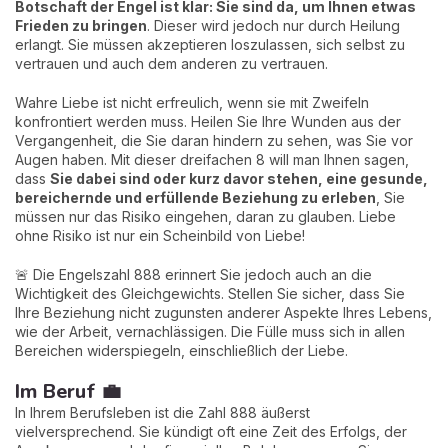
Botschaft der Engel ist klar: Sie sind da, um Ihnen etwas
Frieden zu bringen
. Dieser wird jedoch nur durch Heilung
erlangt. Sie müssen akzeptieren loszulassen, sich selbst zu
vertrauen und auch dem anderen zu vertrauen.
Wahre Liebe ist nicht erfreulich, wenn sie mit Zweifeln
konfrontiert werden muss. Heilen Sie Ihre Wunden aus der
Vergangenheit, die Sie daran hindern zu sehen, was Sie vor
Augen haben. Mit dieser dreifachen 8 will man Ihnen sagen,
dass
Sie dabei sind oder kurz davor stehen, eine gesunde,
bereichernde und erfüllende Beziehung zu erleben
, Sie
müssen nur das Risiko eingehen, daran zu glauben. Liebe
ohne Risiko ist nur ein Scheinbild von Liebe!
🚨 Die Engelszahl 888 erinnert Sie jedoch auch an die
Wichtigkeit des Gleichgewichts. Stellen Sie sicher, dass Sie
Ihre Beziehung nicht zugunsten anderer Aspekte Ihres Lebens,
wie der Arbeit, vernachlässigen. Die Fülle muss sich in allen
Bereichen widerspiegeln, einschließlich der Liebe.
Im Beruf 💼
In Ihrem Berufsleben ist die Zahl 888 äußerst
vielversprechend. Sie kündigt oft eine Zeit des Erfolgs, der