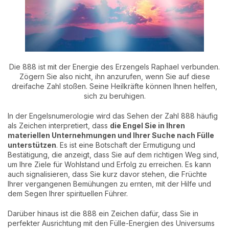
Die 888 ist mit der Energie des Erzengels Raphael verbunden.
Zögern Sie also nicht, ihn anzurufen, wenn Sie auf diese
dreifache Zahl stoßen. Seine Heilkräfte können Ihnen helfen,
sich zu beruhigen.
In der Engelsnumerologie wird das Sehen der Zahl 888 häufig
als Zeichen interpretiert, dass
die Engel Sie in Ihren
materiellen Unternehmungen und Ihrer Suche nach Fülle
unterstützen
. Es ist eine Botschaft der Ermutigung und
Bestätigung, die anzeigt, dass Sie auf dem richtigen Weg sind,
um Ihre Ziele für Wohlstand und Erfolg zu erreichen. Es kann
auch signalisieren, dass Sie kurz davor stehen, die Früchte
Ihrer vergangenen Bemühungen zu ernten, mit der Hilfe und
dem Segen Ihrer spirituellen Führer.
Darüber hinaus ist die 888 ein Zeichen dafür, dass Sie in
perfekter Ausrichtung mit den Fülle-Energien des Universums