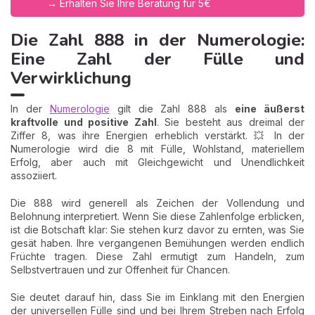
→ Erhalten Sie Ihre Beratung für 5€
Die Zahl 888 in der Numerologie:
Eine Zahl der Fülle und
Verwirklichung
In der
Numerologie
gilt die Zahl 888 als
eine äußerst
kraftvolle und positive Zahl
. Sie besteht aus dreimal der
Ziffer 8, was ihre Energien erheblich verstärkt. 💥 In der
Numerologie wird die 8 mit Fülle, Wohlstand, materiellem
Erfolg, aber auch mit Gleichgewicht und Unendlichkeit
assoziiert.
Die 888 wird generell als Zeichen der Vollendung und
Belohnung interpretiert. Wenn Sie diese Zahlenfolge erblicken,
ist die Botschaft klar: Sie stehen kurz davor zu ernten, was Sie
gesät haben. Ihre vergangenen Bemühungen werden endlich
Früchte tragen. Diese Zahl ermutigt zum Handeln, zum
Selbstvertrauen und zur Offenheit für Chancen.
Sie deutet darauf hin, dass Sie im Einklang mit den Energien
der universellen Fülle sind und bei Ihrem Streben nach Erfolg