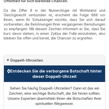
Offenheit für sich bietende Chancen.
Da die Ziffer 8 in der Numerologie mit Wohlstand und
Gleichgewicht verbunden ist, erscheint die Folge 888 vor
Ihnen, wenn Ihr Schutzengel möchte, dass Sie sich darauf
vorbereiten, die Belohnungen Ihrer vergangenen Bemühungen
zu empfangen. Mit diesem Zeichen informiert er Sie, dass Sie
kurz davor stehen, in einen Zyklus der Fülle einzutreten, also
bleiben Sie offen und bereit, die Chancen zu ergreifen.
Doppelt-Uhrzeiten
⌚Entdecken Sie die verborgene Botschaft hinter
dieser Doppelt-Uhrzeit
Sehen Sie häufig Doppelt-Uhrzeiten? Dann ist das ein
Zeichen, eine wichtige Botschaft, die Sie hören sollten.
Unsere Experten übermitteln Ihnen die Botschaften Ihrer
spirituellen Wegweiser.