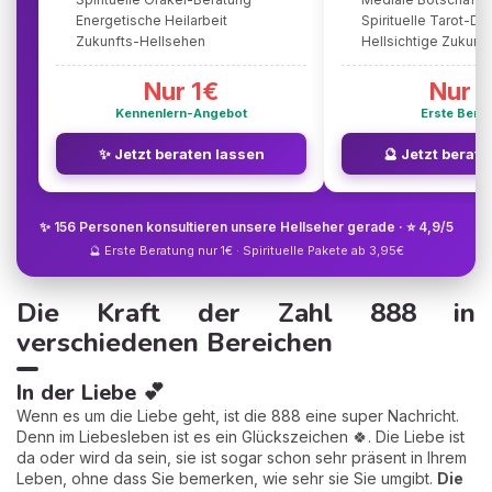
Energetische Heilarbeit
Spirituelle Tarot-D
Zukunfts-Hellsehen
Hellsichtige Zukunf
Nur 1€
Nur 1
Kennenlern-Angebot
Erste Bera
✨ Jetzt beraten lassen
🔮 Jetzt berat
✨ 156 Personen konsultieren unsere Hellseher gerade · ⭐ 4,9/5
🔮 Erste Beratung nur 1€ · Spirituelle Pakete ab 3,95€
Die Kraft der Zahl 888 in
verschiedenen Bereichen
In der Liebe 💕
Wenn es um die Liebe geht, ist die 888 eine super Nachricht.
Denn im Liebesleben ist es ein Glückszeichen 🍀. Die Liebe ist
da oder wird da sein, sie ist sogar schon sehr präsent in Ihrem
Leben, ohne dass Sie bemerken, wie sehr sie Sie umgibt.
Die