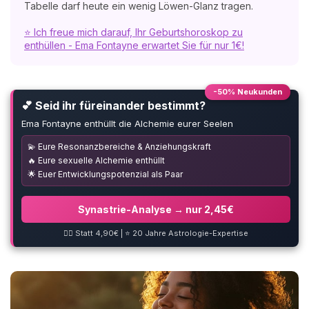
Tabelle darf heute ein wenig Löwen-Glanz tragen.
⭐ Ich freue mich darauf, Ihr Geburtshoroskop zu
enthüllen - Ema Fontayne erwartet Sie für nur 1€!
-50% Neukunden
💕 Seid ihr füreinander bestimmt?
Ema Fontayne enthüllt die Alchemie eurer Seelen
💫 Eure Resonanzbereiche & Anziehungskraft
🔥 Eure sexuelle Alchemie enthüllt
🌟 Euer Entwicklungspotenzial als Paar
Synastrie-Analyse → nur 2,45€
❤️‍🔥 Statt 4,90€ | ⭐ 20 Jahre Astrologie-Expertise