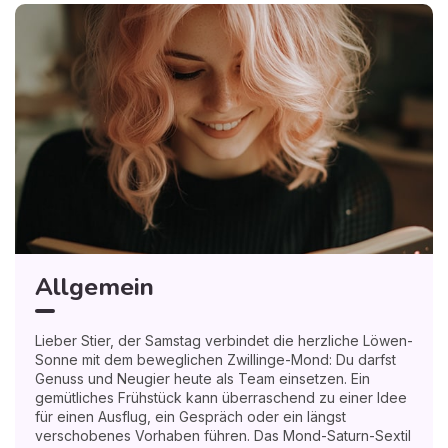
Spiritueller Rat: Atme bewusst in die Stille zwischen zwei
Gedanken, denn dort flüstert dir das Universum oft die
klarste Richtung zu. Persönliche Entwicklung beginnt
heute, indem du einer ungewohnten Perspektive
freundlich Raum gibst.
🙏 Ich spüre Ihr Bedürfnis nach Antworten - Unsere
Medien empfangen Sie in medialer Verbindung für 1€
Allgemein
Lieber Stier, der Samstag verbindet die herzliche Löwen-
Sonne mit dem beweglichen Zwillinge-Mond: Du darfst
Genuss und Neugier heute als Team einsetzen. Ein
gemütliches Frühstück kann überraschend zu einer Idee
für einen Ausflug, ein Gespräch oder ein längst
verschobenes Vorhaben führen. Das Mond-Saturn-Sextil