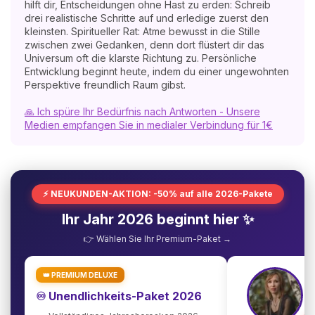
hilft dir, Entscheidungen ohne Hast zu erden: Schreib
drei realistische Schritte auf und erledige zuerst den
kleinsten. Spiritueller Rat: Atme bewusst in die Stille
zwischen zwei Gedanken, denn dort flüstert dir das
Universum oft die klarste Richtung zu. Persönliche
Entwicklung beginnt heute, indem du einer ungewohnten
Perspektive freundlich Raum gibst.
🙏 Ich spüre Ihr Bedürfnis nach Antworten - Unsere
Medien empfangen Sie in medialer Verbindung für 1€
⚡ NEUKUNDEN-AKTION: -50% auf alle 2026-Pakete
Ihr Jahr 2026 beginnt hier ✨
👉 Wählen Sie Ihr Premium-Paket →
👑 PREMIUM DELUXE
♾️ Unendlichkeits-Paket 2026