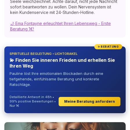
Seele weichzeichnet. Achte darauf, nicht jede Nachricht
sofort beantworten zu wollen. Dein Nervensystem ist
kein Kundenservice mit 24-Stunden-Hotline.
🌙 Ema Fontayne erleuchtet Ihren Lebensweg - Erste
Beratung 1€!
✨ BERATUNG
SPIRITUELLE BEGLEITUNG • LICHTORAKEL
💫 Finden Sie inneren Frieden und erhellen Sie
Ihren Weg
Pauline löst Ihre emotionalen Blockaden durch eine
tiefgehende, einfühlsame Beratung und konkrete
Ratschläge.
Detaillierte Antwort in 48h •
Meine Beratung anfordern
99% positive Bewertungen •
Nur 1€