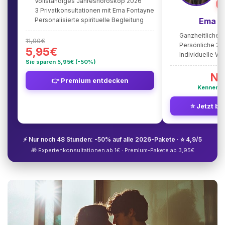
Vollständiges Jahreshoroskop 2026
⭐
3 Privatkonsultationen mit Ema Fontayne
Personalisierte spirituelle Begleitung
Ema F
Ganzheitliche 
11,90€
Persönliche 2
5,95€
Individuelle W
Sie sparen 5,95€ (-50%)
Nu
👉 Premium entdecken
Kennenle
⭐ Jetzt be
⚡ Nur noch 48 Stunden: -50% auf alle 2026-Pakete · ⭐ 4,9/5
🎁 Expertenkonsultationen ab 1€ · Premium-Pakete ab 3,95€