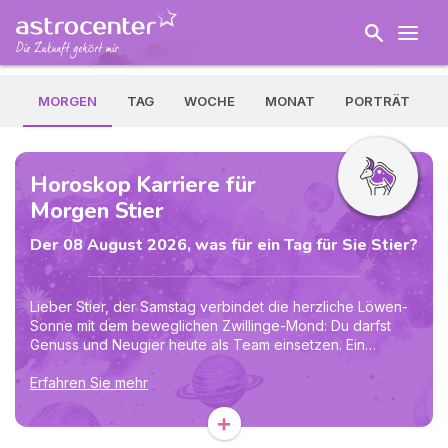
MORGEN
TAG
WOCHE
MONAT
PORTRÄT
Horoskop Karriere für
Morgen Stier
Der 08 August 2026, was für ein Tag für Sie Stier?
Lieber Stier, der Samstag verbindet die herzliche Löwen-
Sonne mit dem beweglichen Zwillinge-Mond: Du darfst
Genuss und Neugier heute als Team einsetzen. Ein
gemütliches Frühstück kann überraschend zu einer Idee
für einen Ausflug, ein Gespräch oder ein längst
Erfahren Sie mehr
verschobenes Vorhaben führen. Das Mond-Saturn-Sextil
+
hilft dir, Entscheidungen ohne Hast zu erden: Schreib drei
realistische Schritte auf und erledige zuerst den kleinsten.