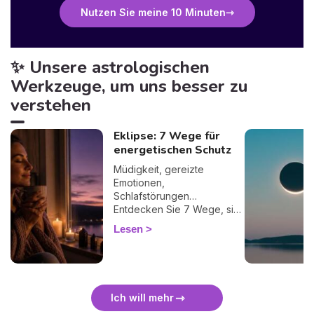
Nutzen Sie meine 10 Minuten
✨ Unsere astrologischen
Werkzeuge, um uns besser zu
verstehen
Eklipse: 7 Wege für
energetischen Schutz
Müdigkeit, gereizte
Emotionen,
Schlafstörungen…
Entdecken Sie 7 Wege, sich
bei einer Finsternis
Lesen
energetisch zu schützen
und sie sanft zu überstehen.
🛡️🌒
Ich will mehr