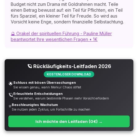
Budget nicht zum Drama mit Goldrahmen macht. Teile
einen Betrag bewusst auf: ein Teil für Pflichten, ein Teil
fürs Sparziel, ein kleiner Teil für Freude. So wird aus
Vorsicht keine Enge, sondern finanzielle Selbstachtung.
🔮 Orakel der spirituellen Führung - Pauline Müller
beantwortet Ihre wesentlichen Fragen • 1€
🪐 Rückläufigkeits-Leitfaden 2026
KOSTENLOSER DOWNLOAD
Schluss mit bösen Überraschungen
🌟
Sie wissen genau, wann Merkur Chaos stiftet
Erleuchtete Entscheidungen
🪐
Sie verstehen, warum bestimmte Phasen mehr Vorsicht erfordern
Beschleunigtes Wachstum
⭐
Sie nutzen jeden Zyklus, um Fortschritte zu machen
Ich möchte den Leitfaden (0€) →