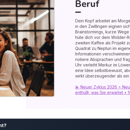
Beruf
Dein Kopf arbeitet am Morg
in den Zwillingen eignen sic
Brainstormings, kurze Wege
hüte dich vor dem Widder-R
zweiten Kaffee als Projekt 
Quadrat zu Neptun im eigen
Informationen verschwimmen 
notiere Absprachen und frag
Uhr verleiht Merkur im Löwe
eine Idee selbstbewusst, abe
wirkt überzeugender als ei
💫 Neuer Zyklus 2026 = Neue
enthüllt, was Sie erwartet • 
mt?