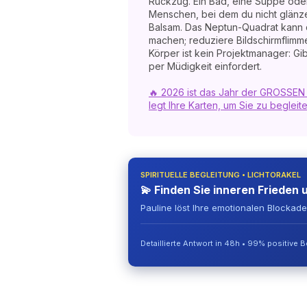
Rückzug. Ein Bad, eine Suppe ode
Menschen, bei dem du nicht glänze
Balsam. Das Neptun-Quadrat kann d
machen; reduziere Bildschirmflimm
Körper ist kein Projektmanager: Gi
per Müdigkeit einfordert.
🔥 2026 ist das Jahr der GROSSEN
legt Ihre Karten, um Sie zu begleit
SPIRITUELLE BEGLEITUNG • LICHTORAKEL
💫 Finden Sie inneren Frieden 
Pauline löst Ihre emotionalen Blockad
Detaillierte Antwort in 48h • 99% positive 