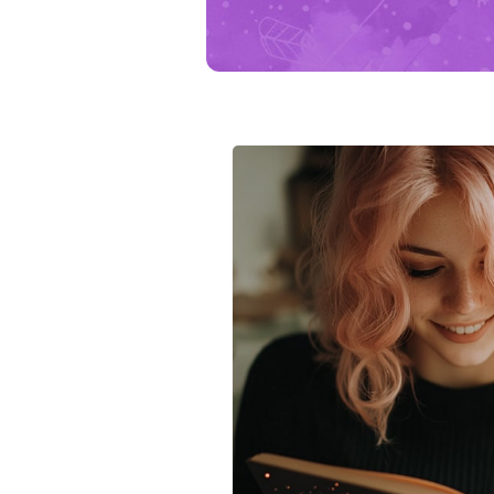
Familiengespräch oder das Aufrä
erstaunlich klärend wirken. Spiritu
Stille zwischen zwei Impulsen – do
stimmigste Richtung. Persönlich 
gemeinsame Sache machen.
⭐ Ich freue mich darauf, Ihr Gebu
Fontayne erwartet Sie für nur 1€!