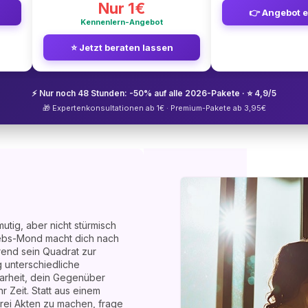
Nur 1€
👉 Angebot 
Kennenlern-Angebot
⭐ Jetzt beraten lassen
⚡ Nur noch 48 Stunden: -50% auf alle 2026-Pakete · ⭐ 4,9/5
🎁 Expertenkonsultationen ab 1€ · Premium-Pakete ab 3,95€
utig, aber nicht stürmisch
rebs-Mond macht dich nach
end sein Quadrat zur
 unterschiedliche
Klarheit, dein Gegenüber
r Zeit. Statt aus einem
rei Akten zu machen, frage