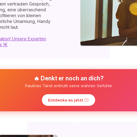
nem vertrauten Gespräch,
ng, eine überraschend
fitieren von kleinen
ehrliche Umarmung, Handy
icht laut.
ation! Unsere Experten
s 1€
🔥 Denkt er noch an dich?
Paulines Tarot enthüllt seine wahren Gefühle
Entdecke es jetzt ❤️‍🔥