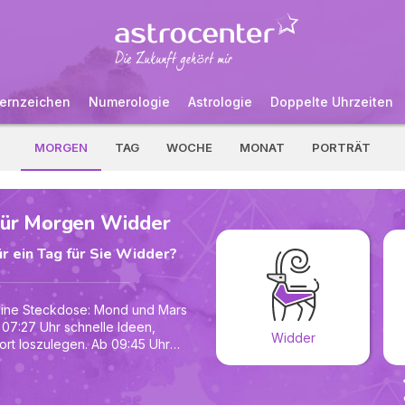
ernzeichen
Numerologie
Astrologie
Doppelte Uhrzeiten
MORGEN
TAG
WOCHE
MONAT
PORTRÄT
für Morgen Widder
r ein Tag für Sie Widder?
 eine Steckdose: Mond und Mars
 07:27 Uhr schnelle Ideen,
Widder
ort loszulegen. Ab 09:45 Uhr
 zurück zu dem, was dir
 eine Nachricht abschickst,
imal tief durch. Ein