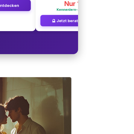
Nur 1€
entdecken
Kennenlern-Angebot
🔮 Jetzt beraten lassen