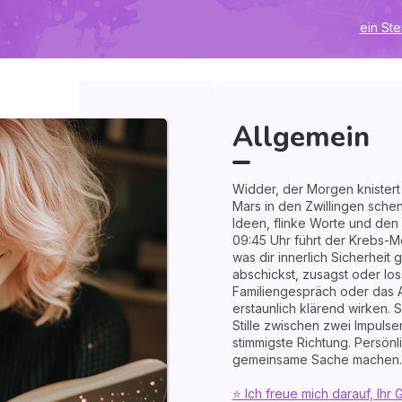
umen einer Ecke daheim kann
eller Rat: Lausche heute der
ein St
rt flüstert deine Seele die
wächst du, wenn Mut und Geduld
rtshoroskop zu enthüllen - Ema
Allgemein
Widder, der Morgen knister
Mars in den Zwillingen sche
Ideen, flinke Worte und den
09:45 Uhr führt der Krebs-
was dir innerlich Sicherheit 
abschickst, zusagst oder loss
Familiengespräch oder das 
erstaunlich klärend wirken. S
Stille zwischen zwei Impulsen
stimmigste Richtung. Persön
gemeinsame Sache machen.
⭐ Ich freue mich darauf, Ihr