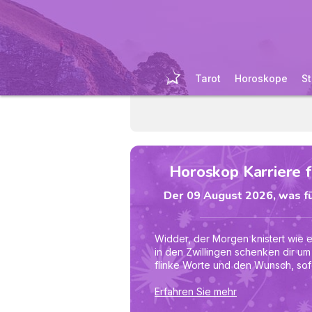
Tarot
Horoskope
St
Horoskop Karriere 
Der 09 August 2026, was fü
Widder, der Morgen knistert wie
in den Zwillingen schenken dir um
flinke Worte und den Wunsch, sof
führt der Krebs-Mond dich jedoch
innerlich Sicherheit gibt. Bevor du
Erfahren Sie mehr
zusagst oder lossprintest, atme dre