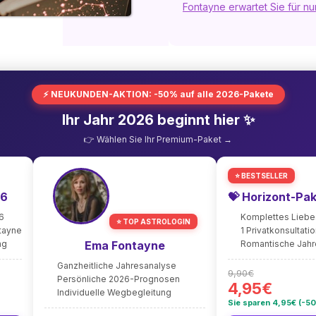
Fontayne erwartet Sie für nur
⚡ NEUKUNDEN-AKTION: -50% auf alle 2026-Pakete
Ihr Jahr 2026 beginnt hier ✨
👉 Wählen Sie Ihr Premium-Paket →
⭐ BESTSELLER
26
💝 Horizont-Pa
6
Komplettes Lieb
⭐ TOP ASTROLOGIN
ntayne
1 Privatkonsultati
ng
Ema Fontayne
Romantische Jah
Ganzheitliche Jahresanalyse
9,90€
Persönliche 2026-Prognosen
4,95€
Individuelle Wegbegleitung
Sie sparen 4,95€ (-5