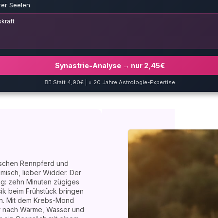
rer Seelen
kraft
Synastrie-Analyse → nur 2,45€
❤️‍🔥 Statt 4,90€ | ⭐ 20 Jahre Astrologie-Expertise
ischen Rennpferd und
misch, lieber Widder. Der
g: zehn Minuten zügiges
k beim Frühstück bringen
en. Mit dem Krebs-Mond
r nach Wärme, Wasser und