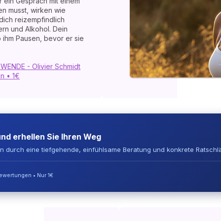
r ein Gespräch mit einem
n musst, wirken wie
ich reizempfindlich
ern und Alkohol. Dein
b ihm Pausen, bevor er sie
 WENDE - Olivier Schmidt
en • 1€
und erhellen Sie Ihren Weg
en durch eine tiefgehende, einfühlsame Beratung und konkrete Ratschl
Bewertungen • Nur 1€