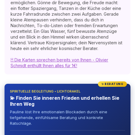
ermöglichen. Gönne dir Bewegung, die Freude macht:
ein flotter Spaziergang, Tanzen in der Küche oder eine
kurze Fahrradrunde zwischen zwei Aufgaben. Gerade
kleine Atempausen verhindern, dass du dich in
Nachrichten, To-do-Listen oder fremden Erwartungen
verzettelst. Ein Glas Wasser, fünf bewusste Atemzüge
und ein Blick in den Himmel wirken überraschend
klärend. Vertraue Körpersignalen; dein Nervensystem ist
heute ein sehr ehrlicher kosmischer Berater.
🃏 Die Karten sprechen bereits von Ihnen - Olivier
Schmidt enthüllt Ihnen alles für 1€!
✨ BERATUNG
SPIRITUELLE BEGLEITUNG • LICHTORAKEL
💫 Finden Sie inneren Frieden und erhellen Sie
Ihren Weg
Pauline löst Ihre emotionalen Blockaden durch eine
tiefgehende, einfühlsame Beratung und konkrete
Ratschläge.