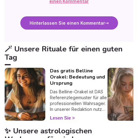
einen Kommentar
Hinterlassen Sie einen Kommentar
🪄 Unsere Rituale für einen guten
Tag
Das gratis Belline
Orakel: Bedeutung und
Ursprung
Das Belline-Orakel ist DAS
Referenzlegemuster für alle
professionellen Wahrsager.
In unserer Redaktion nutzen
wir es regelmäßig im
Lesen Sie
privaten Rahmen... und wir
werden seiner nie
✨ Unsere astrologischen
überdrüssig. Warum? Weil