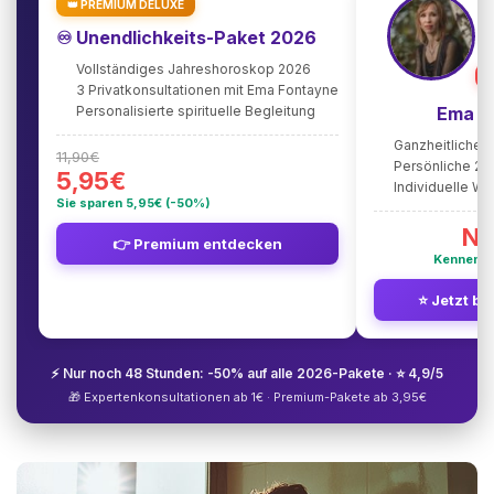
👑 PREMIUM DELUXE
♾️ Unendlichkeits-Paket 2026
Vollständiges Jahreshoroskop 2026
⭐
3 Privatkonsultationen mit Ema Fontayne
Personalisierte spirituelle Begleitung
Ema F
Ganzheitliche 
11,90€
Persönliche 2
5,95€
Individuelle W
Sie sparen 5,95€ (-50%)
Nu
👉 Premium entdecken
Kennenle
⭐ Jetzt be
⚡ Nur noch 48 Stunden: -50% auf alle 2026-Pakete · ⭐ 4,9/5
🎁 Expertenkonsultationen ab 1€ · Premium-Pakete ab 3,95€