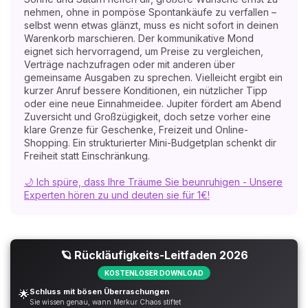
nehmen, ohne in pompöse Spontankäufe zu verfallen –
selbst wenn etwas glänzt, muss es nicht sofort in deinen
Warenkorb marschieren. Der kommunikative Mond
eignet sich hervorragend, um Preise zu vergleichen,
Verträge nachzufragen oder mit anderen über
gemeinsame Ausgaben zu sprechen. Vielleicht ergibt ein
kurzer Anruf bessere Konditionen, ein nützlicher Tipp
oder eine neue Einnahmeidee. Jupiter fördert am Abend
Zuversicht und Großzügigkeit, doch setze vorher eine
klare Grenze für Geschenke, Freizeit und Online-
Shopping. Ein strukturierter Mini-Budgetplan schenkt dir
Freiheit statt Einschränkung.
🌙 Ich spüre, dass Ihre Träume Sie beunruhigen - Unsere
Experten hören zu und deuten sie für 1€!
🪐 Rückläufigkeits-Leitfaden 2026
KOSTENLOSER DOWNLOAD
Schluss mit bösen Überraschungen
🌟
Sie wissen genau, wann Merkur Chaos stiftet