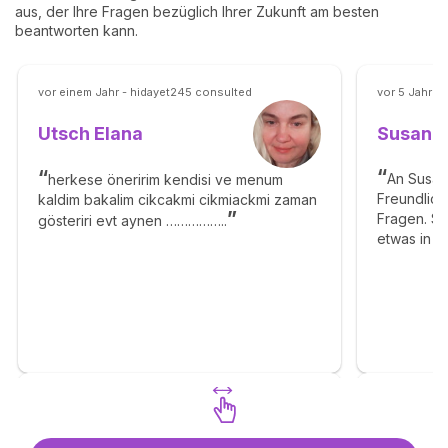
aus, der Ihre Fragen bezüglich Ihrer Zukunft am besten
beantworten kann.
vor einem Jahr - hidayet245 consulted
vor 5 Jahren
Susann
Utsch Elana
An Susan
herkese öneririm kendisi ve menum
Freundlich
kaldim bakalim cikcakmi cikmiackmi zaman
Fragen. Si
gösteriri evt aynen ……………..
etwas in di
authentisc
Entdecken Sie Utsch Elana
Entde