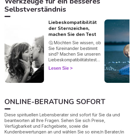
Werkzeuge für ein besseres
seine Präzision schlichtweg
verblüffend ist. Durchleben
Selbstverständnis
Sie eine Phase des
Zweifels? Eine Frage, die
Liebeskompatibilität
Sie Tag und Nacht
der Sternzeichen,
beschäftigt? Spüren Sie,
machen Sie den Test
dass sich etwas in Ihrem
Leben abspielt, ohne es in
🤔 Möchten Sie wissen, ob
Worte fassen zu können?
Sie füreinander bestimmt
Das Belline-Orakel wird
sind? Machen Sie unseren
Ihnen antworten, ohne
Liebeskompatibilitätstest
Umschweife, ohne
und entdecken Sie Ihre
Lesen Sie
Schmeichelei, mit einer
Erfolgsquote. Sie müssen
manchmal beunruhigenden
lediglich Ihr Sternzeichen
Genauigkeit. Wankende
und das Ihres Partners
Liebe, Karriere an einem
angeben, um Ihre Affinitäten
Wendepunkt,
zu erfahren. Vergessen Sie
Entscheidungen, die Sie
ONLINE-BERATUNG SOFORT
nicht, mir einen Kommentar
nachts wachhalten... dieses
zu hinterlassen und mir zu
umfassende Legemuster ist
sagen, was Sie davon
Ihr bester Verbündeter, um
Diese spirituellen Lebensberater sind sofort für Sie da und
halten! 💕🌈
endlich Klarheit zu
beantworten all Ihre Fragen. Sehen Sie sich Preise,
gewinnen, wirklich Klarheit.
Verfügbarkeit und Fachgebiete, sowie die
Kundenbewertungen an und wählen Sie so eine/n Berater/in