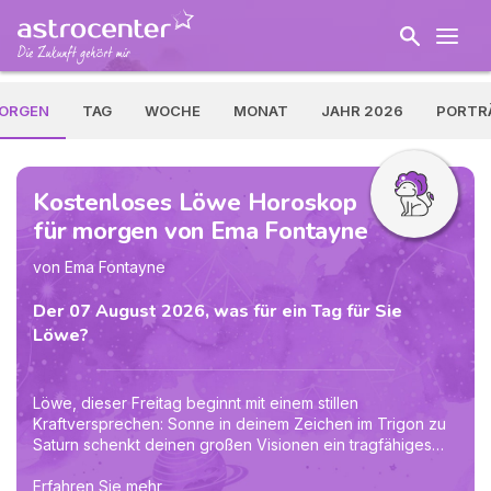
ORGEN
TAG
WOCHE
MONAT
JAHR 2026
PORTR
Kostenloses Löwe Horoskop
für morgen von Ema Fontayne
von Ema Fontayne
Der 07 August 2026, was für ein Tag für Sie
Löwe?
Löwe, dieser Freitag beginnt mit einem stillen
Kraftversprechen: Sonne in deinem Zeichen im Trigon zu
Saturn schenkt deinen großen Visionen ein tragfähiges
Fundament. Nach dem Mondwechsel in die Zwillinge
kommt Schwung in Gespräche, Verabredungen und
Erfahren Sie mehr