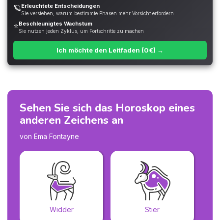
Erleuchtete Entscheidungen
🪐
Sie verstehen, warum bestimmte Phasen mehr Vorsicht erfordern
Beschleunigtes Wachstum
⭐
Sie nutzen jeden Zyklus, um Fortschritte zu machen
Ich möchte den Leitfaden (0€) →
Sehen Sie sich das Horoskop eines
anderen Zeichens an
von Ema Fontayne
Widder
Stier