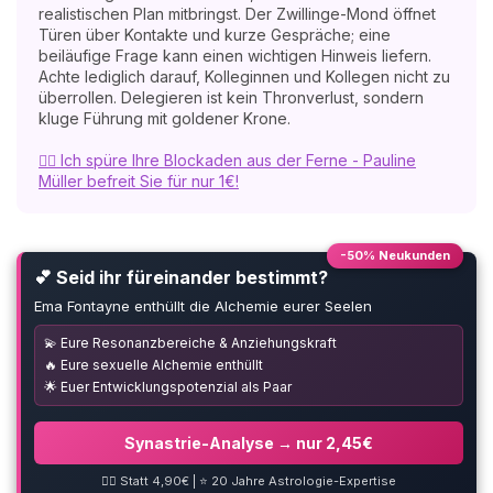
realistischen Plan mitbringst. Der Zwillinge-Mond öffnet
Türen über Kontakte und kurze Gespräche; eine
beiläufige Frage kann einen wichtigen Hinweis liefern.
Achte lediglich darauf, Kolleginnen und Kollegen nicht zu
überrollen. Delegieren ist kein Thronverlust, sondern
kluge Führung mit goldener Krone.
🧘‍♀️ Ich spüre Ihre Blockaden aus der Ferne - Pauline
Müller befreit Sie für nur 1€!
-50% Neukunden
💕 Seid ihr füreinander bestimmt?
Ema Fontayne enthüllt die Alchemie eurer Seelen
💫 Eure Resonanzbereiche & Anziehungskraft
🔥 Eure sexuelle Alchemie enthüllt
🌟 Euer Entwicklungspotenzial als Paar
Synastrie-Analyse → nur 2,45€
❤️‍🔥 Statt 4,90€ | ⭐ 20 Jahre Astrologie-Expertise