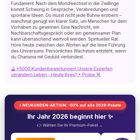
Fundament. Nach dem Mondwechsel in die Zwillinge
kommt Schwung in Gespräche, Verabredungen und
spontane Ideen. Du musst nicht jede Bühne erobern –
manchmal genügt ein klarer Satz, um Menschen für dein
Vorhaben zu gewinnen. Eine Nachricht, ein
Nachbarschaftsgespräch oder ein gemeinsamer Plan
kann überraschend wertvoll werden. Spiritueller Rat:
Höre heute zwischen den Worten auf die leise Führung
des Universums. Persönliches Wachstum entsteht, wenn
du Charisma mit Geduld verbindest.
🔮 +5000 Kundenbewertungen! Unsere Experten
verändern Leben - Heute Ihres? • Probe 1€
⚡ NEUKUNDEN-AKTION: -50% auf alle 2026-Pakete
Ihr Jahr 2026 beginnt hier ✨
👉 Wählen Sie Ihr Premium-Paket →