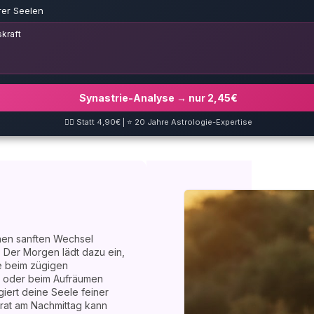
rer Seelen
kraft
Synastrie-Analyse → nur 2,45€
❤️‍🔥 Statt 4,90€ | ⭐ 20 Jahre Astrologie-Expertise
nen sanften Wechsel
Der Morgen lädt dazu ein,
e beim zügigen
e oder beim Aufräumen
iert deine Seele feiner
rat am Nachmittag kann