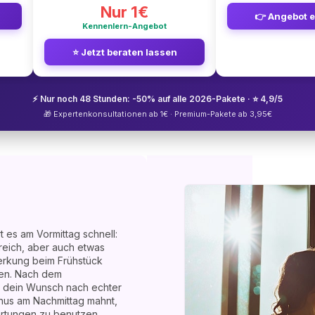
Nur 1€
👉 Angebot 
Kennenlern-Angebot
⭐ Jetzt beraten lassen
⚡ Nur noch 48 Stunden: -50% auf alle 2026-Pakete · ⭐ 4,9/5
🎁 Expertenkonsultationen ab 1€ · Premium-Pakete ab 3,95€
 es am Vormittag schnell:
reich, aber auch etwas
erkung beim Frühstück
sen. Nach dem
 dein Wunsch nach echter
nus am Nachmittag mahnt,
artungen zu benutzen.