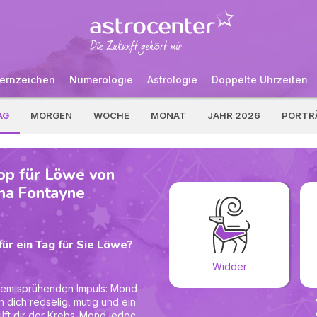
ernzeichen
Numerologie
Astrologie
Doppelte Uhrzeiten
AG
MORGEN
WOCHE
MONAT
JAHR 2026
PORTR
op für Löwe von
ma Fontayne
ür ein Tag für Sie Löwe?
Widder
inem sprühenden Impuls: Mond
 dich redselig, mutig und ein
ilft dir der Krebs-Mond jedoch,