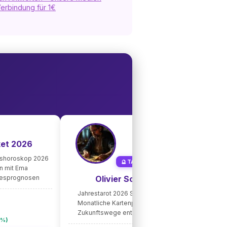
erbindung für 1€
🔮 Tar
ket 2026
Allge
1 pers
eshoroskop 2026
🔮 TAROT-MEISTER
Liebe
on mit Ema
resprognosen
Olivier Schmidt
11,90€
5,95
Jahrestarot 2026 Speziallegung
Monatliche Kartenprognosen
Sie spar
Zukunftswege enthüllen
0%)
