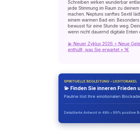
Schreiben wirken wunderbar entlas
jede Stimmung im Raum zu deinem 
machen. Neptuns sanftes Sextil läd
einem warmen Bad ein. Besonders
bewusst für eine Stunde weg. Dein 
wenn nicht dauernd digitale Enten 
💫 Neuer Zyklus 2026 = Neue Geleg
enthüllt, was Sie erwartet • 1€
SPIRITUELLE BEGLEITUNG • LICHTORAKEL
💫 Finden Sie inneren Frieden 
Pauline löst Ihre emotionalen Blockad
Detaillierte Antwort in 48h • 99% positive 