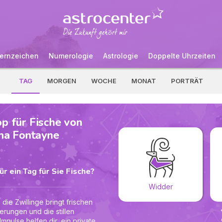
ernzeichen
Numerologie
Astrologie
Doppelte Uhrzeiten
TAG
MORGEN
WOCHE
MONAT
PORTRÄT
p für Fische von
ma Fontayne
r ein Tag für Sie Fische?
Widder
die Zwillinge bringt frischen
erungen und die stillen
Impulse helfen dir, ein privates