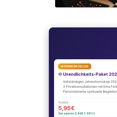
👑 PREMIUM DELUXE
♾️ Unendlichkeits-Paket 20
Vollständiges Jahreshoroskop 202
3 Privatkonsultationen mit Ema Fo
Personalisierte spirituelle Begleitu
11,90€
5,95€
Sie sparen 5,95€ (-50%)