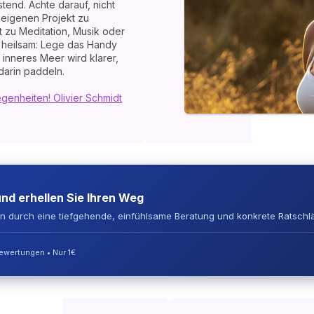
tend. Achte darauf, nicht
eigenen Projekt zu
t zu Meditation, Musik oder
 heilsam: Lege das Handy
inneres Meer wird klarer,
darin paddeln.
enheiten! Olivier Schmidt
und erhellen Sie Ihren Weg
en durch eine tiefgehende, einfühlsame Beratung und konkrete Ratschl
Bewertungen • Nur 1€