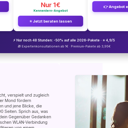
Nur 1€
👉 Angebot 
Kennenlern-Angebot
⭐ Jetzt beraten lassen
⚡ Nur noch 48 Stunden: -50% auf alle 2026-Pakete · ⭐ 4,9/5
🎁 Expertenkonsultationen ab 1€ · Premium-Pakete ab 3,95€
cht, verspielt und zugleich
 der Mond fördern
n und jene Blicke, die
0 Seiten. Sprich aus, was
ss dein Gegenüber Gedanken
smischen WLAN-Verbindung
ofitieren von einem