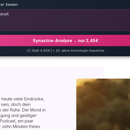
rer Seelen
kraft
Synastrie-Analyse → nur 2,45€
❤️‍🔥 Statt 4,90€ | ⭐ 20 Jahre Astrologie-Expertise
heute viele Eindrücke,
 sein, doch dein
n der Ruhe. Der Mond in
gung und geistiger
Podcast, ein paar
 zehn Minuten freies