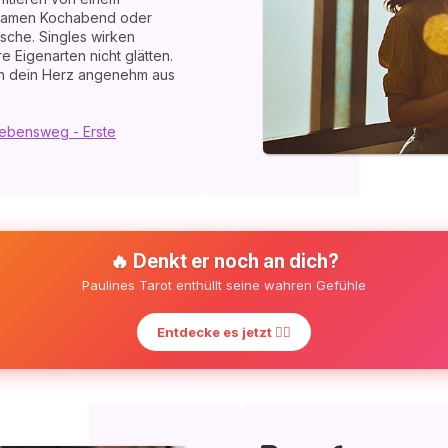
nsamen Kochabend oder
che. Singles wirken
 Eigenarten nicht glätten.
nn dein Herz angenehm aus
Lebensweg - Erste
🔥 Denkt er noch an dich?
Paulines Tarot enthüllt seine wahren Gefühle
Entdecke es jetzt ❤️‍🔥