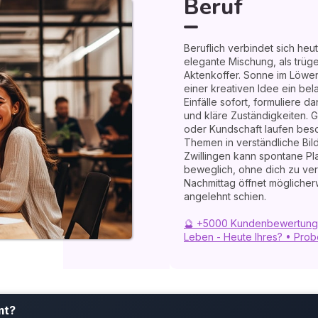
Beruf
Beruflich verbindet sich heut
elegante Mischung, als trüge
Aktenkoffer. Sonne im Löwen
einer kreativen Idee ein bel
Einfälle sofort, formuliere da
und kläre Zuständigkeiten. 
oder Kundschaft laufen bes
Themen in verständliche Bil
Zwillingen kann spontane Pl
beweglich, ohne dich zu ver
Nachmittag öffnet möglicherw
angelehnt schien.
🔮 +5000 Kundenbewertunge
Leben - Heute Ihres? • Prob
mt?