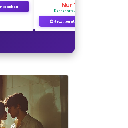
Nur 1€
entdecken
Kennenlern-Angebot
🔮 Jetzt beraten lassen