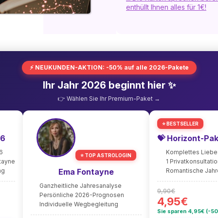
enthüllt Ihnen alles für 1€!
⚡ NEUKUNDEN-AKTION: -50% auf alle 2026-Pakete
Ihr Jahr 2026 beginnt hier ✨
👉 Wählen Sie Ihr Premium-Paket →
⭐ BESTSELLER
26
💝 Horizont-Pa
6
Komplettes Lieb
⭐ TOP ASTROLOGIN
ntayne
1 Privatkonsultati
ng
Ema Fontayne
Romantische Jah
Ganzheitliche Jahresanalyse
9,90€
Persönliche 2026-Prognosen
4,95€
Individuelle Wegbegleitung
Sie sparen 4,95€ (-5