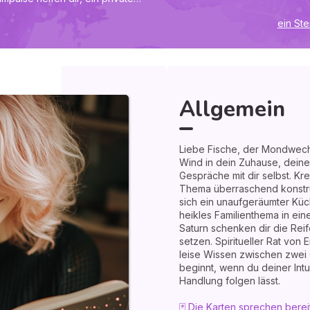
 lösen: Vielleicht verwandelt
ein St
sch in eine Ideenecke oder ein
rlichen Austausch. Sonne und
eundlich klare Grenzen zu
Fontayne: Höre heute auf das
nken. Persönliche Entwicklung
vertraust und ihr eine konkrete
Allgemein
Ihnen - Olivier Schmidt enthüllt
Liebe Fische, der Mondwechse
Wind in dein Zuhause, deine 
Gespräche mit dir selbst. Kre
Thema überraschend konstruk
sich ein unaufgeräumter Küc
heikles Familienthema in ei
Saturn schenken dir die Reif
setzen. Spiritueller Rat von
leise Wissen zwischen zwei
beginnt, wenn du deiner Intu
Handlung folgen lässt.
🃏 Die Karten sprechen berei