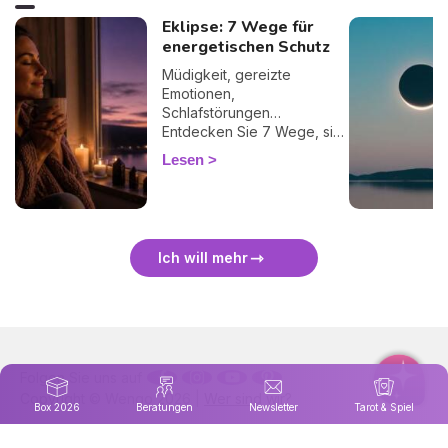
Eklipse: 7 Wege für
energetischen Schutz
Müdigkeit, gereizte
Emotionen,
Schlafstörungen…
Entdecken Sie 7 Wege, sich
bei einer Finsternis
Lesen
energetisch zu schützen
und sie sanft zu überstehen.
🛡️🌒
Ich will mehr
Folgen Sie uns auf
Copyright © Wengo 2026 |
Wer sind wir?
Box 2026
Beratungen
Newsletter
Tarot & Spiel
Legal notice
|
Cookie-Verwaltung
|
Datenschutzrichtlinie