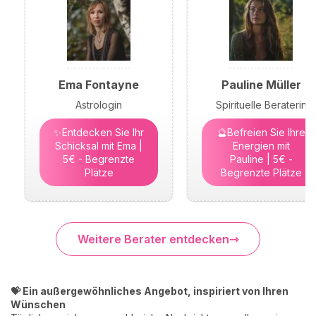
Ema Fontayne
Pauline Müller
Astrologin
Spirituelle Beraterin
✨Entdecken Sie Ihr
🔮Befreien Sie Ihre
Schicksal mit Ema |
Energien mit
5€ - Begrenzte
Pauline | 5€ -
Plätze
Begrenzte Plätze
Weitere Berater entdecken
💝 Ein außergewöhnliches Angebot, inspiriert von Ihren
Wünschen