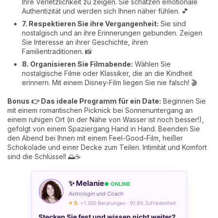
Ihre Verletzlichkeit zu zeigen. Sie schätzen emotionale
Authentizität und werden sich Ihnen näher fühlen. 💕
7. Respektieren Sie ihre Vergangenheit:
Sie sind
nostalgisch und an ihre Erinnerungen gebunden. Zeigen
Sie Interesse an ihrer Geschichte, ihren
Familientraditionen. 📸
8. Organisieren Sie Filmabende:
Wählen Sie
nostalgische Filme oder Klassiker, die an die Kindheit
erinnern. Mit einem Disney-Film liegen Sie nie falsch! 🎬
Bonus 👉 Das ideale Programm für ein Date:
Beginnen Sie
mit einem romantischen Picknick bei Sonnenuntergang an
einem ruhigen Ort (in der Nähe von Wasser ist noch besser!),
gefolgt von einem Spaziergang Hand in Hand. Beenden Sie
den Abend bei Ihnen mit einem Feel-Good-Film, heißer
Schokolade und einer Decke zum Teilen. Intimität und Komfort
sind die Schlüssel! 🌅☕
✨ Melanie
● ONLINE
Astrologin und Coach
⭐ 5
· +1.300 Beratungen · 97,9% Zufriedenheit
Stecken Sie fest und wissen nicht weiter?