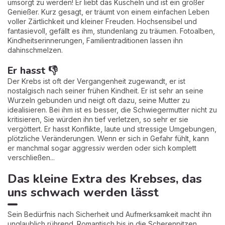
umsorgt zu werden! Er liebt das Kuscheln und ist ein großer
Genießer. Kurz gesagt, er träumt von einem einfachen Leben
voller Zärtlichkeit und kleiner Freuden. Hochsensibel und
fantasievoll, gefällt es ihm, stundenlang zu träumen. Fotoalben,
Kindheitserinnerungen, Familientraditionen lassen ihn
dahinschmelzen.
Er hasst 👎
Der Krebs ist oft der Vergangenheit zugewandt, er ist
nostalgisch nach seiner frühen Kindheit. Er ist sehr an seine
Wurzeln gebunden und neigt oft dazu, seine Mutter zu
idealisieren. Bei ihm ist es besser, die Schwiegermutter nicht zu
kritisieren, Sie würden ihn tief verletzen, so sehr er sie
vergöttert. Er hasst Konflikte, laute und stressige Umgebungen,
plötzliche Veränderungen. Wenn er sich in Gefahr fühlt, kann
er manchmal sogar aggressiv werden oder sich komplett
verschließen...
Das kleine Extra des Krebses, das
uns schwach werden lässt
Sein Bedürfnis nach Sicherheit und Aufmerksamkeit macht ihn
unglaublich rührend. Romantisch bis in die Scherenpitzen,