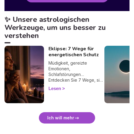
✨ Unsere astrologischen
Werkzeuge, um uns besser zu
verstehen
Eklipse: 7 Wege für
energetischen Schutz
Müdigkeit, gereizte
Emotionen,
Schlafstörungen…
Entdecken Sie 7 Wege, sich
bei einer Finsternis
Lesen
energetisch zu schützen
und sie sanft zu überstehen.
🛡️🌒
Ich will mehr