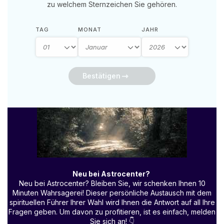
zu welchem Sternzeichen Sie gehören.
TAG
MONAT
JAHR
Bestätigen
Neu bei Astrocenter?
Neu bei Astrocenter? Bleiben Sie, wir schenken Ihnen 10
Minuten Wahrsagerei! Dieser persönliche Austausch mit dem
spirituellen Führer Ihrer Wahl wird Ihnen die Antwort auf all Ihre
Fragen geben. Um davon zu profitieren, ist es einfach, melden
Sie sich an!
👇