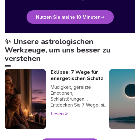
Nutzen Sie meine 10 Minuten
✨ Unsere astrologischen
Werkzeuge, um uns besser zu
verstehen
Eklipse: 7 Wege für
energetischen Schutz
Müdigkeit, gereizte
Emotionen,
Schlafstörungen…
Entdecken Sie 7 Wege, sich
bei einer Finsternis
Lesen
energetisch zu schützen
und sie sanft zu überstehen.
🛡️🌒