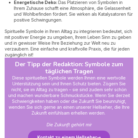
Energetische Deko:
Das Platzieren von Symbolen in
Ihrem Zuhause schafft eine Atmosphäre, die Gelassenheit
und Wohlbefinden fördert. Sie wirken als Katalysatoren für
positive Schwingungen.
Spirituelle Symbole in Ihren Alltag zu integrieren bedeutet, sich
mit positiver Energie zu umgeben, Ihrem Leben Sinn zu geben
und in gewisser Weise Ihre Beziehung zur Welt neu zu
verzaubern. Eine einfache und kraftvolle Praxis, die für jeden
zugänglich ist!
Der Tipp der Redaktion: Symbole zum
täglichen Tragen
Diese spirituellen Symbole werden Ihnen eine wertvolle
Unterstützung sein und Ihnen Schutz bieten. Zögern Sie
nicht, sie im Alltag zu tragen – sie sind zudem sehr schön
und machen wunderbare Schmuckstücke. Wenn Sie derzeit
Schwierigkeiten haben oder die Zukunft Sie beunruhigt,
wenden Sie sich gerne an einen unserer Hellseher, die Ihre
Zukunft einfühlsam erhellen werden.
Die Zukunft gehört mir
Kontakt zu einem Hellseher