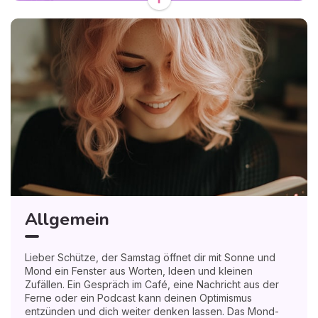
wie wilde Pfeile davonfliegen. Spiritueller Rat: Lausche
heute auch den leisen Zeichen des Universums; manchmal
trägt ein beiläufiger Satz genau die Antwort, die deine
Seele gesucht hat. Persönliches Wachstum beginnt, wenn
Neugier Verantwortung freundlich an die Hand nimmt.
🔮 Erleben Sie 2026 gelassen - Unsere Berater
harmonisieren Ihre Energien diesen Frühling • 1€
Allgemein
Lieber Schütze, der Samstag öffnet dir mit Sonne und
Mond ein Fenster aus Worten, Ideen und kleinen
Zufällen. Ein Gespräch im Café, eine Nachricht aus der
Ferne oder ein Podcast kann deinen Optimismus
entzünden und dich weiter denken lassen. Das Mond-