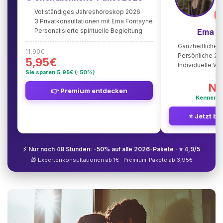
Vollständiges Jahreshoroskop 2026
⭐
3 Privatkonsultationen mit Ema Fontayne
Personalisierte spirituelle Begleitung
Ema F
Ganzheitliche 
11,90€
Persönliche 2
5,95€
Individuelle W
Sie sparen 5,95€ (-50%)
Nu
👉 Premium entdecken
Kennenle
⭐ Jetzt be
⚡ Nur noch 48 Stunden: -50% auf alle 2026-Pakete · ⭐ 4,9/5
🎁 Expertenkonsultationen ab 1€ · Premium-Pakete ab 3,95€