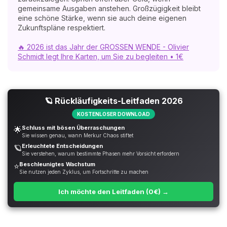
gemeinsame Ausgaben anstehen. Großzügigkeit bleibt
eine schöne Stärke, wenn sie auch deine eigenen
Zukunftspläne respektiert.
🔥 2026 ist das Jahr der GROSSEN WENDE - Olivier
Schmidt legt Ihre Karten, um Sie zu begleiten • 1€
🪐 Rückläufigkeits-Leitfaden 2026
KOSTENLOSER DOWNLOAD
Schluss mit bösen Überraschungen
🌟
Sie wissen genau, wann Merkur Chaos stiftet
Erleuchtete Entscheidungen
🪐
Sie verstehen, warum bestimmte Phasen mehr Vorsicht erfordern
Beschleunigtes Wachstum
⭐
Sie nutzen jeden Zyklus, um Fortschritte zu machen
Ich möchte den Leitfaden (0€) →