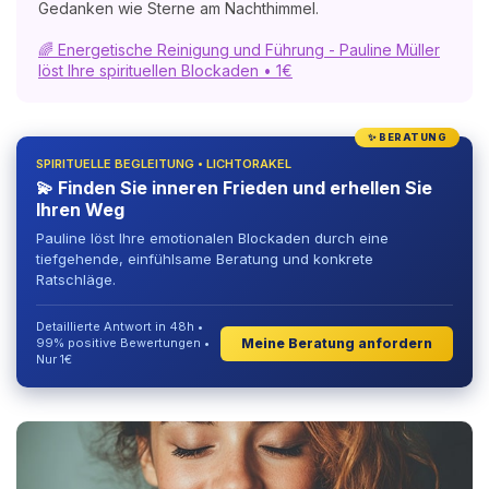
Gedanken wie Sterne am Nachthimmel.
🌈 Energetische Reinigung und Führung - Pauline Müller
löst Ihre spirituellen Blockaden • 1€
✨ BERATUNG
SPIRITUELLE BEGLEITUNG • LICHTORAKEL
💫 Finden Sie inneren Frieden und erhellen Sie
Ihren Weg
Pauline löst Ihre emotionalen Blockaden durch eine
tiefgehende, einfühlsame Beratung und konkrete
Ratschläge.
Detaillierte Antwort in 48h •
Meine Beratung anfordern
99% positive Bewertungen •
Nur 1€