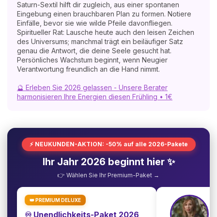
Saturn-Sextil hilft dir zugleich, aus einer spontanen
Eingebung einen brauchbaren Plan zu formen. Notiere
Einfälle, bevor sie wie wilde Pfeile davonfliegen.
Spiritueller Rat: Lausche heute auch den leisen Zeichen
des Universums; manchmal trägt ein beiläufiger Satz
genau die Antwort, die deine Seele gesucht hat.
Persönliches Wachstum beginnt, wenn Neugier
Verantwortung freundlich an die Hand nimmt.
🔮 Erleben Sie 2026 gelassen - Unsere Berater
harmonisieren Ihre Energien diesen Frühling • 1€
⚡ NEUKUNDEN-AKTION: -50% auf alle 2026-Pakete
Ihr Jahr 2026 beginnt hier ✨
👉 Wählen Sie Ihr Premium-Paket →
👑 PREMIUM DELUXE
♾️ Unendlichkeits-Paket 2026