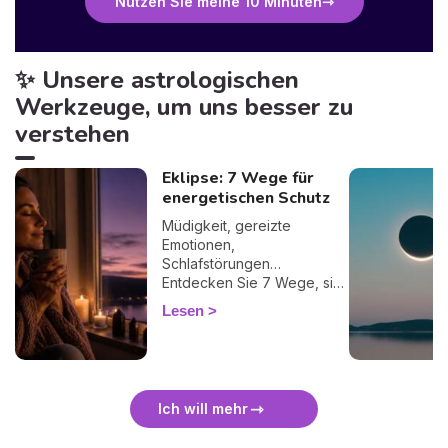
Nutzen Sie meine 10 Minuten
✨ Unsere astrologischen
Werkzeuge, um uns besser zu
verstehen
Eklipse: 7 Wege für
energetischen Schutz
Müdigkeit, gereizte
Emotionen,
Schlafstörungen…
Entdecken Sie 7 Wege, sich
bei einer Finsternis
Lesen
energetisch zu schützen
und sie sanft zu überstehen.
🛡️🌒
Ich will mehr