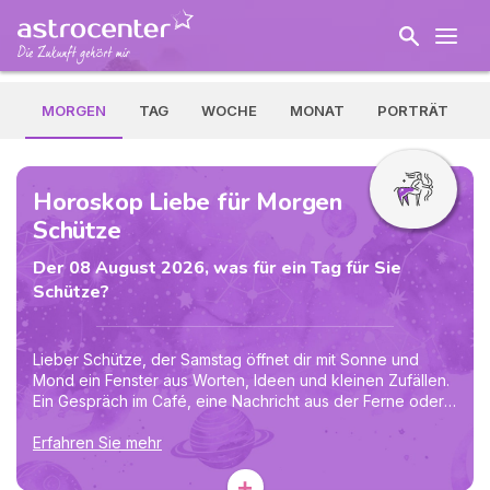
MORGEN
TAG
WOCHE
MONAT
PORTRÄT
Horoskop Liebe für Morgen
Schütze
Der 08 August 2026, was für ein Tag für Sie
Schütze?
Lieber Schütze, der Samstag öffnet dir mit Sonne und
Mond ein Fenster aus Worten, Ideen und kleinen Zufällen.
Ein Gespräch im Café, eine Nachricht aus der Ferne oder
ein Podcast kann deinen Optimismus entzünden und dich
weiter denken lassen. Das Mond-Saturn-Sextil hilft dir
Erfahren Sie mehr
zugleich, aus einer spontanen Eingebung einen
+
brauchbaren Plan zu formen. Notiere Einfälle, bevor sie