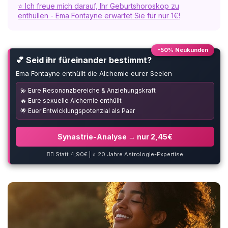
⭐ Ich freue mich darauf, Ihr Geburtshoroskop zu
enthüllen - Ema Fontayne erwartet Sie für nur 1€!
-50% Neukunden
💕 Seid ihr füreinander bestimmt?
Ema Fontayne enthüllt die Alchemie eurer Seelen
💫 Eure Resonanzbereiche & Anziehungskraft
🔥 Eure sexuelle Alchemie enthüllt
🌟 Euer Entwicklungspotenzial als Paar
Synastrie-Analyse → nur 2,45€
❤️‍🔥 Statt 4,90€ | ⭐ 20 Jahre Astrologie-Expertise