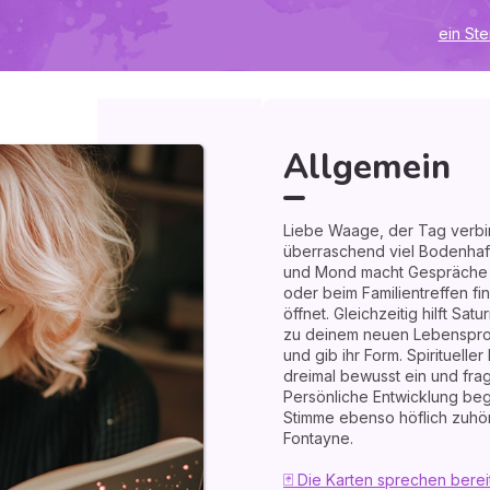
 Atme vor wichtigen Antworten
n Inneres, was Frieden schafft.
ein St
 wenn du deiner eigenen
 allen anderen. Herzlich, Ema
Ihnen - Olivier Schmidt enthüllt
Allgemein
Liebe Waage, der Tag verbi
überraschend viel Bodenhaf
und Mond macht Gespräche le
oder beim Familientreffen f
öffnet. Gleichzeitig hilft Satu
zu deinem neuen Lebensproje
und gib ihr Form. Spirituelle
dreimal bewusst ein und frag
Persönliche Entwicklung beg
Stimme ebenso höflich zuhör
Fontayne.
🃏 Die Karten sprechen berei