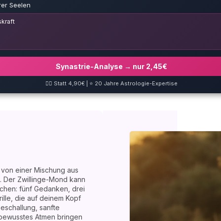
rer Seelen
kraft
Synastrie-Analyse → nur 2,45€
❤️‍🔥 Statt 4,90€ | ⭐ 20 Jahre Astrologie-Expertise
e von einer Mischung aus
. Der Zwillinge-Mond kann
chen: fünf Gedanken, drei
rille, die auf deinem Kopf
eschallung, sanfte
bewusstes Atmen bringen