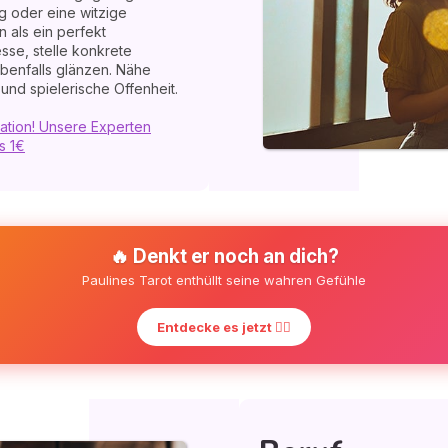
g oder eine witzige
 als ein perfekt
esse, stelle konkrete
benfalls glänzen. Nähe
und spielerische Offenheit.
ation! Unsere Experten
s 1€
🔥 Denkt er noch an dich?
Paulines Tarot enthüllt seine wahren Gefühle
Entdecke es jetzt ❤️‍🔥