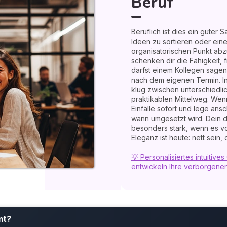
Beruf
Beruflich ist dies ein guter
Ideen zu sortieren oder ein
organisatorischen Punkt ab
schenken dir die Fähigkeit, 
darfst einem Kollegen sagen,
nach dem eigenen Termin. I
klug zwischen unterschiedli
praktikablen Mittelweg. Wenn
Einfälle sofort und lege ans
wann umgesetzt wird. Dein d
besonders stark, wenn es vo
Eleganz ist heute: nett sein,
💡 Personalisiertes intuitiv
entwickeln Ihre verborgene
mt?