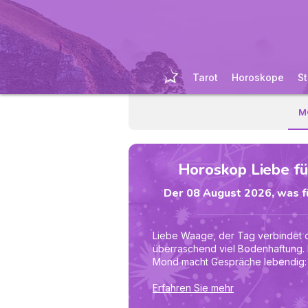
Tarot
Horoskope
St
M
Horoskop Liebe f
Der 08 August 2026, was fü
Liebe Waage, der Tag verbindet 
überraschend viel Bodenhaftung.
Mond macht Gespräche lebendig: I
oder beim Familientreffen findes
öffnet. Gleichzeitig hilft Saturn dir
Erfahren Sie mehr
zu deinem neuen Lebensprojekt zu 