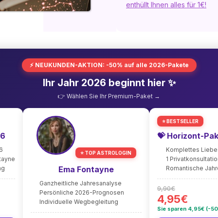
enthüllt Ihnen alles für 1€!
⚡ NEUKUNDEN-AKTION: -50% auf alle 2026-Pakete
Ihr Jahr 2026 beginnt hier ✨
👉 Wählen Sie Ihr Premium-Paket →
⭐ BESTSELLER
26
💝 Horizont-Pa
6
Komplettes Lieb
⭐ TOP ASTROLOGIN
ntayne
1 Privatkonsultati
ng
Ema Fontayne
Romantische Jah
Ganzheitliche Jahresanalyse
9,90€
Persönliche 2026-Prognosen
4,95€
Individuelle Wegbegleitung
Sie sparen 4,95€ (-5