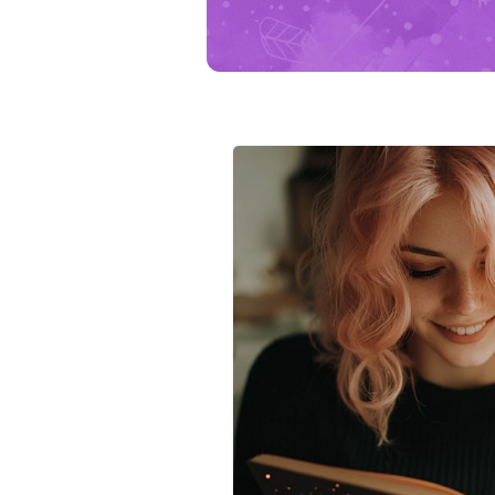
und gib ihr Form. Spiritueller Rat:
dreimal bewusst ein und frage dei
Persönliche Entwicklung beginnt,
Stimme ebenso höflich zuhörst wie
Fontayne.
🃏 Die Karten sprechen bereits von 
Ihnen alles für 1€!