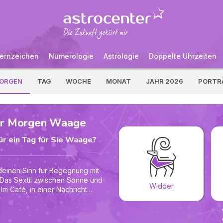
ernzeichen
Numerologie
Astrologie
Doppelte Uhrzeiten
ORGEN
TAG
WOCHE
MONAT
JAHR 2026
PORTR
ür Morgen Waage
r ein Tag für Sie Waage?
deinen Sinn für Begegnung mit
 Das Sextil zwischen Sonne und
Widder
m Café, in einer Nachricht
t du genau den Ton, der Türen
, nicht jede reizvolle Idee sofort
erklären. Wähle eine Priorität