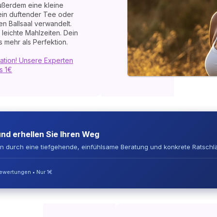
außerdem eine kleine
ein duftender Tee oder
n Ballsaal verwandelt.
leichte Mahlzeiten. Dein
 mehr als Perfektion.
ation! Unsere Experten
s 1€
und erhellen Sie Ihren Weg
en durch eine tiefgehende, einfühlsame Beratung und konkrete Ratschl
Bewertungen • Nur 1€