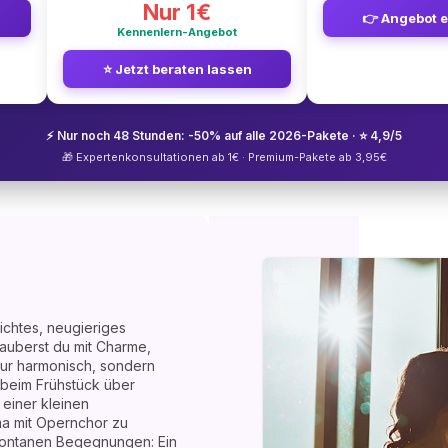
Nur 1€
👉 Angebot 
Kennenlern-Angebot
⭐ Jetzt beraten lassen
⚡ Nur noch 48 Stunden: -50% auf alle 2026-Pakete · ⭐ 4,9/5
🎁 Expertenkonsultationen ab 1€ · Premium-Pakete ab 3,95€
eichtes, neugieriges
zauberst du mit Charme,
 nur harmonisch, sondern
n beim Frühstück über
einer kleinen
a mit Opernchor zu
spontanen Begegnungen: Ein