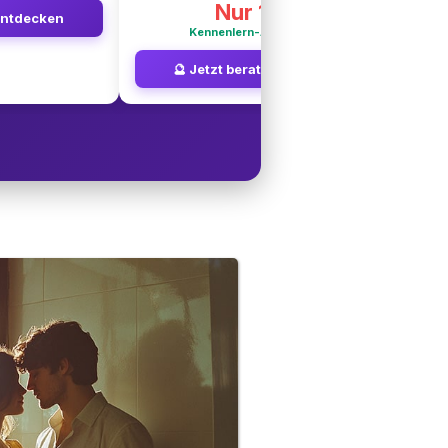
Nur 1€
entdecken
Kennenlern-Angebot
🔮 Jetzt beraten lassen