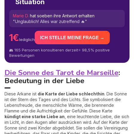
Situation
Marie D.
hat soeben ihre Antwort erhalten
"Unglaublich! Alles war zutreffend 🔥"
1€
ICH STELLE MEINE FRAGE →
lediglich
👥 165 Personen konsultieren derzeit
⭐ 98,5% positive
Bewertungen
Die Sonne des Tarot de Marseille
:
Bedeutung in der Liebe
Diese Arkane ist
die Karte der Liebe schlechthin
. Die Sonne
ist der Stern des Tages und des Lichts. Sie symbolisiert die
Lebensfreude, die menschliche Wärme, die brennende
Flamme und die Aufrichtigkeit der Gefühle. Diese Karte
kündigt eine starke Liebe an
, eine leuchtende Liebe, die sich
im Licht, in den Augen aller ausdrücken wird. Auf der Karte der
Sonne sind zwei Kinder abgebildet. Sie sollen die Vereinigung
herbeiführen, das Paar und die Kinder, die die Früchte der