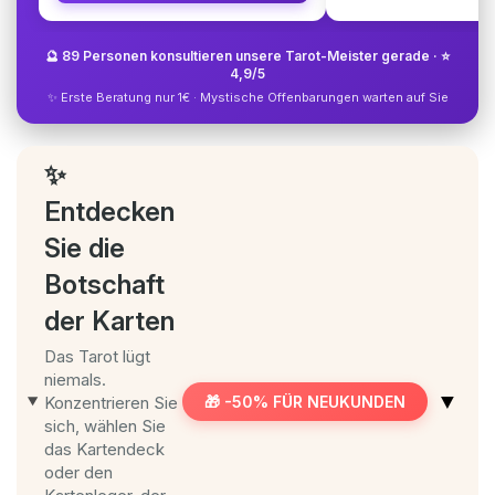
🔮 89 Personen konsultieren unsere Tarot-Meister gerade · ⭐
4,9/5
✨ Erste Beratung nur 1€ · Mystische Offenbarungen warten auf Sie
✨
Entdecken
Sie die
Botschaft
der Karten
Das Tarot lügt
niemals.
▼
Konzentrieren Sie
🎁 -50% FÜR NEUKUNDEN
sich, wählen Sie
das Kartendeck
oder den