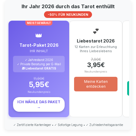
Ihr Jahr 2026 durch das Tarot enthüllt
-50% FÜR NEUKUNDEN
MEISTGEWÄHLT
💕
👑
Liebestarot 2026
Ja
Tarot-Paket 2026
12 Karten zur Erleuchtung
1
IHR INHALT
Ihres Liebeslebens
umf
7,90€
✓ Jahrestarot 2026
3,95€
✓ Private Beratung per E-Mail
🎁 Liebestarot GRATIS
Neukundenpreis
11,90€
Meine Karten
5,95€
entdecken
Neukundenpreis
ICH WÄHLE DAS PAKET
→
✓ Zertifizierte Kartenleger • ✓ Sofortige Legung • ✓ Zufriedenheitsgarantie