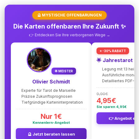
🔮 MYSTISCHE OFFENBARUNGEN
Die Karten offenbaren Ihre Zukunft ✨
👉 Entdecken Sie Ihre verborgenen Wege →
⭐ -30% RABATT
🌟 Jahrestarot 
Legung mit 13 heili
🌟 MEISTER
Ausführliche monat
Olivier Schmidt
Detailliertes PDF-
Experte für Tarot de Marseille
9,90€
Präzise Zukunftsprognosen
4,95€
Tiefgründige Karteninterpretation
Sie sparen 4,95€
Nur 1€
👉 Angebot en
Kennenlern-Angebot
🔮 Jetzt beraten lassen