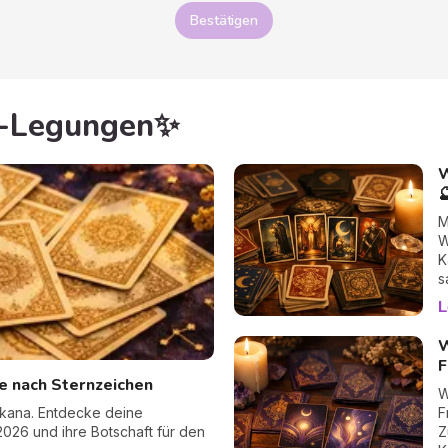
Bestätigen
ot-Legungen✨
W

M
W
K
s
L
W
F
e nach Sternzeichen
W
rkana. Entdecke deine
F
2026 und ihre Botschaft für den
Z