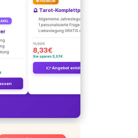
👑 PREMIUM
🔮 Tarot-Komplettpaket 2026
Allgemeine Jahreslegung 2026
RAKEL
1 personalisierte Frage
ler
Liebeslegung GRATIS dazu 💝
E
ung
Astro-Ta
11,90€
ung
Ganzheit
8,33€
itung
Kosmisc
Sie sparen 3,57€
👉 Angebot entdecken
g
Ke
lassen
🔮 Je