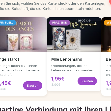
eren Sie sich, wählen Sie das Kartendeck oder den Kartenleger,
ie die Botschaft, die die Karten Ihnen übermitteln möchten.
PIRITUELL
PRÄZISION
WE
ngelstarot
Mlle Lenormand
Be
hr Engel möchte zu Ihnen
Offenbarungen, die Ihr
Ihr
prechen – hören Sie seine
Leben verwandeln werden
ers
otschaft
ent
1,95€
Kaufen
,45€
1
3,90€
Kaufen
,90€
3,
gartige Verbindung mit Ihren L