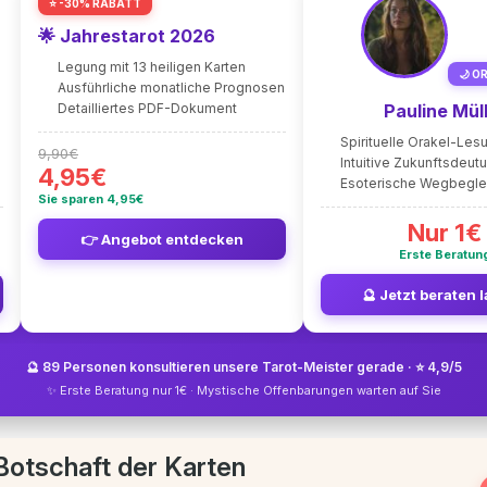
⭐ -30% RABATT
🌟 Jahrestarot 2026
Legung mit 13 heiligen Karten
🌙 O
Ausführliche monatliche Prognosen
Detailliertes PDF-Dokument
Pauline Mül
Spirituelle Orakel-Les
9,90€
Intuitive Zukunftsdeut
4,95€
Esoterische Wegbegle
Sie sparen 4,95€
Nur 1€
👉 Angebot entdecken
Erste Beratun
🔮 Jetzt beraten 
🔮 89 Personen konsultieren unsere Tarot-Meister gerade · ⭐ 4,9/5
✨ Erste Beratung nur 1€ · Mystische Offenbarungen warten auf Sie
Botschaft der Karten