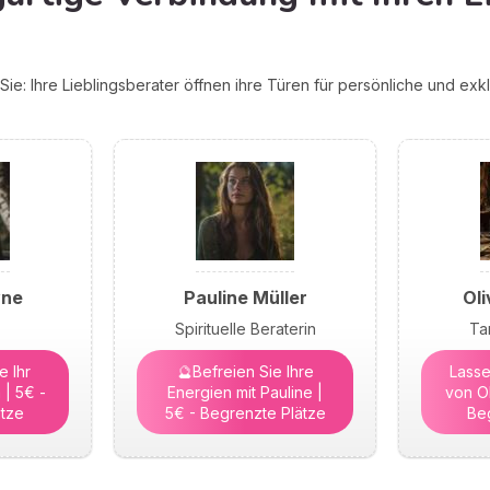
ie: Ihre Lieblingsberater öffnen ihre Türen für persönliche und ex
yne
Pauline Müller
Oli
Spirituelle Beraterin
Ta
 Ihr
🔮Befreien Sie Ihre
Lasse
 | 5€ -
Energien mit Pauline |
von Ol
tze
5€ - Begrenzte Plätze
Be