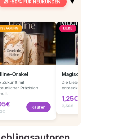
▼
🎁 -50% FÜR NEUKUNDEN
ISSAGUNG
LIEBE
lline-Orakel
Magisches Liebestarot
e Zukunft mit
Die Liebe erwartet Sie –
taunlicher Präzision
entdecken Sie wann und wie
hüllt
1,25€
Kaufen
,95€
2,50€
Kaufen
90€
ieblingsautoren