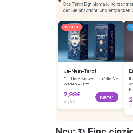
Das Tarot lügt niemals. Konzentri
der Sie anspricht, und entdecken S
BELIEBT
S
Ja-Nein-Tarot
E
Die klare Antwort, auf die Sie
I
warten – jetzt
s
B
2,98€
Kaufen
2
5,95€
4
Neu: ✨ Eine einzi