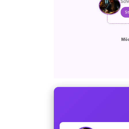
Schr
St
Möc