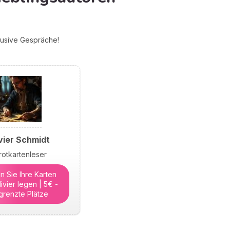
klusive Gespräche!
vier Schmidt
rotkartenleser
n Sie Ihre Karten
ivier legen | 5€ -
grenzte Plätze