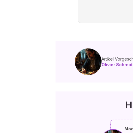
Artikel Vorgesc
Olivier Schmid
H
Möc