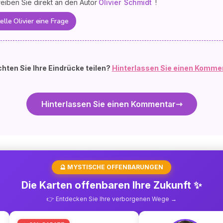
eiben Sie direkt an den Autor
Olivier
Schmidt
!
elle Olivier eine Frage
hten Sie Ihre Eindrücke teilen?
Hinterlassen Sie einen Komme
Hinterlassen Sie einen Kommentar
🔮 MYSTISCHE OFFENBARUNGEN
Die Karten offenbaren Ihre Zukunft ✨
👉 Entdecken Sie Ihre verborgenen Wege →